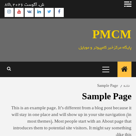
رش
ش. آگوست 8th, 2026
ه
ram
utube
Linkedin
Twitter
VK
Facebook
حتوا
PMCM
پایگاه مرکزخبر کامپیوتر و موبایل
منوی
اصلی
خانه
Sample Page
Sample Page
This is an example page. It’s different from a blog post because it
will stay in one place and will show up in your site navigation (in
most themes). Most people start with an About page that
introduces them to potential site visitors. It might say something
like this: