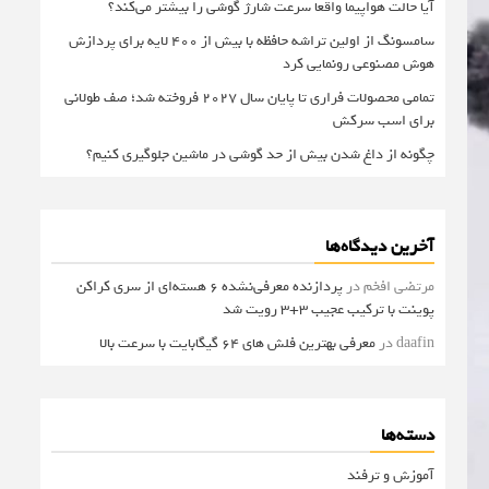
آیا حالت هواپیما واقعا سرعت شارژ گوشی را بیشتر می‌کند؟
سامسونگ از اولین تراشه حافظه با بیش از ۴۰۰ لایه برای پردازش
هوش مصنوعی رونمایی کرد
تمامی محصولات فراری تا پایان سال ۲۰۲۷ فروخته شد؛ صف طولانی
برای اسب سرکش
چگونه از داغ شدن بیش از حد گوشی در ماشین جلوگیری کنیم؟
آخرین دیدگاه‌ها
مرتضی افخم
در
پردازنده معرفی‌نشده 6 هسته‌ای از سری کراکن
پوینت با ترکیب عجیب 3+3 رویت شد
daafin
در
معرفی بهترین فلش های 64 گیگابایت با سرعت بالا
دسته‌ها
آموزش و ترفند