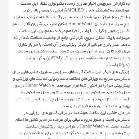
به گزارش سرویس اخبار فناوری رسانه تکنولوژی تکنا، این ساعت
هوشمند به نمایشگر AMOLED 1.85 اینچی با وضوح بالا و نرخ
رفرش 60 هرتز مجهز شده است. طراحی آن نیز شباهت زیادی به اپل
واچ سری 10 دارد. Honor Watch 5 امکان نظارت بر ضربان قلب، سطح
اکسیژن خون و کیفیت خواب را فراهم می‌کند. همچنین، این ساعت
می‌تواند با یک اسکن سریع، گزارشی جامع از وضعیت سلامت شما ارائه
دهد. عمر باتری طولانی از دیگر ویژگی های آن است. با هر بار شارژ،
می‌توانید تا 15 روز از این ساعت هوشمند استفاده کنید. این ساعت
دارای استانداردهای مقاومت در برابر آب (5ATM) و گرد و غبار
(IP68) است.
ویژگی های دیگر این ساعت کارت‌های سرویس سناریو، میانبرهایی برای
دسترسی سریع به ویژگی‌های مختلف مانند ردیابی فعالیت‌های ورزشی و
پیش‌بینی هوا را در اختیار شما قرار می‌دهند. Honor Watch 5 در دو
مدل با بندهای سیلیکونی و چرمی عرضه می‌شود. مدل سیلیکونی با
قیمت 129.99 پوند یا 149.00 یورو و مدل چرمی با قیمت 149.99
پوند یا 169.00 یورو به فروش می‌رسد.
در حال حاضر، این ساعت هوشمند در برخی کشورهای اروپایی در
دسترس است و هنوز تاریخ دقیقی برای عرضه در سایر کشورها اعلام
نشده است. Honor Watch 5 با طراحی زیبا، ویژگی‌های سلامت
پیشرفته و عمر باتری طولانی، یک گزینه جذاب برای علاقه‌مندان به