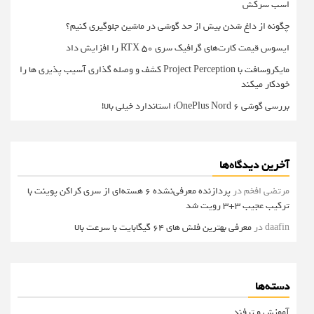
اسب سرکش
چگونه از داغ شدن بیش از حد گوشی در ماشین جلوگیری کنیم؟
ایسوس قیمت کارت‌های گرافیک سری RTX 50 را افزایش داد
مایکروسافت با Project Perception کشف و وصله گذاری آسیب پذیری ها را
خودکار میکند
بررسی گوشی OnePlus Nord 6؛ استاندارد خیلی بالا!
آخرین دیدگاه‌ها
مرتضی افخم
در
پردازنده معرفی‌نشده 6 هسته‌ای از سری کراکن پوینت با
ترکیب عجیب 3+3 رویت شد
daafin
در
معرفی بهترین فلش های 64 گیگابایت با سرعت بالا
دسته‌ها
آموزش و ترفند