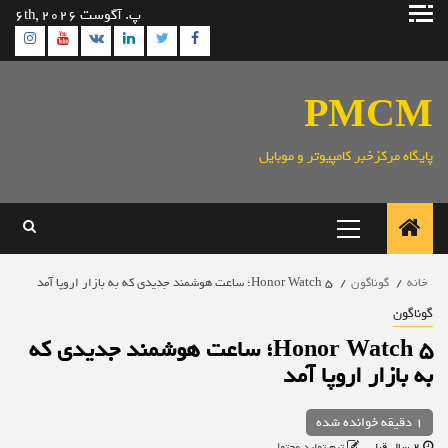
رش
پ. آگوست 6th, 2026
ه
ram
utube
Linkedin
Twitter
VK
Facebook
حتوا
PMCM
پایگاه مرکزخبر کامپیوتر و موبایل
منوی
اصلی
خانه
گوناگون
Honor Watch 5؛ ساعت هوشمند جدیدی که به بازار اروپا آمد
گوناگون
Honor Watch 5؛ ساعت هوشمند جدیدی که
به بازار اروپا آمد
1 دقیقه خوانده شده
2 سال قبل
تیم تولید محتوا