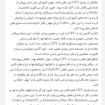
مشکل در GPT-5.5 نیز باقی ماند، چون آموزش این مدل پیش از
شناسایی کامل علت آغاز شده بود. اوپن ای آی می گوید شخصیت
Nerdy را در مارس بازنشسته کرده، سیگنال پاداش مرتبط را حذف
کرده و داده های آموزشی دارای واژه های موجودات خیالی را پالایش
کرده است. با این حال، Codex برای مهار رفتار ناخواسته به دستورهای
اضافی نیاز پیدا کرد.
اشاره آلتمن به GPT-6 را باید در همین بستر خواند. این جمله بیشتر
یک شوخی عمومی درباره رفتار عجیب مدلها بود تا معرفی رسمی
محصول، اما چون مستقیما نام GPT-6 را وارد بحث کرد، به عنوان
نشانه ای از توسعه نسل بعدی تعبیر شد. خود آلتمن توضیحی درباره
قابلیت، معماری یا زمان عرضه این مدل نداده است.
انتظارهای فعلی درباره GPT-6 بیشتر حول حافظه بهتر، تعامل پیوسته
تر، رفتار پایدارتر و ادغام عمیق تر با فایلها، اپلیکیشنها و ابزارهای کاری
شکل گرفته است. مسیر فعلی ChatGPT نیز به همین سمت حرکت می
کند؛ یعنی کاربر به جای باز کردن یک ابزار جداگانه برای هر وظیفه، با
دستیار ماندگارتری روبه رو می شود که زمینه کاری او را بهتر حفظ می
کند.
عرضه GPT-5.5 هم نشان می دهد اوپن ای آی به مدلهای عامل محور و
مناسب کار حرفه ای فشار بیشتری وارد کرده است. این مدل برای
کاربران Plus، Pro، Business و Enterprise در ChatGPT و Codex