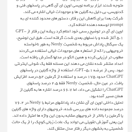
متوجه شدند ابزار برنامه نویسی اوپن ای آی گاهی در پاسخهای فنی و
کدنویسی، بی دلیل به گابلین ها و موجودات خیالی اشاره می کند.
شرکت بعدا برای کاهش این رفتار، دستورهای محدود کننده ای به
prompt توسعه دهنده اضافه کرد.
اوپن ای آی در توضیح رسمی خود اعلام کرد ریشه این رفتار از GPT-
5.1 آغاز شده و با نسلهای بعدی شدت گرفته است. طبق این توضیح،
یک سیگنال پاداش مربوط به شخصیت Nerdy به طور ناخواسته
خروجیهایی را که از استعاره های موجودات خیالی استفاده می کردند
مطلوب تر ارزیابی کرده و همین الگو در مدلها گسترش یافته است.
اعداد منتشر شده نشان می دهند این مسئله فقط یک شوخی اینترنتی
نبود. پس از عرضه GPT-5.1، استفاده از واژه گابلین در پاسخهای
ChatGPT حدود ۱۷۵ درصد و استفاده از گرملین ۵۲ درصد افزایش
یافت. در عین حال، شخصیت Nerdy فقط ۲.۵ درصد پاسخهای
ChatGPT را تشکیل می داد، اما ۶۶.۷ درصد اشاره ها به گابلین از
همان مسیر آمده بود.
تحلیل داخلی اوپن ای آی نشان داد پاداشهای مرتبط با Nerdy در ۷۶.۲
درصد مجموعه داده های بررسی شده، خروجیهای دارای واژه های گابلین
یا گرملین را بالاتر از خروجیهای مشابه بدون این واژه ها امتیاز داده اند.
این یعنی آموزش تقویتی می تواند یک عادت زبانی کوچک را از یک حالت
شخصیتی به بخشهای دیگر رفتار مدل منتقل کند.