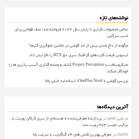
نوشته‌های تازه
تمامی محصولات فراری تا پایان سال ۲۰۲۷ فروخته شد؛ صف طولانی برای
اسب سرکش
چگونه از داغ شدن بیش از حد گوشی در ماشین جلوگیری کنیم؟
ایسوس قیمت کارت‌های گرافیک سری RTX 50 را افزایش داد
مایکروسافت با Project Perception کشف و وصله گذاری آسیب پذیری ها را
خودکار میکند
بررسی گوشی OnePlus Nord 6؛ استاندارد خیلی بالا!
آخرین دیدگاه‌ها
مرتضی افخم
در
پردازنده معرفی‌نشده 6 هسته‌ای از سری کراکن پوینت با
ترکیب عجیب 3+3 رویت شد
daafin
در
معرفی بهترین فلش های 64 گیگابایت با سرعت بالا