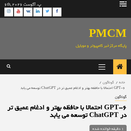
رش
پ. آگوست 6th, 2026
ه
ram
utube
Linkedin
Twitter
VK
Facebook
حتوا
PMCM
پایگاه مرکزخبر کامپیوتر و موبایل
منوی
اصلی
خانه
گوناگون
GPT-6 احتمالا با حافظه بهتر و ادغام عمیق تر در ChatGPT توسعه می یابد
گوناگون
GPT-6 احتمالا با حافظه بهتر و ادغام عمیق تر
در ChatGPT توسعه می یابد
1 دقیقه خوانده شده