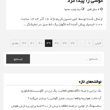
گوشی را پیدا کرد
2 سال قبل
تیم تولید محتوا
ارسال شده توسط: امیرحسین کریم نژاد 16 آذر 1403 ساعت
21:00بسیار پیش آمده که ناگهان یک خط سبز در نمایشگر...
صفحه‌بندی
قبلی
1
…
36
37
38
39
40
41
42
بعدی
نوشته‌ها
جستجو
برای:
نوشته‌های تازه
تک تراپی با مینا؛ ناگفته‌های فعالیت یک زن در اکوسیستم فناوری
آیا حالت هواپیما واقعا سرعت شارژ گوشی را بیشتر می‌کند؟
سامسونگ از اولین تراشه حافظه با بیش از ۴۰۰ لایه برای پردازش هوش