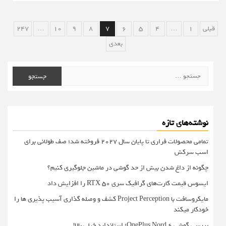
صفحه‌بندی
قبلی
1
…
4
5
6
7
8
9
10
…
247
نوشته‌ها
بعدی
جستجو
برای:
نوشته‌های تازه
تمامی محصولات فراری تا پایان سال ۲۰۲۷ فروخته شد؛ صف طولانی برای
اسب سرکش
چگونه از داغ شدن بیش از حد گوشی در ماشین جلوگیری کنیم؟
ایسوس قیمت کارت‌های گرافیک سری RTX 50 را افزایش داد
مایکروسافت با Project Perception کشف و وصله گذاری آسیب پذیری ها را
خودکار میکند
بررسی گوشی OnePlus Nord 6؛ استاندارد خیلی بالا!