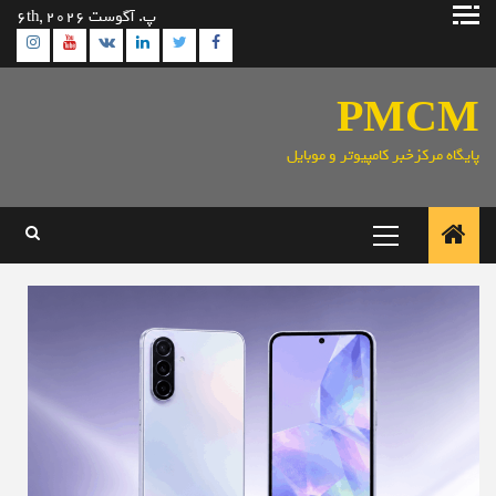
رش
پ. آگوست 6th, 2026
ه
ram
utube
Linkedin
Twitter
VK
Facebook
حتوا
PMCM
پایگاه مرکزخبر کامپیوتر و موبایل
منوی
اصلی
Blog