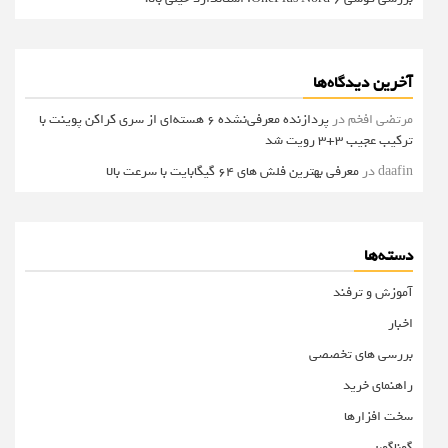
آخرین دیدگاه‌ها
مرتضی افخم
در
پردازنده معرفی‌نشده 6 هسته‌ای از سری کراکن پوینت با
ترکیب عجیب 3+3 رویت شد
daafin
در
معرفی بهترین فلش های 64 گیگابایت با سرعت بالا
دسته‌ها
آموزش و ترفند
اخبار
بررسی های تخصصی
راهنمای خرید
سخت افزارها
گوناگون