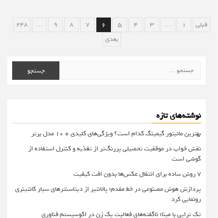
صفحه‌بندی
قبلی
1
…
3
4
5
6
7
8
9
…
248
نوشته‌ها
بعدی
جستجو
برای:
نوشته‌های تازه
بهترین مانیتور گیمینگ کدام است؟ ویژگی‌های کلیدی + 10 مدل برتر
نقش خواب در موفقیت تحصیلی پررنگ‌تر از تغذیه و کنترل استفاده از
گوشی است
۷ روش ساده برای انتقال عکس‌ها بدون افت کیفیت
پردازش هوش مصنوعی در خط مقدم؛ پالانتیر از دیتاسنترهای سیار کانتینری
رونمایی کرد
تک تراپی با مینا؛ ناگفته‌های فعالیت یک زن در اکوسیستم فناوری