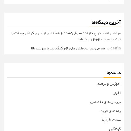
آخرین دیدگاه‌ها
مرتضی افخم
در
پردازنده معرفی‌نشده 6 هسته‌ای از سری کراکن پوینت با
ترکیب عجیب 3+3 رویت شد
daafin
در
معرفی بهترین فلش های 64 گیگابایت با سرعت بالا
دسته‌ها
آموزش و ترفند
اخبار
بررسی های تخصصی
راهنمای خرید
سخت افزارها
گوناگون