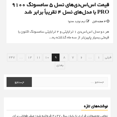
قیمت اس‌اس‌دی‌های نسل ۵ سامسونگ 9100
PRO با مدل‌های نسل ۴ تقریباً برابر شد
3 هفته قبل
تیم تولید محتوا
هر دو مدل اس‌اس‌دی ۱ ترابایتی و ۲ ترابایتی سامسونگ اکنون با
قیمتی بسیار پایین‌تر از سه ماه گذشته به...
صفحه‌بندی
قبلی
1
…
6
7
8
9
10
11
12
…
247
نوشته‌ها
بعدی
جستجو
برای:
نوشته‌های تازه
تمامی محصولات فراری تا پایان سال ۲۰۲۷ فروخته شد؛ صف طولانی برای