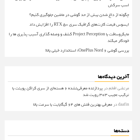
اسب سرکش
چگونه از داغ شدن بیش از حد گوشی در ماشین جلوگیری کنیم؟
ایسوس قیمت کارت‌های گرافیک سری RTX 50 را افزایش داد
مایکروسافت با Project Perception کشف و وصله گذاری آسیب پذیری ها را
خودکار میکند
بررسی گوشی OnePlus Nord 6؛ استاندارد خیلی بالا!
آخرین دیدگاه‌ها
مرتضی افخم
در
پردازنده معرفی‌نشده 6 هسته‌ای از سری کراکن پوینت با
ترکیب عجیب 3+3 رویت شد
daafin
در
معرفی بهترین فلش های 64 گیگابایت با سرعت بالا
دسته‌ها