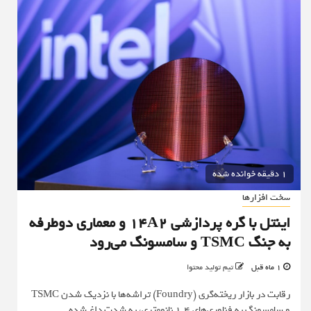
1 دقیقه خوانده شده
سخت افزارها
اینتل با گره پردازشی 14A2 و معماری دوطرفه
به جنگ TSMC و سامسونگ می‌رود
1 ماه قبل
تیم تولید محتوا
رقابت در بازار ریخته‌گری (Foundry) تراشه‌ها با نزدیک شدن TSMC
و سامسونگ به فناوری‌های ۱.۴ نانومتری، به شدت داغ شده...