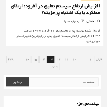
افزایش ارتفاع سیستم تعلیق در آفرود؛ ارتقای
عملکرد یا یک اشتباه پرهزینه؟
1 ماه قبل
تیم تولید محتوا
ارسال شده توسط: پوریا هاشم پور 01 خرداد 1405 ساعت
11:33افزایش ارتفاع سیستم تعلیق یکی از رایج‌ترین تغییرات در
خودروهای...
صفحه‌بندی
قبلی
1
…
10
11
12
13
14
15
16
…
248
نوشته‌ها
بعدی
جستجو
برای:
نوشته‌های تازه