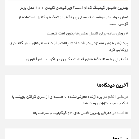
بهترین مانیتور گیمینگ کدام است؟ ویژگی‌های کلیدی + 10 مدل برتر
نقش خواب در موفقیت تحصیلی پررنگ‌تر از تغذیه و کنترل استفاده از
گوشی است
۷ روش ساده برای انتقال عکس‌ها بدون افت کیفیت
پردازش هوش مصنوعی در خط مقدم؛ پالانتیر از دیتاسنترهای سیار کانتینری
رونمایی کرد
تک تراپی با مینا؛ ناگفته‌های فعالیت یک زن در اکوسیستم فناوری
آخرین دیدگاه‌ها
مرتضی افخم
در
پردازنده معرفی‌نشده 6 هسته‌ای از سری کراکن پوینت با
ترکیب عجیب 3+3 رویت شد
daafin
در
معرفی بهترین فلش های 64 گیگابایت با سرعت بالا