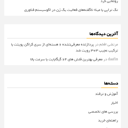
رونمایی کرد
تک تراپی با مینا؛ ناگفته‌های فعالیت یک زن در اکوسیستم فناوری
آخرین دیدگاه‌ها
مرتضی افخم
در
پردازنده معرفی‌نشده 6 هسته‌ای از سری کراکن پوینت با
ترکیب عجیب 3+3 رویت شد
daafin
در
معرفی بهترین فلش های 64 گیگابایت با سرعت بالا
دسته‌ها
آموزش و ترفند
اخبار
بررسی های تخصصی
راهنمای خرید