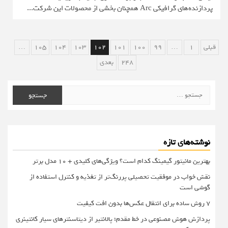
پردازنده‌های گرافیکی Arc همچنان بخشی از محصولات این شرکت...
صفحه‌بندی
قبلی
1
…
99
100
101
102
103
104
105
…
نوشته‌ها
248
بعدی
جستجو
برای:
نوشته‌های تازه
بهترین مانیتور گیمینگ کدام است؟ ویژگی‌های کلیدی + 10 مدل برتر
نقش خواب در موفقیت تحصیلی پررنگ‌تر از تغذیه و کنترل استفاده از
گوشی است
۷ روش ساده برای انتقال عکس‌ها بدون افت کیفیت
پردازش هوش مصنوعی در خط مقدم؛ پالانتیر از دیتاسنترهای سیار کانتینری