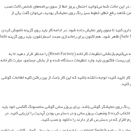
 در این حالت شما می‌توانید احتمال بروز خطا از سوی برنامه‌های شخص ثالث نصب
ایمن شاهد رفع خطای خطوط سبز رنگ روی نمایشگر بودید، می‌توان گفت یکی از
داری کنید تا منوی پاور نمایش داده شود. در ادامه کار باید روی گزینه خاموش کردن
ضربه زده و مجددا در همان حالت نگه‌داری کنید تا نمایه حالت ایمن (Safe Mode) ظاهر شود. هم اکنون برای راه‌اندازی مجدد اسمارتفون، باید روی 
در صورتی که خطوط سبز رنگ در حالت ایمن هم قابل مشاهده بودند، توصیه می‌کنیم بازنشانی تنظیمات کارخانه (Reset Factory) را مدنظر قرار دهید تا به
ای ریست فکتوری باید وارد تنظیمات دستگاه شده و از بخش جستجو، عبارت کارخانه
 زده و مراحل را برای انجام کار تایید کنید؛ توجه داشته باشید که این کار باعث از بین رفتن کلیه اطلاعات گوشی
 کنید.
ز رنگ روی نمایشگر گوشی باشد. برای بروزرسانی گوشی سامسونگ گلکسی خود باید
نظیمات شده و در نهایت، بروزرسانی نرم افزار (System Update) را انتخاب کرده تا وضعیت بروزرسانی و در دسترس بودن آپدیت را ارزیابی کنید. در
در صورتی که گوشی اندروید شما موفق به پیدا کردن بروزرسانی نشد، می‌توانید از برنامه smart Switch در رایانه خود برای بروزرسانی گوشی گلکسی استفاده