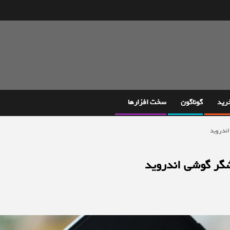
خرید
گوناگون
سخت افزارها