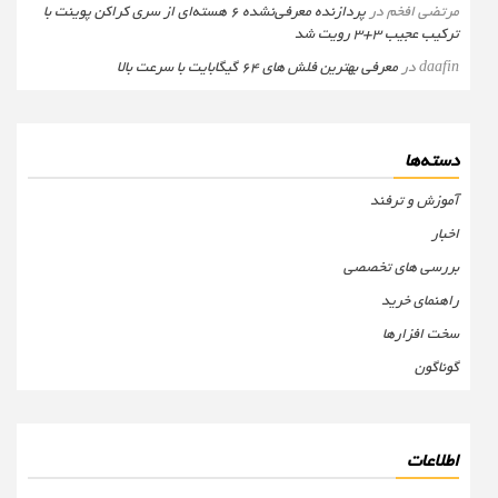
مرتضی افخم
در
پردازنده معرفی‌نشده 6 هسته‌ای از سری کراکن پوینت با
ترکیب عجیب 3+3 رویت شد
daafin
در
معرفی بهترین فلش های 64 گیگابایت با سرعت بالا
دسته‌ها
آموزش و ترفند
اخبار
بررسی های تخصصی
راهنمای خرید
سخت افزارها
گوناگون
اطلاعات