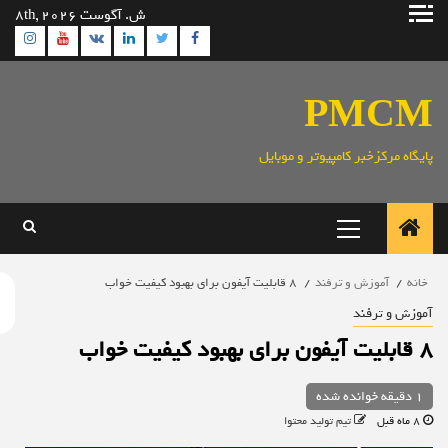
ش
ش. آگوست 8th, 2026
gram
Youtube
Linkedin
Twitter
VK
Facebook
وا
PMC
ایگاه مرکزخبر کامپیوتر و موبایل
منوی
اصلی
خانه
آموزش و ترفند
۸ قابلیت‌ آیفون برای بهبود کیفیت خواب
موزش و ترفند
یت‌ آیفون برای بهبود کیفیت خواب
1 دقیقه خوانده شده
8 ماه قبل
تیم تولید محتوا