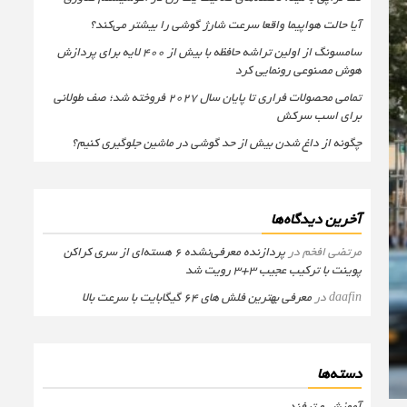
آیا حالت هواپیما واقعا سرعت شارژ گوشی را بیشتر می‌کند؟
سامسونگ از اولین تراشه حافظه با بیش از ۴۰۰ لایه برای پردازش
هوش مصنوعی رونمایی کرد
تمامی محصولات فراری تا پایان سال ۲۰۲۷ فروخته شد؛ صف طولانی
برای اسب سرکش
چگونه از داغ شدن بیش از حد گوشی در ماشین جلوگیری کنیم؟
آخرین دیدگاه‌ها
مرتضی افخم
در
پردازنده معرفی‌نشده 6 هسته‌ای از سری کراکن
پوینت با ترکیب عجیب 3+3 رویت شد
daafin
در
معرفی بهترین فلش های 64 گیگابایت با سرعت بالا
دسته‌ها
آموزش و ترفند