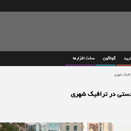
خرید
گوناگون
سخت افزارها