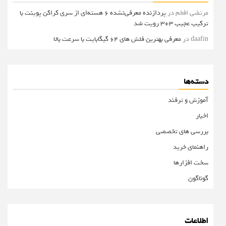
مرتضی افخم
در
پردازنده معرفی‌نشده 6 هسته‌ای از سری کراکن پوینت با
ترکیب عجیب 3+3 رویت شد
daafin
در
معرفی بهترین فلش های 64 گیگابایت با سرعت بالا
دسته‌ها
آموزش و ترفند
اخبار
بررسی های تخصصی
راهنمای خرید
سخت افزارها
گوناگون
اطلاعات