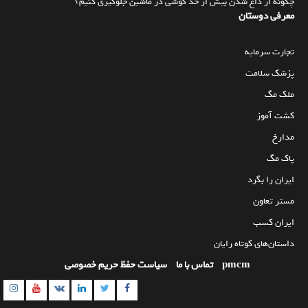
چگونه از داغ شدن بیش از حد گوشی در ماشین جلوگیری کنیم؟
معرفی دوستان
تجارت سرمایه
پزشک سلامت
ملک مگ
کشت آموز
مدارخ
پاک مگ
ایران را بگرد
مستر تعاون
ایران کسب
داستان‌های کوتاه رایان
pmcm
تماس با ما
سیاست حفظ حریم خصوصی
am
utube
Linkedin
Twitter
VK
Facebook