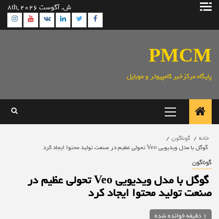
رش
ش. آگوست 8th, 2026
ه
ram
utube
Linkedin
Twitter
VK
Facebook
حتوا
PMCM
پایگاه مرکزخبر کامپیوتر و موبایل
منوی
اصلی
خانه
گوناگون
گوگل با مدل ویدیویی Veo تحولی عظیم در صنعت تولید محتوا ایجاد کرد
گوناگون
گوگل با مدل ویدیویی Veo تحولی عظیم در
صنعت تولید محتوا ایجاد کرد
1 دقیقه خوانده شده