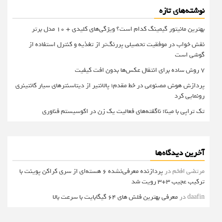
نوشته‌های تازه
بهترین مانیتور گیمینگ کدام است؟ ویژگی‌های کلیدی + 10 مدل برتر
نقش خواب در موفقیت تحصیلی پررنگ‌تر از تغذیه و کنترل استفاده از
گوشی است
۷ روش ساده برای انتقال عکس‌ها بدون افت کیفیت
پردازش هوش مصنوعی در خط مقدم؛ پالانتیر از دیتاسنترهای سیار کانتینری
رونمایی کرد
تک تراپی با مینا؛ ناگفته‌های فعالیت یک زن در اکوسیستم فناوری
آخرین دیدگاه‌ها
مرتضی افخم
در
پردازنده معرفی‌نشده 6 هسته‌ای از سری کراکن پوینت با
ترکیب عجیب 3+3 رویت شد
daafin
در
معرفی بهترین فلش های 64 گیگابایت با سرعت بالا