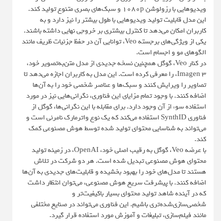
ویدیوهایی با رزولوشن 1080p و سبک‌های بصری متنوع تولید کند.
این مدل قابلیت تولید ویدیوهایی با طول بیشتر را نیز دارد و به
کاربران امکان می‌دهد تا کنترل بیشتری بر خروجی نهایی داشته باشند.
یکی از ویژگی‌های برجسته Veo، توانایی آن در حفظ جزئیات ظریف مانند
الگوهای مو و اجسام است.
در کنار Veo، گوگل همچنین نسخه جدیدی از مدل متن‌به‌تصویر خود،
Imagen 3، را معرفی کرده است. این مدل به کاربران اجازه می‌دهد تا
تصاویر را ویرایش کنند و سبک‌ها و عناصر شخصی خود را به آن‌ها
اضافه کنند. با وجود تمام مزایای این فناوری، نگرانی‌هایی نیز در مورد
استفاده سوء از آن وجود دارد. برای مقابله با این نگرانی‌ها، گوگل از
فناوری SynthID استفاده می‌کند که یک نوع واترمارک نامرئی است و
می‌تواند به شناسایی محتوای تولید شده توسط هوش مصنوعی کمک
کند.
با عرضه Veo، گوگل به رقیب اصلی خود، OpenAI، در زمینه تولید
محتوای هوش مصنوعی تبدیل شده است. هر دو شرکت در تلاش
هستند تا مدل‌های خود را بهبود بخشیده و قابلیت‌های جدیدی به آن‌ها
اضافه کنند. با پیشرفت سریع هوش مصنوعی، می‌توان انتظار داشت
که در آینده شاهد تولید محتوای بسیار باکیفیت‌تر و
شخصی‌سازی‌شده‌تری باشیم. این فناوری می‌تواند در صنایع مختلفی
مانند فیلم‌سازی، تبلیغات و آموزش مورد استفاده قرار گیرد.