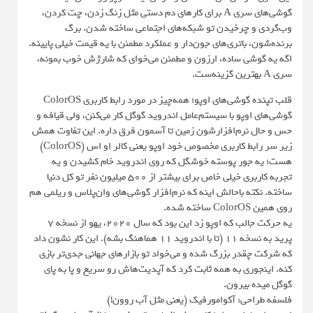
گوشی‌های سری A برای کارهای دم دستی مثل زنگ زدن، چت کردن،
وب‌گردی و چرخیدن تو شبکه‌های اجتماعی ساخته شدن. برگ
برنده‌شون، باتری‌های جون‌دار و عملکرد مطمئن با یه قیمت خیلی پایینه.
اگه یه گوشی ساده، ارزون و مطمئن می‌خوای که شارژش خوب بمونه،
سری A بهترین گزینه‌ست.
قلب تپنده گوشی‌های اوپو؛ همه‌چیز در مورد رابط کاربری ColorOS
گوشی‌های اوپو با سیستم‌عامل اندروید گوگل کار می‌کنن، ولی قیافه و
حس و حال نرم‌افزارشون زمین تا آسمون فرق داره. این تفاوت همش
زیر سر رابط کاربری مخصوص خود اوپو یعنی کالر او اس (ColorOS)
هست؛ یه جور پوسته خوشگل که روی اندروید خام کشیدن و یه
تجربه کاربری خیلی خاص برای بیشتر از ۵۰۰ میلیون نفر تو کل دنیا
ساخته. نکته باحالش اینه که نرم‌افزار گوشی‌های وان‌پلاس و ریلمی هم
روی همین ColorOS ساخته شده.
یه حرکت جالب که اوپو زد این بود که سال ۲۰۲۰، یهو از نسخه ۷
پرید به نسخه ۱۱ (تا با اندروید ۱۱ هماهنگ بشه). این کار نشون داد
که شرکت چقدر بزرگ شده و می‌خواد تو بازارهای جهانی جدی‌تر بازی
کنه. اینجوری به همه ثابت کرد که آپدیت‌هاش رو سریع و پا به پای
گوگل میده بیرون.
فلسفه طراحی: آکوامورفیک (یعنی مثل آب روون!)