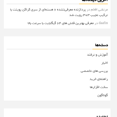
آخرین دیدگاه‌ها
مرتضی افخم
در
پردازنده معرفی‌نشده 6 هسته‌ای از سری کراکن پوینت با
ترکیب عجیب 3+3 رویت شد
daafin
در
معرفی بهترین فلش های 64 گیگابایت با سرعت بالا
دسته‌ها
آموزش و ترفند
اخبار
بررسی های تخصصی
راهنمای خرید
سخت افزارها
گوناگون