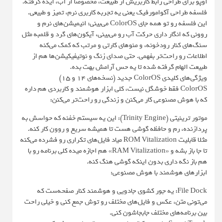
اوپو برای طراحی رابط کاربریش از طبیعت، مخصوصا از آب، ایده گرفته.
فلسفه طراحی آکوامورفیک یعنی یه تجربه کاربری نرم، تمیز و طبیعی.
این فلسفه رو تو همه جای ColorOS می‌بینی: انیمیشن‌های نرم و
روونی که انگار داری حرکت آب رو می‌بینی، آیکون‌های گرد و قلمبه مثل
سنگ‌های کنار رودخونه، و منوهای کارتی و مرتب که کمک می‌کنه
اطلاعات رو راحت‌تر بفهمی. حتی صدای زنگ و نوتیفیکیشن‌ها هم از
طبیعت الهام گرفته شده تا یه حس آرامش بهت بده.
ویژگی‌های کلیدی ColorOS جدید (نسخه‌های ۱۴ و ۱۵)
ColorOS فقط خوشگل نیست، کلی ابزار هوشمند و کاربردی هم داره
که با هوش مصنوعی کار می‌کنن و زندگی رو راحت‌تر می‌کنن:
موتور ترینیتی (Trinity Engine): این یه سیستم خفنه که حواسش به
پردازنده، رم و حافظه گوشی هست تا همیشه سریع و روون کار کنه.
مثلا قابلیت ROM Vitalization میاد فایل‌های تکراری رو فشرده می‌کنه
تا جا باز بشه و «RAM Vitalization» هم اجازه میده کلی برنامه رو با
هم باز نگه داری بدون اینکه گوشی هنگ کنه.
ابزارهای هوشمند با هوش مصنوعی:
File Dock: یه جور کشوی جادویی و هوشمند کنار صفحه‌ست که
می‌تونی متن، عکس و فایل‌های مختلف رو توش جمع کنی و خیلی راحت
بین برنامه‌های مختلف جابجاشون کنی.