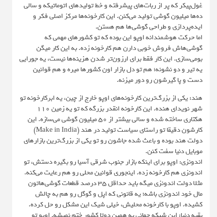
غول‌پیکر که پر از ربات‌های پیشرفته و خط تولیدهای اتوماتیکه و سالی
ده‌ها میلیون گوشی تولید می‌کنن. این کارخونه‌ها مرکز اصلی فکر و
ایده‌پردازی و طراحی گوشی‌ها هم هستن.
اما حرکت هوشمندانه اوپو این بوده که تو کشورهای مهمی که
گوشی‌هاش فروش خوبی دارن هم کارخونه زده. به این کار میگن
بومی‌سازی. این کار فقط برای ارزون‌تر شدن هزینه‌ها نیست، یه جورایی
یه تیر و دو نشونه؛ هم تو دل بازار اون کشورها میره و هم قوانین
دست و پا گیرشون رو دور میزنه.
هند: یکی از بزرگ‌ترین کارخونه‌های اوپو خارج از چین، یه ابرکارخونه تو
شهر نویدای هنده. این کارخونه انقدر بزرگه که تو یه زمین ۱۱۰
هکتاری ساخته شده و سالی بیشتر از ۵۰ میلیون گوشی می‌سازه. این
کارشون دقیقا تو راستای سیاست تولید در هند (Make in India)
دولت هند بوده و باعث شده جاشون رو تو یکی از بزرگ‌ترین بازارهای
موبایل دنیا سفت کنن.
اندونزی: اوپو برای اینکه بازار جنوب شرقی آسیا رو بگیره دستش، تو
اندونزی هم کارخونه زده. اینجوری قوانین محلی رو هم رعایت می‌کنه.
مثلا دولت اندونزی میگه باید حداقل ۳۵ درصد قطعات گوشی‌هاتون
مال خود اندونزی باشه؛ یه قانونی که اپل و گوگل رو هم به چالش
کشیده. اوپو با کارخونه محلیش، خیلی شیک این مشکل رو حل کرده.
بقیه دنیا: این شبکه جهانی به همین دوتا کشور ختم نمیشه. اوپو تو