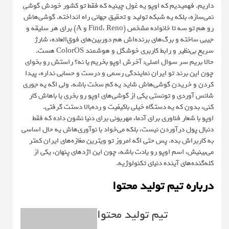
داریم. فهمیدیم که اوپو یه غول چینیه که فقط تو کشور خودش گوشی
نمی‌سازه، بلکه یه شبکه تولید و تحقیق جهانی راه انداخته. گوشی‌هاش
رو هم تو سه تا خانواده مشخص (Find، Reno و A) برای هر سلیقه و
جیبی ساخته و برگ‌های برنده‌اش هم دوربین‌های فوق‌العاده، شارژ
سریع بی‌نظیر و رابط کاربری خوشگل و هوشمند ColorOS هست.
حالا بریم سر سوال اصلی: آخرش اوپو بخریم یا نه؟ راستش رو بخوای
چون این برند تو ایران نمایندگی رسمی و درست و حسابی نداره، پیدا
کردن و خریدن گوشی‌هاش شاید یه کم سخت باشه. ولی اگه یه جوری
شانس آوردی و تونستی یکی از گوشی‌های اوپو رو بخری یا باهاش کار
کنی، بدون که یه دستگاه خیلی باکیفیت و رده‌بالا دستت گرفتی.
اوپو با شعار فناوری برای آدما، مهربونی برای دنیا نشون داده که فقط
دنبال پول درآوردن نیست، بلکه می‌خواد با نوآوری‌هاش یه حال اساسی
به کاربراش بده. پس حتی اگه امروز تو ویترین مغازه‌های ایران کمتر
می‌بینیش، اسم اوپو رو یادت باشه، چون این اژدهای پنهان، یکی از
کله‌گنده‌های آینده دنیای تکنولوژیه.
درباره تیم تولید محتوا
تیم تولید محتوا