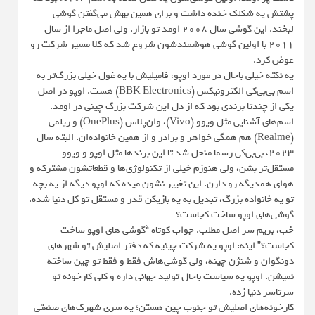
پشتش یه شکلک خنده داشت و برای همین بهش می‌گفتن گوشی
لبخند. این گوشی سال ۲۰۰۸ اومد تو بازار. ولی اصل ماجرا از سال
۲۰۱۱ با اولین گوشی هوشمندشون شروع شد که کلا مسیر شرکت رو
عوض کرد.
یه نکته خیلی باحال در مورد اوپو، فامیلیش با یه غول خیلی بزرگ‌تر به
اسم بی‌بی‌کی الکترونیکس (BBK Electronics) هست. اوپو در اصل
یکی از چندتا برندی بود که از دل این شرکت بزرگ چینی در اومد.
اسم‌های آشنایی مثل ویوو (Vivo)، وان‌پلاس (OnePlus) و ریلمی
(Realme) هم همگی خواهر و برادر و از همین خانواده‌ان. البته سال
۲۰۲۳، بی‌بی‌کی رسما منحل شد تا این برندها مثل اوپو و ویوو
مستقل‌تر بشن، ولی هنوزم خیلی از تکنولوژی‌ها و قطعاتشون مشترکه و
هوای همدیگه رو دارن. این تغییر نشون میده که اوپو دیگه از یه بچه
تو یه خانواده بزرگ، تبدیل به یه بازیکن قدر و مستقل تو کل دنیا شده.
گوشی‌های اوپو ساخت کجاست؟
خب، بریم سر اصل مطلب. جواب کوتاه “گوشی های اوپو ساخت
کجاست؟” اینه: اوپو یه شرکت چینیه که دفتر اصلیش تو شهرهای
دونگوان و شنژن چینه، ولی گوشی‌هاش فقط و فقط تو چین ساخته
نمیشن. اوپو یه سیاست باحال تولید جهانی داره و کلی کارخونه تو
سرتاسر دنیا زده.
کارخونه‌های اصلیش تو جنوب چین هستن؛ یه سری شهرک‌های صنعتی