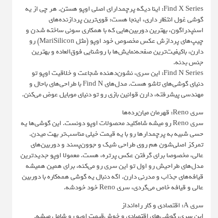
Find X Series: اینا دیگه پرچمدارای اصلی اوپو هستن. هر چی از یه
گوشی غول انتظار داری، اینجا هست: قوی‌ترین پردازنده‌های
اسنپدراگون، بهترین دوربین‌هایی که با همکاری سونی ساخته شدن و
چیپ‌های پردازش عکس مخصوص خود اوپو (مثل MariSilicon) رو
دارن، باکیفیت‌ترین صفحه‌نمایش‌ها با روشنایی فوق‌العاده و بهترین
جنس بدنه.
Find N Series: این سری، نشون‌دهنده شجاعت و خلاقیت اوپو تو
دنیای گوشی‌های تاشو هست. مدل‌های Find N با طراحی‌های باحال و
مهندسی پیشرفته، دارن قوانین بازی رو تو دنیای موبایل عوض می‌کنن.
سری Reno: قهرمان میان‌رده‌ها
سری Reno رو میشه شاه‌کلید محصولات اوپو دونست. این گوشی‌ها یه
حسی شبیه به پرچمدارها رو با یه قیمت خیلی مناسب‌تر بهت میدن.
تمرکز اصلی‌شون هم روی طراحی شیک و جوون‌پسند و دوربین‌های
عالی، مخصوصا برای گرفتن عکس پرتره، هست. معمولا اوپو جدیدترین
مدل‌های طراحیش رو اول تو این سری رو می‌کنه، برای همین همیشه
قیافه‌های جذاب و مدرنی دارن. اگه دنبال یه گوشی همه‌کاره با دوربین
عالی و قیافه خاص می‌گردی، سری Reno خود خودشه.
سری A: اقتصادی و کار راه‌انداز
این سری، گوشی‌های اقتصادی و خوش‌قیمت اوپو رو شامل میشه.