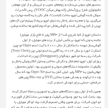
سنسورهای سونی می‌سازه و زوم‌های عجیب و غریبش و از اون مهم‌تر،
تکنولوژی شارژ برق‌آساش (که بهش میگن VOOC). پس اگه برات
سوال شده گوشی اوپو ساخت کجاست؟، فکر نکن با یه کلمه جوابت رو
می‌گیری. بیا با هم یه سفر باحال به دنیای اوپو بریم تا ببینیم این اژدهای
چینی از کجا پیداش شده و گوشی‌هاش تو کدوم کشورها ساخته میشن.
داستان اوپو از کجا شروع شد؟ از MP3 پلیر تا فتح بازار موبایل!
جالبه بدونی که اوپو، برعکس خیلی از برندهای موبایل، از اول
گوشی‌ساز نبوده. داستانش از سال ۲۰۰۱ با ثبت اسم Oppo تو چین
استارت خورد و سال ۲۰۰۴، یه آقایی به اسم تونی چن (Tony Chen)
شرکت رو رسما تو شهر دونگوان (Dongguan) چین راه انداخت.
روزای اول، اوپو تمام فکر و ذکرش ساختن وسایل الکترونیکی باحال و
باکیفیت، مخصوصا دستگاه‌های صوتی و تصویری بود. اولین محصول
جهانی‌شون یه MP3 پلیر خیلی خفن به اسم Oppo X3 بود که سال
۲۰۰۵ ترکوند و بعدش هم با ساختن DVD و Blu-ray پلیرهای
حرفه‌ای، حسابی برای خودش اسم در کرد.
همین که از اول روی دستگاه‌های صوتی و تصویری رده‌بالا تمرکز کرده
بود، باعث شد یه جور وسواس کیفیت و مهندسی سخت‌افزار قوی بره
تو خون شرکت. برای همین وقتی تصمیم گرفت بیاد تو کار موبایل، با
دست پر اومد. اولین گوشی‌شون یه مدل ساده به اسم A103 بود که