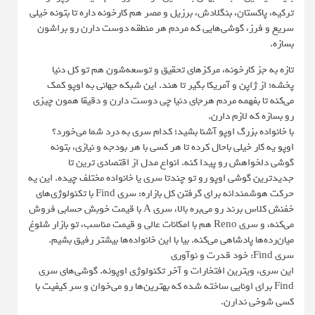
ترکیه، پاکستان، بنگلادش، برزیل و مصر هم کارخونه داره تا بتونه خیلی
سریع و فرز، گوشی‌هایی که مردم هر منطقه دوست دارن رو براشون
بسازه.
تازه به جز کارخونه، مرکزهای تحقیق و توسعه‌شون هم تو کل دنیا
پخشه؛ از ژاپن و آمریکا بگیر تا هند. این شبکه جهانی به اوپو کمک
می‌کنه تا بفهمه مردم هرجای دنیا چی دوست دارن و دقیقا همون چیزی
رو بسازه که لازم دارن.
با خانواده بزرگ اوپو آشنا بشید؛ کدام سری به درد شما می‌خورد؟
اوپو یه کار خیلی باحال کرده تا هر کسی با هر بودجه و نیازی، بتونه
گوشی دلخواهش رو پیدا کنه. انواع مدل از اقتصادی ترین تا
جدیدترین گوشی اوپو رو تو چندتا سری یا خانواده مختلف چیده. این یه
حرکت هوشمندانه برای گرفتن کل بازاره: سری Find با تکنولوژی‌های
خفنش کلاس برند رو می‌بره بالا، سری A با قیمت خوبش حسابی فروش
می‌کنه، و سری Reno هم با امکانات عالی و قیمت مناسب، تو بازار شلوغ
میان‌رده‌ها پادشاهی می‌کنه. بیا با این خانواده‌ها بیشتر رفیق بشیم.
سری Find: خود قدرت و نوآوری
این سری، ویترین افتخارات و آخر تکنولوژی اوپوئه. گوشی‌های سری
Find برای اونایی ساخته شده که بهترین‌ها رو می‌خوان و سر کیفیت با
کسی شوخی ندارن.