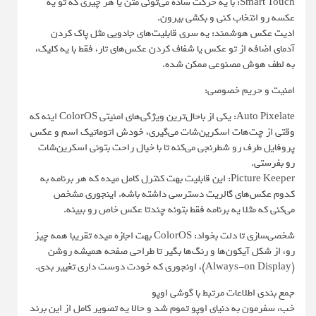
Smart Touch: با یه حرکت ساده می‌تونی متن یا هر چیزی که تو یه
عکسه رو انتخاب کنی و بکشی بیرون.
ادیت عکس هوشمند: یه سری قابلیت‌های جادویی مثل پاک کردن
آدمای اضافه از تو عکس یا شفاف کردن عکس‌های تار، فقط با یه کلیک،
به لطف هوش مصنوعی ممکن شده.
امنیت و حریم خصوصی:
Auto Pixelate: یکی از باحال‌ترین ویژگی‌های امنیتی ColorOS اینه که
وقتی از چت‌هات اسکرین‌شات می‌گیری، خودش اتوماتیک اسم و عکس
پروفایل طرف رو شطرنجی می‌کنه تا با خیال راحت بتونی اسکرین‌شات
رو بفرستی.
Picture Keeper: این قابلیت بهت کنترل کامل میده که هر برنامه به
کدوم عکس‌های گالریت دسترسی داشته باشه. اینجوری مشخص
می‌کنی که مثلا یه برنامه فقط بتونه چندتا عکس خاص رو ببینه.
شخصی‌سازی تا دلت بخواد: ColorOS بهت اجازه میده تقریبا همه چیز
رو، از شکل آیکون‌ها و رنگ‌ها بگیر تا طراحی صفحه همیشه روشن
(Always-on Display)، اونجوری که خودت دوست داری تغییر بدی.
جمع بندی اطلاعات مرتبط با گوشی اوپو
خب، سفرمون به دنیای اوپو تموم شد و حالا یه تصویر کامل از این برند