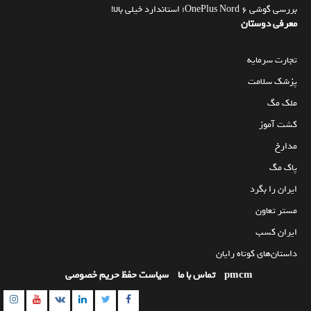
بررسی گوشی OnePlus Nord 6؛ استاندارد خیلی بالا!
معرفی دوستان
تجارت سرمایه
پزشک سلامت
ملک مگ
کشت آموز
مدارخ
پاک مگ
ایران را بگرد
مستر تعاون
ایران کسب
داستان‌های کوتاه رایان
pmcm
تماس با ما
سیاست حفظ حریم خصوصی
am
utube
Linkedin
Twitter
VK
Facebook