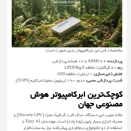
مشخصات فنی این ابرکامیپوتر بدین صورت است:
پردازنده:
ARMv9.2 با ۱۲ هسته پردازشی.
رم:
۸۰ گیگابایت حافظه LPDDR5X.
فضای ذخیره‌سازی:
۱ ترابایت حافظه SSD.
قدرت پردازشی عصبی:
حدود ۱۹۰ تریلیون عملیات‌درثانیه (TOPS).
کوچک‌ترین ابرکامپیوتر هوش
مصنوعی جهان
نکته عجیب این دستگاه، حذف کارت گرافیک مجزا (Discrete GPU) و
مصرف انرژی بسیار پایین (۶۵ وات) است. مهندسان Tiiny AI با
استفاده از دو تکنولوژی نرم‌افزاری پیشرفته، نیاز به سخت‌افزار