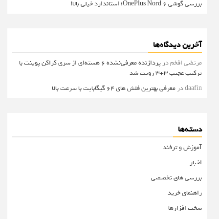
بررسی گوشی OnePlus Nord 6؛ استاندارد خیلی بالا!
آخرین دیدگاه‌ها
مرتضی افخم
در
پردازنده معرفی‌نشده 6 هسته‌ای از سری کراکن پوینت با
ترکیب عجیب 3+3 رویت شد
daafin
در
معرفی بهترین فلش های 64 گیگابایت با سرعت بالا
دسته‌ها
آموزش و ترفند
اخبار
بررسی های تخصصی
راهنمای خرید
سخت افزارها