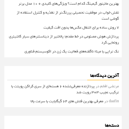
بهترین مانیتور گیمینگ کدام است؟ ویژگی‌های کلیدی + 10 مدل برتر
نقش خواب در موفقیت تحصیلی پررنگ‌تر از تغذیه و کنترل استفاده از
گوشی است
۷ روش ساده برای انتقال عکس‌ها بدون افت کیفیت
پردازش هوش مصنوعی در خط مقدم؛ پالانتیر از دیتاسنترهای سیار کانتینری
رونمایی کرد
تک تراپی با مینا؛ ناگفته‌های فعالیت یک زن در اکوسیستم فناوری
آخرین دیدگاه‌ها
مرتضی افخم
در
پردازنده معرفی‌نشده 6 هسته‌ای از سری کراکن پوینت با
ترکیب عجیب 3+3 رویت شد
daafin
در
معرفی بهترین فلش های 64 گیگابایت با سرعت بالا
دسته‌ها