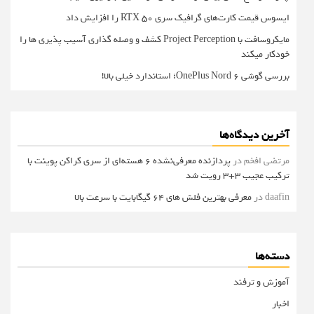
ایسوس قیمت کارت‌های گرافیک سری RTX 50 را افزایش داد
مایکروسافت با Project Perception کشف و وصله گذاری آسیب پذیری ها را
خودکار میکند
بررسی گوشی OnePlus Nord 6؛ استاندارد خیلی بالا!
آخرین دیدگاه‌ها
مرتضی افخم
در
پردازنده معرفی‌نشده 6 هسته‌ای از سری کراکن پوینت با
ترکیب عجیب 3+3 رویت شد
daafin
در
معرفی بهترین فلش های 64 گیگابایت با سرعت بالا
دسته‌ها
آموزش و ترفند
اخبار