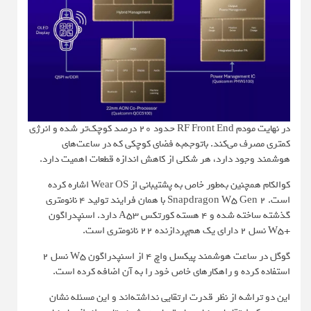
در نهایت مودم RF Front End حدود 20 درصد کوچک‌تر شده و انرژی
کمتری مصرف می‌کند. باتوجه‌به فضای کوچکی که در ساعت‌های
هوشمند وجود دارد، هر شکلی از کاهش اندازه قطعات اهمیت دارد.
کوالکام همچنین به‌طور خاص به پشتیبانی از Wear OS اشاره کرده
است. Snapdragon W5 Gen 2 با همان فرایند تولید 4 نانومتری
گذشته ساخته شده و 4 هسته کورتکس A53 دارد. اسنپدراگون
+W5 نسل 2 دارای یک هم‌پردازنده 22 نانومتری است.
گوگل در ساعت هوشمند پیکسل واچ 4 از اسنپدراگون W5 نسل 2
استفاده کرده و راهکارهای خاص خود را به آن اضافه کرده است.
این دو تراشه از نظر قدرت ارتقایی نداشته‌اند و این مسئله نشان