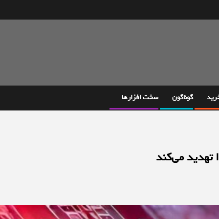
خرید
گوناگون
سخت افزارها