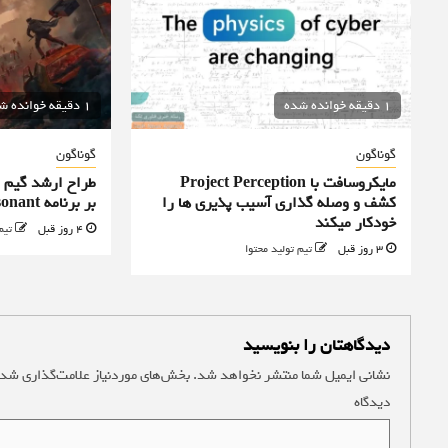
1 دقیقه خوانده شده
1 دقیقه خوانده شده
گوناگون
گوناگون
مایکروسافت با Project Perception
کشف و وصله گذاری آسیب پذیری ها را
بر برنامه Control Resonant را رد کرد
خودکار میکند
4 روز قبل
تیم
3 روز قبل
تیم تولید محتوا
دیدگاهتان را بنویسید
نشانی ایمیل شما منتشر نخواهد شد.
بخش‌های موردنیاز علامت‌گذاری شده
دیدگاه
*