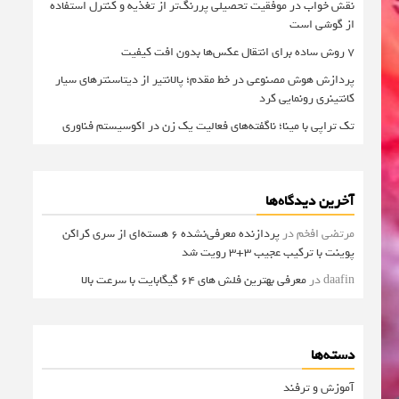
نقش خواب در موفقیت تحصیلی پررنگ‌تر از تغذیه و کنترل استفاده
از گوشی است
۷ روش ساده برای انتقال عکس‌ها بدون افت کیفیت
پردازش هوش مصنوعی در خط مقدم؛ پالانتیر از دیتاسنترهای سیار
کانتینری رونمایی کرد
تک تراپی با مینا؛ ناگفته‌های فعالیت یک زن در اکوسیستم فناوری
آخرین دیدگاه‌ها
مرتضی افخم
در
پردازنده معرفی‌نشده 6 هسته‌ای از سری کراکن
پوینت با ترکیب عجیب 3+3 رویت شد
daafin
در
معرفی بهترین فلش های 64 گیگابایت با سرعت بالا
دسته‌ها
آموزش و ترفند