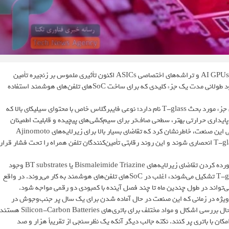
تب و تاب فزاینده و دیوانه‌وار برای پردازنده‌های گرافیکی هوش مصنوعی AI GPUs و تراشه‌های اختصاصی ASICs اکنون تأثیری ملموس بر زنجیره تأمین
سیلیکون گسترده‌تر گذاشته است. این وضعیت تا حدی پیش رفته که کمبود طولانی مدت یک جزء کلیدی که برای ساخت SoCهای تلفن‌های هوشمند استفاده
به گزارش بخش صنایع نیمه هادی رسانه اخبار فناوری و تکنولوژی تکنا، این جزء مورد بحث T-glass نام دارد؛ نوعی فایبرگلاس خاص با محتوای سیلیکای بالا که
پایداری حرارتی بهتر، سطحی صاف‌تر برای سیم‌کشی‌های پیچیده و قابلیت اطمینان
بالاتر را ارائه می‌دهد. موسسه گلدمن ساکس در یک گزارش تحقیقاتی حیاتی این صنعت، خاطرنشان کرد که تقاضای بسیار بالا برای زیرلایه‌های Ajinomoto
Build-up Film یا ABF باعث شده است که در حال حاضر بیشتر منابع T-glass انحصاری شوند و این روند رقابتی تأمین‌کنندگان تلفن همراه را تحت فشار قرار
شرایط حاکم بر بازار بدین معناست که اکنون عرضه کافی T-glass برای برآورده کردن تقاضای زیرلایه‌های Bismaleimide Triazine یا BT substrates وجود
ندارد. این زیرلایه‌ها که معمولاً از رزین BT و تقویت‌کننده فایبرگلاس T-glass تشکیل می‌شوند، اغلب در SoCهای تلفن‌های هوشمند به کار می‌روند. در واقع
ه‌ویژه در زمانی که این صنعت در حال آماده شدن برای یک سال پر جنب‌وجوش در
۲۰۲۶ است. در همین حال، شرکت‌های تولیدکننده تلفن‌های هوشمند در حال بررسی اشکال و مواد مختلف برای باتری‌های Silicon-Carbon Batteries هس
ه‌ها را تا حد امکان با باتری پر کنند. نکته جالب دیگر آنکه یک نظرسنجی از تقریباً هزار و صد