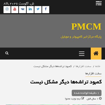
رش
ش. آگوست 8th, 2026
ه
ram
utube
Linkedin
Twitter
VK
Facebook
حتوا
PMCM
پایگاه مرکزخبر کامپیوتر و موبایل
منوی
اصلی
خانه
سخت افزارها
کمبود تراشه‌ها دیگر مشکل نیست
سخت افزارها
کمبود تراشه‌ها دیگر مشکل نیست
1 دقیقه خوانده شده
1 سال قبل
تیم تولید محتوا