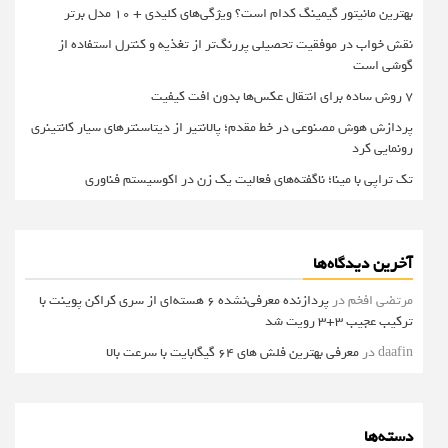
بهترین مانیتور گیمینگ کدام است؟ ویژگی‌های کلیدی + 10 مدل برتر
نقش خواب در موفقیت تحصیلی پررنگ‌تر از تغذیه و کنترل استفاده از
گوشی است
۷ روش ساده برای انتقال عکس‌ها بدون افت کیفیت
پردازش هوش مصنوعی در خط مقدم؛ پالانتیر از دیتاسنترهای سیار کانتینری
رونمایی کرد
تک تراپی با مینا؛ ناگفته‌های فعالیت یک زن در اکوسیستم فناوری
آخرین دیدگاه‌ها
مرتضی افخم
در
پردازنده معرفی‌نشده 6 هسته‌ای از سری کراکن پوینت با
ترکیب عجیب 3+3 رویت شد
daafin
در
معرفی بهترین فلش های 64 گیگابایت با سرعت بالا
دسته‌ها