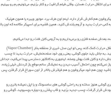
رای انتقال حرارت هستن. وقتی فیلم گرافیت رو کنار بزنیم، می‌تونیم رم رو ببینیم
 میکروفون هم کنارش قرار داره. اینم اون طرف برد. موتور ویبره یا همون هپتیک
 کمی حرارت بدید و آروم بلندش کنید. همین قضیه برای اسپیکر مکالمه که اون بالا
زیر مادربرد، خمیر حرارتی روی یک لایه گرافیت سه‌بعدی قرار داره تا به انتقال حرارت کمک کنه. پس تو این مدل خبری از محفظه بخار (Vapor Chamber)
نید. به جاش باید جلوی گوشی، یعنی روی خود صفحه‌نمایش، حرارت بدید تا چسب
ینش داره و کابل فلت بهش وصله. اینجوری به کانکتور دسترسی پیدا می‌کنید، جداش
 باز نمی‌کنم چون احتمال آسیب دیدن یه نمایشگر سالم موقع باز کردنش خیلی زیاده.
باشید چون هم خود میکروفون و هم فیلترش بالاتر از اون سوراخ قرار گرفتن، پس
 این گوشی می‌دم ۸.۵ از ۱۰ هست. تعویض باتری گوشی هنوز سخته و به راحتی گوشی های سامسونگ و یا اپل نمیشه باتری رو
خودش قرار گرفت، چسب جدید بزنید و قاب پشتی رو دوباره بچسبونید. گوشی رو