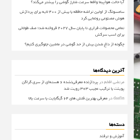
آیا حالت هواپیما واقعا سرعت شارژ گوشی را بیشتر می‌کند؟
سامسونگ از اولین تراشه حافظه با بیش از ۴۰۰ لایه برای پردازش
هوش مصنوعی رونمایی کرد
تمامی محصولات فراری تا پایان سال ۲۰۲۷ فروخته شد؛ صف طولانی
برای اسب سرکش
چگونه از داغ شدن بیش از حد گوشی در ماشین جلوگیری کنیم؟
آخرین دیدگاه‌ها
مرتضی افخم
در
پردازنده معرفی‌نشده 6 هسته‌ای از سری کراکن
پوینت با ترکیب عجیب 3+3 رویت شد
daafin
در
معرفی بهترین فلش های 64 گیگابایت با سرعت بالا
دسته‌ها
آموزش و ترفند