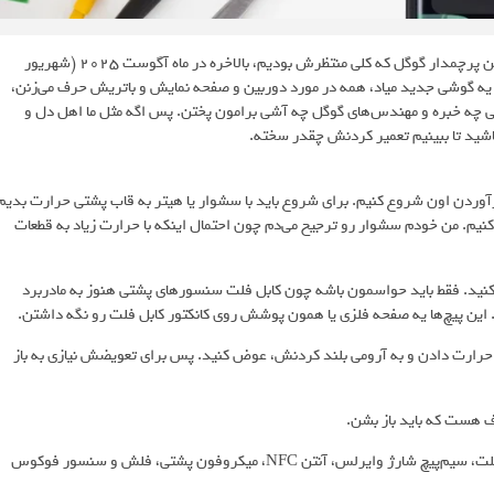
بالاخره رسیدیم به یکی از اون جذاب‌های سال! گوگل پیکسل ۱۰، جدیدترین پرچمدار گوگل که کلی منتظرش بودیم، بالاخره در ماه آگوست ۲۰۲۵ (شهریور
تی یه گوشی جدید میاد، همه در مورد دوربین و صفحه‌ نمایش و باتریش حرف می‌زنن،
 گوشی چه خبره و مهندس‌های گوگل چه آشی برامون پختن. پس اگه مثل ما اهل دل و
رآوردن اون شروع کنیم. برای شروع باید با سشوار یا هیتر به قاب پشتی حرارت بدیم
نیم. من خودم سشوار رو ترجیح می‌دم چون احتمال اینکه با حرارت زیاد به قطعات
نید. فقط باید حواسمون باشه چون کابل فلت سنسورهای پشتی هنوز به مادربرد
ا حرارت دادن و به آرومی بلند کردنش، عوض کنید. پس برای تعویضش نیازی به باز
سیم‌پیچ شارژ وایرلس همراه با آهنرباها اینجا وسط قرار گرفته. این کابل فلت، سیم‌پیچ شارژ وایرلس، آنتن NFC، میکروفون پشتی، فلش و سنسور فوکوس