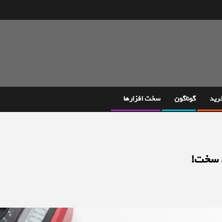
خرید
گوناگون
سخت افزارها