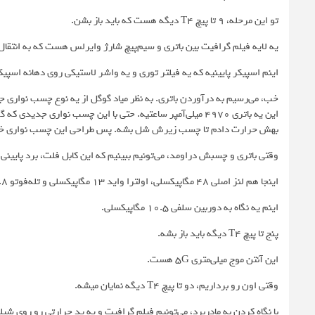
تو این مرحله، ۹ تا پیچ T4 دیگه هست که باید باز بشن.
یه لایه فیلم گرافیت بین باتری و سیم‌پیچ شارژ وایرلس هست که به انتقال ح
اینم اسپیکر پایینیه که یه فیلتر توری و یه واشر لاستیکی روی دهانه اسپیکر
خب، می‌رسیم به درآوردن باتری. به نظر میاد گوگل از یه نوع چسب نواری 
این یه باتری ۴۹۷۰ میلی‌آمپر ساعتیه. حتی با این چسب نواری ج
بهش حرارت دادم تا چسب زیرش شل بشه. پس طراحی این چسب نواری خیلی ه
وقتی باتری و چسبش دراومد، می‌تونیم ببینیم که این کابل فلت، برد پایینی 
اینجا هم لنز اصلی ۴۸ مگاپیکسلی، اولترا واید ۱۳ مگاپیکسلی و تله‌فوتو ۱۰.۸ مگاپیکسلی رو داریم. لنز اصلی و تله‌فوتو لرزشگیر اپتیکال یا OIS دارن.
اینم یه نگاه به دوربین سلفی ۱۰.۵ مگاپیکسلی.
پنج تا پیچ T4 دیگه باید باز بشه.
این آنتن موج میلی‌متری 5G هست.
وقتی اون رو برداریم، دو تا پیچ T4 دیگه نمایان میشه.
با نگاه کردن به مادربرد، می‌تونیم فیلم گرافیت و یه پد حرارتی رو روی 