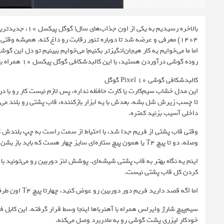
۱۴۰۴) معرفی و عرضه شد تا دوباره تنور رقابت رو داغ کنه. همیشه وق
اما ما می‌خوایم یه کار هیجان‌انگیزتر بکنیم! می‌خوایم ببینیم تو دل این
روده گوشی درآوردن هستید، با این کالبدشکافی گوگل پیکسل 10 همراه باشید تا ببینیم تعمیر کردنش چقدر سخته.
کالبدشکافی گوشی Pixel 10 گوگل
این مدل خشاب سیم‌کارت یا کارت حافظه نداره، پس لازم نیست کار رو با د
تا چسب زیرش شل بشه. بعدش با یه ابزار بازکننده، قاب پشتی رو بلند می‌ک
داخلی آسیب بزنید کمتره.
وقتی قاب پشتی از فریم جدا شد، با احتیاط از سمت راست به چپ بلندش ک
وصله. دو تا پیچ T4 یا همون پیچ ستاره‌ای سایز چهار هست که باید باز بشن. این پیچ‌ها یه صفحه فلزی یا همون پوشش روی کانکتور کابل فلت رو نگه داشتن.
اینم یه نگاه بهتر به قاب پشتی شیشه‌ای. پوشش لنز دوربین رو می‌تونید ب
کردن کل قاب پشتی نیست.
اما اگه قصد دارید فریم دور دوربین رو عوض کنید، چهارتا پیچ T4 اون طرف هست که باید باز بشن.
خودکار لیزری پشت گوشی رو به مادربرد وصل می‌کنه.