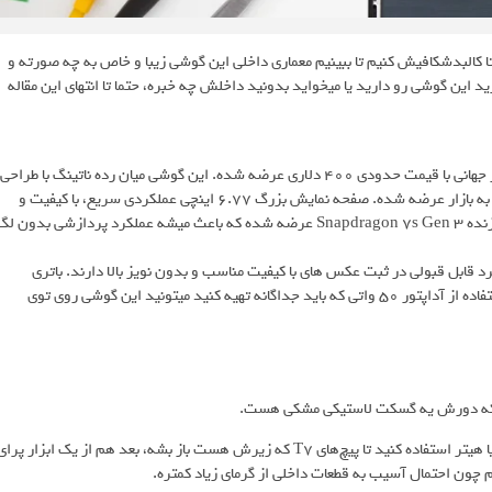
است تا کالبدشکافیش کنیم تا ببینیم معماری داخلی این گوشی زیبا و خاص به چه صورته و
ین گوشی رو دارید یا میخواید بدونید داخلش چه خبره، حتما تا انتهای این مقاله
گوشی ناتینگ فون 3a در تاریخ 11 مارچ 2025 (21 اسفند 1403) به بازار جهانی با قیمت حدودی 400 دلاری عرضه شده. این گوشی میان رده ناتینگ با طراحی
نسبتا شبیه به نسل قبلی با LED های معروف این برند در بخش بالایی بدنه به بازار عرضه شده. صفحه نمایش بزرگ 6.77 اینچی عملکردی سریع، با کیفیت و
رنگ خوبی داره و حاشیه های نمایشگر هم به نسبت کمه. این گوشی با پردازنده Snapdragon 7s Gen 3 عرضه شده که باعث میشه عملکرد پردازشی بدون ل
ه لنز سلفی 32 مگاپیکسلی گوشی عملکرد قابل قبولی در ثبت عکس های با کیفیت مناسب و بدون نویز بالا دارند. باتری
5000 میلی آمپر ساعتی گوشی شارژدهی خوبی، در حد یک روز داره و با استفاده از آداپتور 50 واتی که باید جداگانه تهیه کنید میتونید این گوشی روی توی
ینیم که دورش یه گسکت لاستیکی مشکی هست.
حالا باید به پشت گوشی یا پلیت پشتیش حرارت بدیم، می‌تونید از سشوار یا هیتر استفاده کنید تا پیچ‌های T7 که زیرش هست باز بشه، بعد هم از یک ابزار پرا
ون احتمال آسیب به قطعات داخلی از گرمای زیاد کمتره.