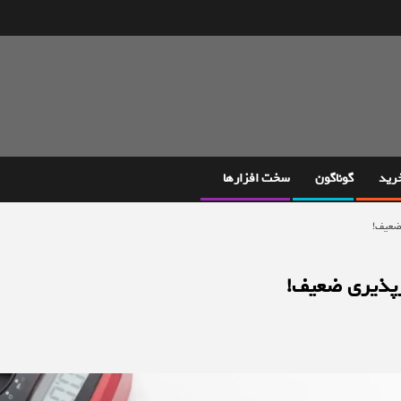
خرید
گوناگون
سخت افزارها