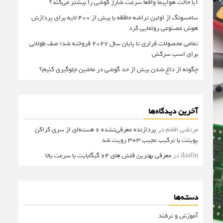
آیا حالت هواپیما واقعا سرعت شارژ گوشی را بیشتر می‌کند؟
سامسونگ از اولین تراشه حافظه با بیش از ۴۰۰ لایه برای پردازش
هوش مصنوعی رونمایی کرد
تمامی محصولات فراری تا پایان سال ۲۰۲۷ فروخته شد؛ صف طولانی
برای اسب سرکش
چگونه از داغ شدن بیش از حد گوشی در ماشین جلوگیری کنیم؟
آخرین دیدگاه‌ها
مرتضی افخم
در
پردازنده معرفی‌نشده 6 هسته‌ای از سری کراکن
پوینت با ترکیب عجیب 3+3 رویت شد
daafin
در
معرفی بهترین فلش های 64 گیگابایت با سرعت بالا
دسته‌ها
آموزش و ترفند