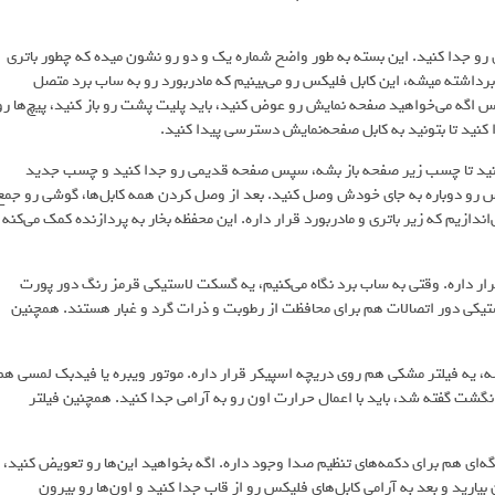
رو جدا کنید. این بسته به طور واضح شماره یک و دو رو نشون میده که چطور باتری
ه. وقتی که چسب باتری برداشته میشه، این کابل فلیکس رو می‌بینیم که مادربورد رو به ساب برد متصل
 اگه می‌خواهید صفحه‌ نمایش رو عوض کنید، باید پلیت پشت رو باز کنید، پیچ‌ها رو
 کنید تا بتونید به کابل صفحه‌نمایش دسترسی پیدا کنید.
 کنید تا چسب زیر صفحه باز بشه، سپس صفحه قدیمی رو جدا کنید و چسب جدید
س رو دوباره به جای خودش وصل کنید. بعد از وصل کردن همه کابل‌ها، گوشی رو جمع
‌اندازیم که زیر باتری و مادربورد قرار داره. این محفظه بخار به پردازنده کمک می‌کنه
ار داره. وقتی به ساب‌ برد نگاه می‌کنیم، یه گسکت لاستیکی قرمز رنگ دور پورت
یکی دور اتصالات هم برای محافظت از رطوبت و ذرات گرد و غبار هستند. همچنین
ه، یه فیلتر مشکی هم روی دریچه اسپیکر قرار داره. موتور ویبره یا فیدبک لمسی هم
نگشت گفته شد، باید با اعمال حرارت اون رو به آرامی جدا کنید. همچنین فیلتر
‌ای هم برای دکمه‌های تنظیم صدا وجود داره. اگه بخواهید این‌ها رو تعویض کنید،
ارید و بعد به آرامی کابل‌های فلیکس رو از قاب جدا کنید و اون‌ها رو بیرون