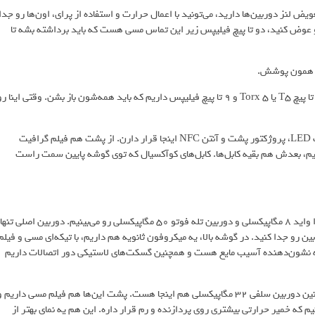
ض لنز دوربین‌ها دارید، می‌تونید با اعمال حرارت و استفاده از پرای، اون‌ها رو جدا
رو عوض کنید، دو تا پیچ فیلیپس زیر این تماس مسی هست که باید برداشته بشه تا
از همون پوشش.
حالا که پوشش رو برداشتیم، باید به اطراف دوربین هم دقت کنید. اینجا ۹ تا پیچ T5 یا Torx 5 و ۹ تا پیچ فیلیپس داریم که باید همه‌شون باز بشن. وقتی اینا ر
به پوشش پلاستیکی بالای مادربورد نگاه می‌کنیم، که می‌بینیم لامپ‌های گلیف LED، پروژکتور پشت و آنتن NFC اینجا قرار دارن. از پشت هم فیلم گرافیت
ا کنیم، بعدش هم بقیه کابل‌ها. کابل‌های کوآکسیال که توی گوشه پایین سمت راست
وقتی مادربورد رو نگاه می‌کنیم، دوربین اصلی ۵۰ مگاپیکسلی، دوربین اولترا واید ۸ مگاپیکسلی و دوربین تله‌ فوتو ۵۰ مگاپیکسلی رو می‌بینیم. دوربین اصلی تنها
صالات دوربین رو جدا کنید. در گوشه بالا، یه میکروفون ثانویه هم داریم، با تیکه‌ای مسی و فیلم
ه نشون‌دهنده آسیب مایع هست و همچنین گسکت‌های لاستیکی دور اتصالات داریم
سنسورهای مجاورتی و نور محیطی در سمت دیگه مادربورد قرار دارن. همچنین دوربین سلفی ۳۲ مگاپیکسلی هم اینجا هست. پشت این‌ها هم فیلم مسی داریم 
یم که خمیر حرارتی بیشتری روی پردازنده و رم قرار داره. این هم یه نمای بهتر از