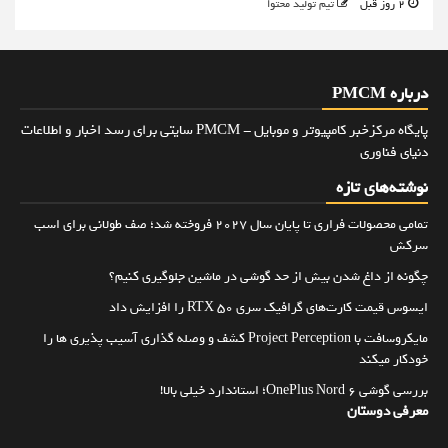
2 روز قبل
تیم تولید محتوا
درباره PMCM
پایگاه مرکزخبر کامپیوتر و موبایل - PMCM سایتی برای رسد اخبار و اطلاعات
دنیای فناوری
نوشته‌های تازه
تمامی محصولات فراری تا پایان سال ۲۰۲۷ فروخته شد؛ صف طولانی برای اسب
سرکش
چگونه از داغ شدن بیش از حد گوشی در ماشین جلوگیری کنیم؟
ایسوس قیمت کارت‌های گرافیک سری RTX 50 را افزایش داد
مایکروسافت با Project Perception کشف و وصله گذاری آسیب پذیری ها را
خودکار میکند
بررسی گوشی OnePlus Nord 6؛ استاندارد خیلی بالا!
معرفی دوستان