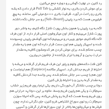
رد کنین. در نهایت گوشی رو دوباره جمع می‌کنین.
برای عوض کردن باتری، یه نوار کششی یا Pull Tab قرار دادن که بشه
باتری رو راحت درآورد. ظرفیت باتری 5000 میلی‌ آمپر ساعته. یه پیچ
فیلیپس هست که برد پایینی (Sub-Board) رو سر جاش نگه داشته.
اگه به برد پایینی یا همون بخش پورت شارژ نگاه کنیم، یه واشر دور
پورت شارژ می‌بینیم و کنار اون میکروفون اصلی قرار داره. از اون طرف
اگه نگاه کنیم، موتور ویبره رو می‌بینیم که توی گوشه‌ی پایینی چسبونده
شده و اسپیکر پایینی هم اون سمت قرار داره که اون هم با یه مقدار
چسب محکم شده. برای عوض کردن هر کدومشون کافیه یه مقدار
حرارت بدین و آروم با ابزار بازکننده از جاشون دربیارین.
کابل فلت دکمه‌های ولوم و پاور این طرف فریم قرار گرفته و می‌شه با
احتیاط از فریم جداش کرد. اسپیکر مکالمه (Earpiece) هم اینجاست و
اون هم با چسب سر جاش محکم شده. پس واسه جدا کردنش کافیه
یه مقدار گرما بدین و با احتیاط بازش کنین.
دوتا برچسب نشانگر آب‌خوردگی داریم، یکی اینجا روی فریم زیر خشاب
سیم‌کارت و یکی هم پایین فریم وسط. علاوه بر این، دوتا پد حرارتی هم
روی فریم وسط هست که گرما رو پخش می‌کنه. پس اگه احیانا سوزن
سیم‌کارت رو توی سوراخ اشتباهی فرو کنین، جای نگرانی نداره، چون
فیلترها و میکروفون‌ها بالاتر از اون سوراخ‌ها قرار گرفتن و آسیبی