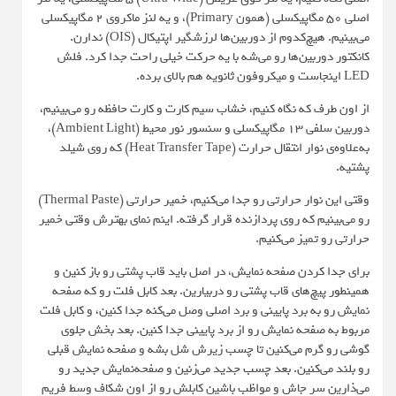
اصلی 50 مگاپیکسلی (همون Primary)، و یه لنز ماکروی 2 مگاپیکسلی
می‌بینیم. هیچ‌کدوم از دوربین‌ها لرزشگیر اپتیکال (OIS) ندارن.
کانکتور دوربین‌ها رو می‌شه با یه حرکت خیلی راحت جدا کرد. فلش
LED اینجاست و میکروفون ثانویه هم بالای برده.
از اون طرف که نگاه کنیم، خشاب سیم‌ کارت و کارت حافظه رو می‌بینیم،
دوربین سلفی 13 مگاپیکسلی و سنسور نور محیط (Ambient Light)،
به‌علاوه‌ی نوار انتقال حرارت (Heat Transfer Tape) که روی شیلد
پشتیه.
وقتی این نوار حرارتی رو جدا می‌کنیم، خمیر حرارتی (Thermal Paste)
رو می‌بینیم که روی پردازنده قرار گرفته. اینم نمای بهترش وقتی خمیر
حرارتی رو تمیز می‌کنیم.
برای جدا کردن صفحه‌ نمایش، در اصل باید قاب پشتی رو باز کنین و
همینطور پیچ‌های قاب پشتی رو دربیارین. بعد کابل فلت رو که صفحه‌
نمایش رو به برد پایینی و برد اصلی وصل می‌کنه جدا کنین، و کابل فلت
مربوط به صفحه‌ نمایش رو از برد پایینی جدا کنین. بعد بخش جلوی
گوشی رو گرم می‌کنین تا چسب زیرش شل بشه و صفحه‌ نمایش قبلی
رو بلند می‌کنین. بعد چسب جدید می‌زنین و صفحه‌نمایش جدید رو
می‌ذارین سر جاش و مواظب باشین کابلش رو از اون شکاف وسط فریم