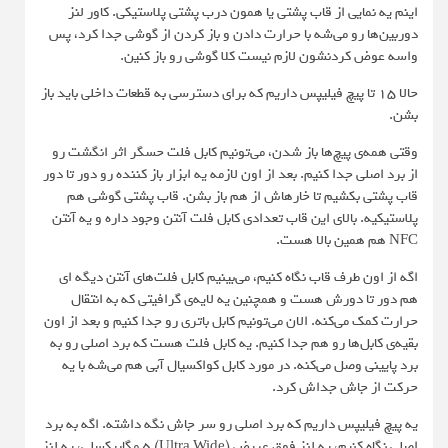
اینم یه نمایی از قاب پشتی یا همون درب پشتی پلاستیکی. کاور لنز
دوربین‌ها رو می‌شه با حرارت دادن و باز کردن از گوشی جدا کرد، پس
واسه عوض‌ کردنشون لازم نیست کلا گوشی رو باز کنین.
حالا 15 تا پیچ فیلیپس داریم که برای دسترسی به قطعات داخلی باید باز
بشن.
وقتی همه‌ی پیچ‌ها باز شدن، می‌تونیم کابل فلت حسگر اثر انگشت رو
از برد اصلی جدا کنیم. بعد از اون لازمه یه ابزار باز کننده رو دور تا دور
قاب پشتی بکشیم تا خارهاش از هم باز بشن. قاب پشتی گوشی هم
پلاستیکیه. بالای این قاب تعدادی کابل فلت آنتن وجود داره و یه آنتن
NFC هم همین بالا هست.
اگه از اون طرف قاب نگاه کنیم، می‌بینیم کابل فلت‌های آنتن دیگه‌ ای
هم دور تا دورش هست و همچنین یه لایه‌ی گرافیتی که به انتقال
حرارت کمک می‌کنه. الان می‌تونیم کابل باتری رو جدا کنیم و بعد از اون
بقیه‌ی کابل‌ها رو هم جدا کنیم. یه کابل فلت هست که برد اصلی رو به
برد پایینی وصل می‌کنه. در مورد کابل کواکسیال آبی هم می‌شه با یه
حرکت از جاش جداش کرد.
یه پیچ فیلیپس داریم که برد اصلی رو سر جاش نگه داشته. اگه به برد
اصلی نگاه کنیم، یه لنز فوق عریض (Ultra Wide) 5 مگاپیکسلی، یه لنز