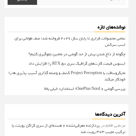
برای:
نوشته‌های تازه
تمامی محصولات فراری تا پایان سال ۲۰۲۷ فروخته شد؛ صف طولانی برای
اسب سرکش
چگونه از داغ شدن بیش از حد گوشی در ماشین جلوگیری کنیم؟
ایسوس قیمت کارت‌های گرافیک سری RTX 50 را افزایش داد
مایکروسافت با Project Perception کشف و وصله گذاری آسیب پذیری ها را
خودکار میکند
بررسی گوشی OnePlus Nord 6؛ استاندارد خیلی بالا!
آخرین دیدگاه‌ها
مرتضی افخم
در
پردازنده معرفی‌نشده 6 هسته‌ای از سری کراکن پوینت با
ترکیب عجیب 3+3 رویت شد