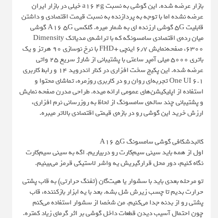
بازار عرضه شده. این گوشی به نسبت a16 4g خیلی در بازار ایران
عرضه نشده اما با توجه به پردازنده به نسبت قیمت اقتصادی و داشتن
قابلیت 5G گوشی ارزنده ای به شمار میره. گلکسی A16 5G گوشی
میان‌ رده‌ی اقتصادی سامسونگه که با تراشه‌ی مدیاتک Dimensity
6300، صفحه‌نمایش ۶٫۷ اینچی +FHD با نرخ نوسازی ۹۰ هرتز و یک
باتری ۵۰۰۰ میلی‌ آمپر ساعتی با پشتیبانی از شارژ سریع ۲۵ واتی
عرضه شده. این پکیج سخت‌ افزاری در کنار اندروید ۱۴ و رابط کاربری
One UI 6.1 تجربه‌ای روان رو در کاربری روزمره، تماشای محتوا و
استفاده از اپلیکیشن‌های عمومی ارائه میده. طراحی مدرن صفحه‌ نمایش
و پشتیبانی چند ساله‌ی سامسونگ از لحاظ به‌ روزرسانی نرم‌ افزاری،
ارزش خرید این گوشی رو در بازه‌ی قیمتی اقتصادی بالاتر میبره.
کالبدشکافی گوشی سامسونگ A16 5G
اول از همه باید سینی سیم‌کارت رو دربیاریم. اگه به سینی سیم‌کارت
نگاه کنیم، دور محل قرارگیریش یه واشر لاستیکی قرمز می‌بینیم.
تو مرحله بعدی باید با سشوار یا هیت‌گان (تفنگ حرارتی) به قاب پشتی
حرارت بدیم تا چسب زیرش شل بشه. بعد با یه ابزار بازکننده، قاب
پشتی رو از بدنه جدا می‌کنیم. من شخصا از سشوار استفاده می‌کنم
چون احتمال آسیب دیدن قطعات داخل گوشی بر اثر گرمای زیاد کمتره.