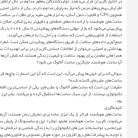
در اختیار کاربران قرار می‌دهند. تولیدکنندگان به‌طور مداوم در حال ارتقای
افزایش بیماری‌های مزمن که نیاز به پایش مداوم دارند، یکی از دلایل اص
همچون GPS و قابلیت حمل آسان، به ابزارهایی مفید برای نظارت بر سلامت و حتی ردیابی تماس‌های احتمالی در دوران همه‌گیری کووید-19 تبدیل شده‌اند.
ساعت‌های هوشمند با ارائه داده‌های لحظه‌ای و دقیق‌تر به پزشکان، امکان 
استفاده از فناوری‌هایی است که سلامت و راحتی را به ارمغان می‌آورند.
جمع‌آوری داده‌های سلامت از طریق دستگاه‌های پوشیدنی ممکن است خطرات ام
بهداشتی و امنیتی، می‌توان از اطلاعات حساس کاربران در برابر تهدیدات س
همراهانی مطمئن برای بهبود سلامت و کیفیت زندگی هستند که نقش آن‌ها د
آیا ساعت هوشمند جایگزین ساعت آنالوگ می شود؟
سوالی که برای خیلی‌ها پیش می‌آید، این است که آیا این اسمارت واچ‌ها قرا
ساعت‌های عقربه‌ای کاسته شده؟
حقیقت این است که ساعت‌های آنالوگ یا عقربه‌ای، یکی از اساسی‌ترین اقلا
تکنولوژی نیستند، از این سبک ساعت‌ها استقبال کرده و می‌کنند. بنابرای
بود.
نتیجه‌گیری
ساعت‌های هوشمند فراتر از یک ابزار ساده برای نمایش زمان هستند؛ آن‌ه
می‌شوند. کاربرد ساعت هوشمند هایلو، اولترا، اپل و سامسونگ از پایش سلا
غیرتماسی، توانسته‌اند مرزهای تکنولوژی را به زندگی شخصی و حرفه‌ای ما ن
با توجه به پیشرفت‌های روزافزون در حوزه هوش مصنوعی و فناوری‌های پوشی