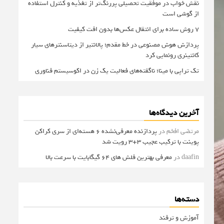
نقش خواب در موفقیت تحصیلی پررنگ‌تر از تغذیه و کنترل استفاده
از گوشی است
۷ روش ساده برای انتقال عکس‌ها بدون افت کیفیت
پردازش هوش مصنوعی در خط مقدم؛ پالانتیر از دیتاسنترهای سیار
کانتینری رونمایی کرد
تک تراپی با مینا؛ ناگفته‌های فعالیت یک زن در اکوسیستم فناوری
آخرین دیدگاه‌ها
مرتضی افخم
در
پردازنده معرفی‌نشده 6 هسته‌ای از سری کراکن
پوینت با ترکیب عجیب 3+3 رویت شد
daafin
در
معرفی بهترین فلش های 64 گیگابایت با سرعت بالا
دسته‌ها
آموزش و ترفند