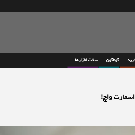
خرید
گوناگون
سخت افزارها
سمارت واچ!