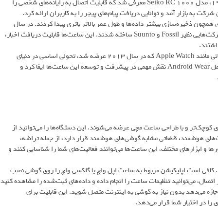
و از طریق یک کیبورد برای تایپ یادداشت‌ها به کار گرفته می‌شد. سال ۱۹۸۴، مدل Seiko RC 1000 معرفی شد که قابلیت اتصال به رایانه‌های شخصی را
ه‌تری همچون ذخیره‌سازی بیشتر داده‌ها و طول عمر بالاتر باتری پیدا کردند. در سال
۲۰۰۴، ساعت‌های هوشمند مبتنی بر فناوری SPOT مایکروسافت توسط شرکت‌هایی نظیر Fossil و Suunto ساخته شدند. این ساعت‌ها قابلیت دریافت اخبار،
اشتند.
اما محبوبیت واقعی ساعت‌های هوشمند در دهه ۲۰۱۰ شروع شد. محصولاتی مانند Apple Watch که در سال ۲۰۱۳ عرضه شد، تحولی اساسی در دنیای
محاسبات موبایلی ایجاد کردند. در سال ۲۰۱۴ نیز گوگل با معرفی سیستم‌عامل Android Wear نقش مهمی در پیشرفت و توسعه این ساعت‌ها ایفا کرد و
کوچک‌تر و با طراحی ساعت مچی عرضه می‌شوند. این دستگاه‌ها را می‌توانید از
های هوشمند، قطعاتی مشابه گوشی‌های هوشمند قرار دارد، از جمله تراشه،
ا و ابزارهای مختلف، این ساعت‌ها می‌توانند فعالیت‌های شما را شناسایی کنند و
د. کافی است اپلیکیشن مربوط به ساعت اپل واچ یا گلکسی واچ را روی گوشی نصب
صال، می‌توانید تنظیمات ساعت را انجام داده و داده‌های ثبت‌شده را مشاهده کنید.
 Wi-Fi مجهز هستند، که به شما اجازه می‌دهد بدون نیاز به گوشی به اینترنت متصل شوید. این قابلیت برای
 را در اختیار شما قرار می‌دهد.