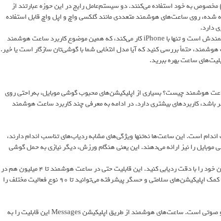
اعت‌های هوشمند، درست مانند گوشی‌ها و تبلت‌ها، از سیستم‌عامل (OS) مخصوص به خود استفاده می‌کنند. دو سیستم‌عامل رایج در این حوزه عبارتند از
Wat که توسط گوگل توسعه داده شده، روی ساعت‌های هوشمند متعددی مانند گلکسی واچ و اپل واچ قابل استفاده
ی دارد.
از سوی دیگر، WatchOS سیستم‌عامل اختصاصی اپل برای ساعت‌های هوشمندش است و تنها با iPhone کار می‌کند، که همین موضوع کاربرد ساعت هوشمند
هوشمند، حتماً بررسی کنید که آیا مدل انتخابی شما با گوشی‌تان سازگار است یا خیر.
بلیت‌های ساعت بهره ببرید.
اعت هوشمند چیست؟ بسیاری از اپلیکیشن‌های محبوب گوشی موبایل، به‌راحتی روی
شد، کاربردهای بیشتری دارد. در ادامه به معرفی چند کاربرد ساعت هوشمند
ندام است. این ساعت‌ها نه‌تنها ویژگی‌های مشابه ردیاب‌های تناسب اندام دارند،
ی موبایل را نیز ارائه می‌دهند. این یعنی هنگام ورزش، دیگر نیازی به حمل گوشی
با استفاده از GPS داخلی در ساعت‌های هوشمند، می‌توانید مسیرهای دویدن خود را با دقت ردیابی کنید. این قابلیت حتی در ساعت هوشمند تا ۴ میلیون هم در
دسترس است. اما امکانات این ساعت‌ها تنها به دویدن محدود نمی‌شود؛ به کمک اپلیکیشن‌های سلامتی و حسگر پیشرفته می‌توانید تا 90 نوع فعالیت مختلف را
یکی دیگر از کاربرد ساعت هوشمند، امکان ارسال و دریافت پیام‌های متنی و صوتی است. ساعت‌های هوشمند از طریق اپلیکیشن Messages این قابلیت را به