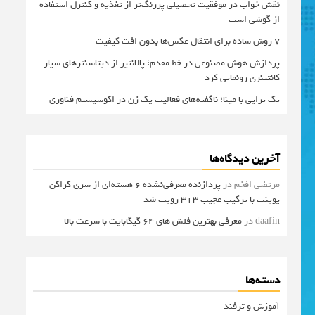
نقش خواب در موفقیت تحصیلی پررنگ‌تر از تغذیه و کنترل استفاده
از گوشی است
۷ روش ساده برای انتقال عکس‌ها بدون افت کیفیت
پردازش هوش مصنوعی در خط مقدم؛ پالانتیر از دیتاسنترهای سیار
کانتینری رونمایی کرد
تک تراپی با مینا؛ ناگفته‌های فعالیت یک زن در اکوسیستم فناوری
آخرین دیدگاه‌ها
مرتضی افخم
در
پردازنده معرفی‌نشده 6 هسته‌ای از سری کراکن
پوینت با ترکیب عجیب 3+3 رویت شد
daafin
در
معرفی بهترین فلش های 64 گیگابایت با سرعت بالا
دسته‌ها
آموزش و ترفند