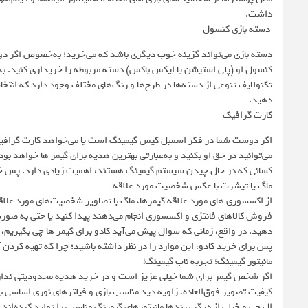
داشت.
دسته بازی کنسول
دسته بازی می‌تواند گزینه خوب دیگری باشد که می‌خرید؛ به‌خصوص اگر دو
کنسول او (پلی استیشن یا ایکس باکس) دسته مربوطه را خریداری کنید. بدین 
تکنولایف تنوعی از دسته‌ها در طرح‌ها و رنگ‌های مختلف وجود دارد که انتخاب
دهید.
کارت گرافیک
اگر دوست شما در فکر اسمبل کیس گیمینگ است یا می‌خواهد کارت گرافیک 
می‌توانید در حق او بکنید و به‌عبارتی بهترین هدیه برای گیمر ها خواهد بو
کسانی که در حال چیدن سیستم گیمینگ هستند، اهمیت زیادی دارد. پس خری
ماگ یا تیشرت با عکس شخصیت‌ مورد علاقه
از اکسسوری های مورد علاقه گیمرها، ماگ با تصاویر شخصیت‌های مورد علاقه 
فروش کالاهای فانتزی و اکسسوری انجام می‌دهند پیدا کنید یا حتی به ص
دهید. در واقع، زمانی که سوال پیش می‌آید کادو برای گیمر ها چی بگیری
پس برای خرید کادو، این موارد را در نظر داشته باشید؛ چرا که تهیه کردن 
مانیتور گیمینگ؛ تجربه ناب گیمینگ!
اگر شخص گیمر برای شما خیلی عزیز است و در خرید هدیه محدودیتی ندارید،
کیفیت تصویر فوق‌العاده، زاویه دید مناسب بازی و فیلترهای نوری اساسی 
ال جی و خیلی از دیگر برندها مانیتورهای گیمینگ مناسبی را تولید کرده‌اند ک