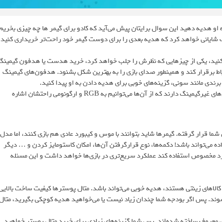
 او هدیه دهید این سوال برایتان پیش می‌آید که کادو برای گیمر ها چه چیزی بخریم
مک شایانی خواهد کرد که هدیه بعدی را برای دوست گیمر خود راحت‌تر خریداری کنید.
کنید، یکی از چیزهایی که نظرش را جلب خواهد کرد، خرید هدست یا هدفون گیمینگ
باط برقرار کند و همینطور صدای بازی را به بهترین شکل بشنود. هدفون‌های گیمینگ
برندی مانند سونی، گزینه‌های خوبی برای هدیه دادن به او پیدا کنید.
هدفون ها و هدست های گیمینگ ظاهر جذاب و متفاوت‌تری نسبت به مدل‌های غیرگیمینگ دارند که از آن‌ها می‌توانیم به RGB و ارگونومی راحتشان اشاره
ا قرار گرفته. گیمرها شاید بتوانند با موس و کیبورد عادی هم بازی کنند، اما مدل
ده می‌تواند باشد! دکمه‌ها، نوع قرارگرفتن آن‌ها، امکان کاستومایز کردن و … دیگر
ورد مخصوص استفاده کند عملکرد سریع‌تری در بازی‌ها خواهد داشت و این مسئله
 کالاهای زینتی هستند، هدیه خوبی می‌تواند باشد. متال پوسترها کیفیت ساخت بالایی
ه شوند. پس اگر بودجه شما چندان زیاد نیست یا می‌خواهید هدیه کوچکی بگیرید، متال
ای معروف ساخته شده‌اند. پس شما گزینه‌های زیادی برای خرید متال پوستر خواهید