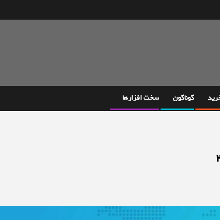
خرید
گوناگون
سخت افزارها