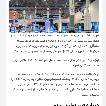
این موشک توانایی حمل 27 تُن بار به سمت ماه را دارد و قرار است دو
مأموریت سرنشین‌دار چین به ماه را انجام دهد. یکی از مأموریت‌ها
«
منگژو
» نام دارد که طی آن فضانوردان به مدار می‌رسند و مأموریت
دیگر با نام «
لانیو
» برای انتقال فروگر به مدار برنامه‌ریزی شده است.
این دو فضاپیما در مدار ماه به هم متصل خواهند شد تا فضانوردان به
سطح ماه منتقل شوند.
چین علاوه‌بر فرود نخستین فضانوردان خود، قصد دارد به همراه
روسیه تا سال 2035
ایستگاه تحقیقاتی بین‌المللی
موسوم به
ILRS
را
در قطب جنوب ماه بسازد. همچنین نسخه قابل استفاده مجدد این
موشک به نام
لانگ مارچ 10A
برای مأموریت‌های مدار زمین در دست
توسعه است.
درباره تیم تولید محتوا