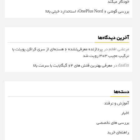
خودکار میکند
بررسی گوشی OnePlus Nord 6؛ استاندارد خیلی بالا!
آخرین دیدگاه‌ها
مرتضی افخم
در
پردازنده معرفی‌نشده 6 هسته‌ای از سری کراکن پوینت با
ترکیب عجیب 3+3 رویت شد
daafin
در
معرفی بهترین فلش های 64 گیگابایت با سرعت بالا
دسته‌ها
آموزش و ترفند
اخبار
بررسی های تخصصی
راهنمای خرید