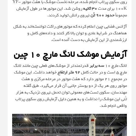
روی سکوی پرتاب انجام شده، مرحله نخست موشک با هفت موتور YF-
100K برای مدت
30 ثانیه
روشن شد. این موتور‌ها در طول آزمایش
مجموعاً
حدود 900 تُن
نیروی رانش تولید کردند.
آژانس فضایی چین اعلام کرده که موتورهای راکت توانسته‌اند به شکل
هماهنگ در شرایط عادی و توان بالا کار کنند و داده‌های کامل و
ارزشمندی از این آزمایش به دست آمده است.
آزمایش موشک لانگ مارچ 10 چین
لانگ مارچ 10
سه برابر
قدرتمندتر از موشک‌های فعلی چین مانند لانگ
مارچ 5 است و در حالت کامل
92 متر ارتفاع
خواهد داشت. این موشک
در مجموع 21 موتور دارد که هفت موتور در مرحله مرکزی و هفت
موتور روی هر یک از دو بوستر جانبی آن قرار می‌گیرد. طبق گفته
مهندسان، سکوی تست‌های معمولی توان تحمل نیروی نزدیک به هزار
تُنی این موشک را نداشت و به همین دلیل آزمایش روی سکوی پرتاب
واقعی انجام شد.