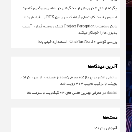
چگونه از داغ شدن بیش از حد گوشی در ماشین جلوگیری کنیم؟
ایسوس قیمت کارت‌های گرافیک سری RTX 50 را افزایش داد
مایکروسافت با Project Perception کشف و وصله گذاری آسیب
پذیری ها را خودکار میکند
بررسی گوشی OnePlus Nord 6؛ استاندارد خیلی بالا!
آخرین دیدگاه‌ها
مرتضی افخم
در
پردازنده معرفی‌نشده 6 هسته‌ای از سری کراکن
پوینت با ترکیب عجیب 3+3 رویت شد
daafin
در
معرفی بهترین فلش های 64 گیگابایت با سرعت بالا
دسته‌ها
آموزش و ترفند