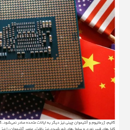
گالیم، ژرمانیوم و آنتیموان چینی نیز دیگر به ایالات متحده صادر نمی‌شود. گ
کابل‌های فیبر نوری و سلول‌های خورشیدی نیز یافت. عنصر آنتیموان را نی