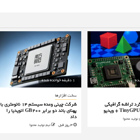
1 دقیقه خوانده شده
سخت افزارها
رد تراشه گرافیکی
شرکت چینی وعده سیستم ۱۴ نانومتری با
پهنای باند دو برابر GB200 انویدیا را
داد
 تولید محتوا
3 روز قبل
تیم تولید محتوا