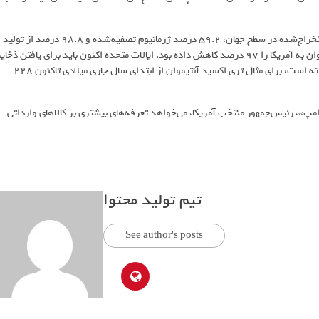
این ممنوعیت‌های صادراتی بسیار مهم‌اند؛ زیرا چین 48 درصد آنتیموان استخراج‌شده در سطح جهان، 59.2 درصد ژرمانیوم تصفیه‌شده و 98.8 درصد از تولید
گالیم تصفیه‌شده را در اختیار دارد. البته پیش‌ازاین نیز چین صادرات آنتیموان به آمریکا را 97 درصد کاهش داده بود. ایالات متحده اکنون باید برای یافتن ذخا
جدید این مواد بیشتر تلاش کند؛ زیرا این ممنوعیت بر قیمت‌ها تأثیر گذاشته است، برای مثال تری اکسید آنتیموان از ابتدای سال جاری میلادی تاکنون 228
مپ»، رئیس‌جمهور منتخب آمریکا، می‌خواهد تعرفه‌های بیشتری بر کالاهای وارداتی
تیم تولید محتوا
See author's posts