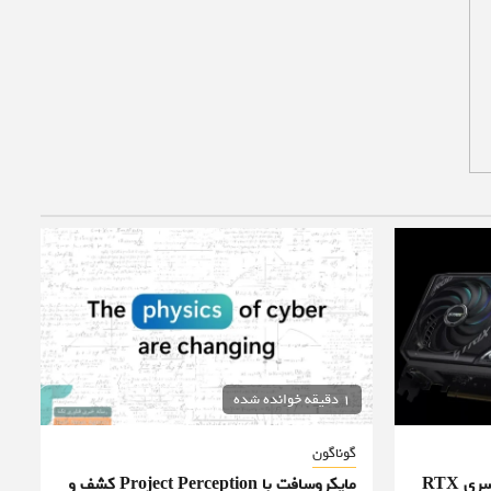
1 دقیقه خوانده شده
گوناگون
ایسوس قیمت کارت‌های گرافیک سری RTX
مایکروسافت با Project Perception کشف و