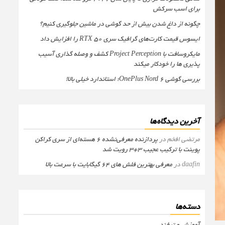
برای اسب سرکش
چگونه از داغ شدن بیش از حد گوشی در ماشین جلوگیری کنیم؟
ایسوس قیمت کارت‌های گرافیک سری RTX 50 را افزایش داد
مایکروسافت با Project Perception کشف و وصله گذاری آسیب
پذیری ها را خودکار میکند
بررسی گوشی OnePlus Nord 6؛ استاندارد خیلی بالا!
آخرین دیدگاه‌ها
مرتضی افخم
در
پردازنده معرفی‌نشده 6 هسته‌ای از سری کراکن
پوینت با ترکیب عجیب 3+3 رویت شد
daafin
در
معرفی بهترین فلش های 64 گیگابایت با سرعت بالا
دسته‌ها
آموزش و ترفند