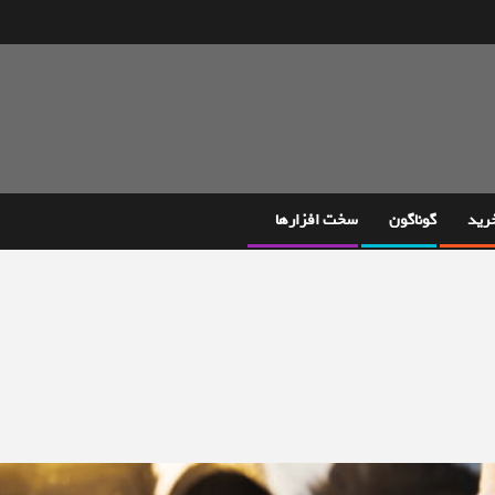
خرید
گوناگون
سخت افزارها