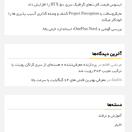
ایسوس قیمت کارت‌های گرافیک سری RTX 50 را افزایش داد
مایکروسافت با Project Perception کشف و وصله گذاری آسیب پذیری ها را
خودکار میکند
بررسی گوشی OnePlus Nord 6؛ استاندارد خیلی بالا!
آخرین دیدگاه‌ها
مرتضی افخم
در
پردازنده معرفی‌نشده 6 هسته‌ای از سری کراکن پوینت با
ترکیب عجیب 3+3 رویت شد
daafin
در
معرفی بهترین فلش های 64 گیگابایت با سرعت بالا
دسته‌ها
آموزش و ترفند
اخبار