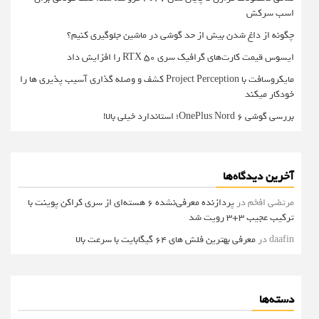
اسب سرکش
چگونه از داغ شدن بیش از حد گوشی در ماشین جلوگیری کنیم؟
ایسوس قیمت کارت‌های گرافیک سری RTX 50 را افزایش داد
مایکروسافت با Project Perception کشف و وصله گذاری آسیب پذیری ها را
خودکار میکند
بررسی گوشی OnePlus Nord 6؛ استاندارد خیلی بالا!
آخرین دیدگاه‌ها
مرتضی افخم
در
پردازنده معرفی‌نشده 6 هسته‌ای از سری کراکن پوینت با
ترکیب عجیب 3+3 رویت شد
daafin
در
معرفی بهترین فلش های 64 گیگابایت با سرعت بالا
دسته‌ها