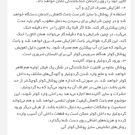
تاثیر خود را روی راندمان خنک‌کنندگی نشان خواهد داد.
2- افزایش مصرف انرژی و آب
استفاده از پوشال با سایز نادرست باعث کاهش راندمان دستگاه خواهد
شد و در چنین شرایطی برای رسیدن به دمای مطلوب، کولر باید مدت
زمان بیشتری کار کند. مثلا اگر قبلا یک اتاق را در 30 دقیقه خنک
می‌کرد، در چنین شرایطی با 45 دقیقه کار می‌تواند همان اتاق را خنک
کند. این کارکرد طولانی‌تر باعث افزایش مصرف برق خواهد شد و باعث
می‌شود که میزان آب بیشتری هم مصرف شود. به همین دلیل تعویض
پوشال کولر هنگام سرویس کولر آبی برای تابستان ضروری است.
3- ورود گردوغبار و مواد آلاینده
پوشال علاوه بر قابلیت خنک‌کنندگی در نقش یک فیلتر اولیه هم ظاهر
خواهد شد و مانع وارد شدن گردوغبار و آلودگی‌های مختلف به داخل
کولر خواهد شد. در صورتی که اندازه های پوشال کولر کوچک‌تر از حد
عادی باشد، درزهایی در اطراف آن به وجود می‌آید که به گردوغبار،
حشرات و سایر آلاینده‌ها اجازه می‌دهد به راحتی وارد کولر شوند. این
موضوع هم باعث کاهش کیفیت هوای تنفسی خواهد شد و هم می‌تواند
حساسیت و مشکلات تنفسی به دنبال داشته باشد. از طرفی دیگر ورود
گردوغبار به داخل کولر ممکن است به قطعات داخلی آن آسیب وارده
کرده و هزینه‌های اضافی روی دست شما بگذارد.
روش‌های تشخیص سایز پوشال کولر آبی