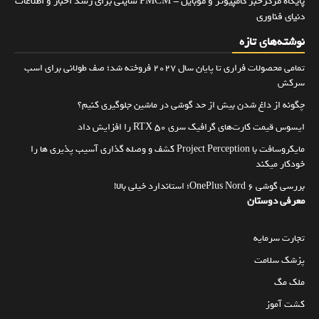
پایگاه مرکزخبر کامپیوتر و موبایل - PMCM سایتی برای رسد اخبار و اطلاعات
دنیای فناوری
نوشته‌های تازه
تمامی محصولات فراری تا پایان سال ۲۰۲۷ فروخته شد؛ صف طولانی برای اسب
سرکش
چگونه از داغ شدن بیش از حد گوشی در ماشین جلوگیری کنیم؟
ایسوس قیمت کارت‌های گرافیک سری RTX 50 را افزایش داد
مایکروسافت با Project Perception کشف و وصله گذاری آسیب پذیری ها را
خودکار میکند
بررسی گوشی OnePlus Nord 6؛ استاندارد خیلی بالا!
معرفی دوستان
تجارت سرمایه
پزشک سلامت
ملک مگ
کشت آموز