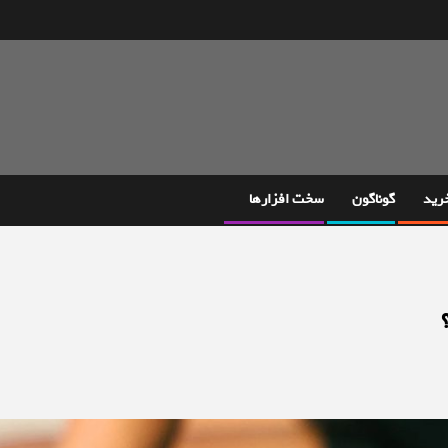
خرید
گوناگون
سخت افزارها