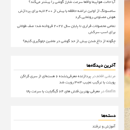
آیا حالت هواپیما واقعا سرعت شارژ گوشی را بیشتر می‌کند؟
سامسونگ از اولین تراشه حافظه با بیش از ۴۰۰ لایه برای پردازش
هوش مصنوعی رونمایی کرد
تمامی محصولات فراری تا پایان سال ۲۰۲۷ فروخته شد؛ صف طولانی
برای اسب سرکش
چگونه از داغ شدن بیش از حد گوشی در ماشین جلوگیری کنیم؟
آخرین دیدگاه‌ها
مرتضی افخم
در
پردازنده معرفی‌نشده 6 هسته‌ای از سری کراکن
پوینت با ترکیب عجیب 3+3 رویت شد
daafin
در
معرفی بهترین فلش های 64 گیگابایت با سرعت بالا
دسته‌ها
آموزش و ترفند