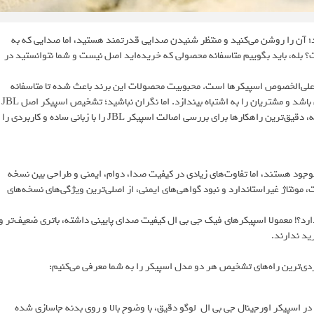
 قیمت کمی مناسب‌تر خریده‌اید؛ آن را روشن می‌کنید و منتظر شنیدن صدایی قدرتمند هستید، اما صدایی که به
 بله، باید بگوییم متاسفانه محصولی که خریده‌اید اصل نیست و شما نتوانستید در
وتی، علی‌الخصوص اسپیکرها است. محبوبیت محصولات این برند باعث شده تا متاسفانه
محصولات تقلبی با ظاهری فریبنده اما کیفیتی بسیار پایین‌تر، در بازار فراوان باشد و مشتریان را به اشتباه بیندازد. اما نگران نباشید؛ تشخیص اسپیکر اصل JBL
از نسخه‌های تقلبی، با دانستن چند نکته ساده، کار سختی نیست. در این مقاله، دقیق‌ترین راهکارها برای بررسی اصالت اسپیکر JBL را با زبانی ساده و کاربردی را
 موجود هستند، اما تفاوت‌های زیادی در کیفیت صدا، دوام، ایمنی و طراحی بین نسخه
، مونتاژ غیراستاندارد و نبود گواهی‌های ایمنی، از اصلی‌ترین ویژگی‌های نسخه‌های
رد؟! معمولا اسپیکرهای فیک جی بی ال کیفیت صدای پایینی داشته، باتری ضعیف‌تر و
ید ندارند.
صل و تقلبی، لوگوی برند است. در اسپیکر اورجینال جی بی ال لوگو دقیق، با وضوح بالا و روی بدنه جاسازی شده