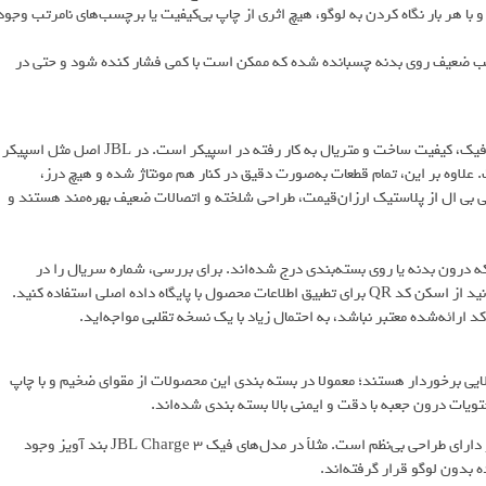
ا هر بار نگاه کردن به لوگو، هیچ اثری از چاپ بی‌کیفیت یا برچسب‌های نامرتب وجود
چسب ضعیف روی بدنه چسبانده شده که ممکن است با کمی فشار کنده شود و حتی در
یکی از مهم‌ترین نشانه‌ها و سریع‌ترین روش تشخیص محصول اورجینال از فیک، کیفیت ساخت و متریال به کار رفته در اسپیکر است. در JBL اصل مثل اسپیکر
ست. علاوه بر این، تمام قطعات به‌صورت دقیق در کنار هم مونتاژ شده‌ و هیچ درز،
ی بی ال از پلاستیک ارزان‌قیمت، طراحی شلخته و اتصالات ضعیف بهره‌مند هستند و
صل JBL دارای شماره سریال اختصاصی و کد QR هستند که درون بدنه یا روی بسته‌بندی درج شده‌اند. برای بررسی، شماره سریال را در
وب‌سایت رسمی JBL یا از طریق تماس با پشتیبانی بررسی کنید. شما می‌توانید از اسکن کد QR برای تطبیق اطلاعات محصول با پایگاه داده اصلی استفاده کنید.
اورجینال، بسته‌بندی محصولات اصل JBL از کیفیت بالایی برخوردار هستند؛ معمولا در بسته بندی این محصولات از مقوای ضخیم و با چاپ
ویات درون جعبه با دقت و ایمنی بالا بسته بندی شده‌اند.
در محصولات تقلبی هم بسته‌بندی معمولا با مقوای نازک، با چاپ رنگ‌پریده و دارای طراحی بی‌نظم است. مثلاً در مدل‌های فیک JBL Charge 3 بند آویز وجود
 بدون لوگو قرار گرفته‌اند.