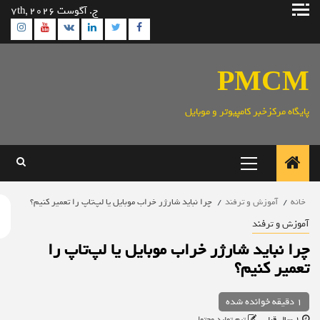
ش
ج. آگوست 7th, 2026
gram
Youtube
Linkedin
Twitter
VK
Facebook
وا
PMC
ایگاه مرکزخبر کامپیوتر و موبایل
منوی
اصلی
خانه
آموزش و ترفند
چرا نباید شارژر خراب موبایل یا لپ‌تاپ را تعمیر کنیم؟
موزش و ترفند
را نباید شارژر خراب موبایل یا لپ‌تاپ را
عمیر کنیم؟
1 دقیقه خوانده شده
1 سال قبل
تیم تولید محتوا