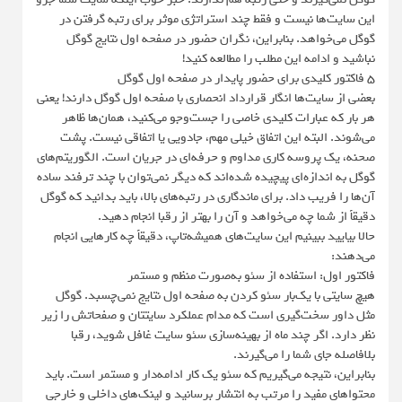
این سایت‌ها نیست و فقط چند استراتژی موثر برای رتبه گرفتن در
گوگل می‌خواهد. بنابراین، نگران حضور در صفحه اول نتایج گوگل
نباشید و ادامه این مطلب را مطالعه کنید!
۵ فاکتور کلیدی برای حضور پایدار در صفحه اول گوگل
بعضی از سایت‌ها انگار قرارداد انحصاری با صفحه اول گوگل دارند! یعنی
هر بار که عبارات کلیدی خاصی را جست‌وجو می‌کنید، همان‌ها ظاهر
می‌شوند. البته این اتفاق خیلی مهم، جادویی یا اتفاقی نیست. پشت
صحنه، یک پروسه کاری مداوم و حرفه‌ای در جریان است. الگوریتم‌های
گوگل به اندازه‌ای پیچیده شده‌اند که دیگر نمی‌توان با چند ترفند ساده
آن‌ها را فریب داد. برای ماندگاری در رتبه‌های بالا، باید بدانید که گوگل
دقیقاً از شما چه می‌خواهد و آن را بهتر از رقبا انجام دهید.
حالا بیایید ببینیم این سایت‌های همیشه‌تاپ، دقیقاً چه کارهایی انجام
می‌دهند:
فاکتور اول: استفاده از سئو به‌صورت منظم و مستمر
هیچ سایتی با یک‌بار سئو کردن به صفحه اول نتایج نمی‌چسبد. گوگل
مثل داور سخت‌گیری است که مدام عملکرد سایتتان و صفحاتش را زیر
نظر دارد. اگر چند ماه از بهینه‌سازی سئو سایت غافل شوید، رقبا
بلافاصله جای شما را می‌گیرند.
بنابراین، نتیجه می‌گیریم که سئو یک کار ادامه‌دار و مستمر است. باید
محتواهای مفید را مرتب به انتشار برسانید و لینک‌های داخلی و خارجی