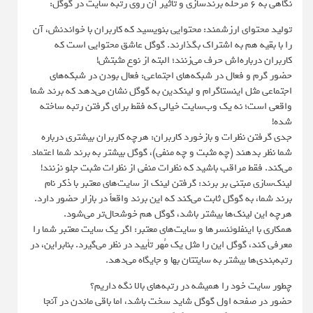
نگاهی به ۶ مرحله برندسازی و تأثیر آن روی رتبه سایت در گوگل:
تولید محتوای ارزشمند: محتوایی بنویسید که کاربران با خواندنش، آن
را با بقیه هم به اشتراک بگذارند. گوگل عاشق محتوایی است که
کاربران درباره‌اش حرف می‌زنند؛ البته از نوع مثبتش!
حضور گرم و فعال در شبکه‌های اجتماعی: فعال بودن در شبکه‌های
اجتماعی مثل اینستاگرام و لینکدین به گوگل نشان می‌دهد که برند شما
واقعی است؛ نه یک وب‌سایت خیالی که فقط برای گرفتن رتبه ساخته
شده!
جدی گرفتن نظرات و بازخورد کاربران: هرچه کاربران بیشتری درباره
شما نظر بدهند (چه مثبت و چه منفی)، گوگل بیشتر به برند شما اعتماد
می‌کند. فقط مراقب باشید که نظرات منفی از نظرات مثبت جلو نزنند!
لینک‌سازی مبتنی بر برند: گرفتن لینک از سایت‌های معتبر با ذکر نام
برند شما، به گوگل ثابت می‌کند که این برند واقعاً در بازار حضور دارد.
هرچه این لینک‌ها بیشتر باشد، گوگل هم خوشحال‌تر می‌شود.
همکاری با اینفلوئنسرها و سایت‌های معتبر: اگر یک سایت معتبر شما را
معرفی کند، گوگل این را مثل یک مُهر تأیید در نظر می‌گیرد. بنابراین، در
رتبه‌بندی‌ها بیشتر به سایتتان بها و جایگاه می‌دهد.
چطور سایت خود را همیشه در رتبه‌های بالا نگه داریم؟
حضور در صفحه اول گوگل شاید سخت باشد، اما باقی ماندن در آنجا