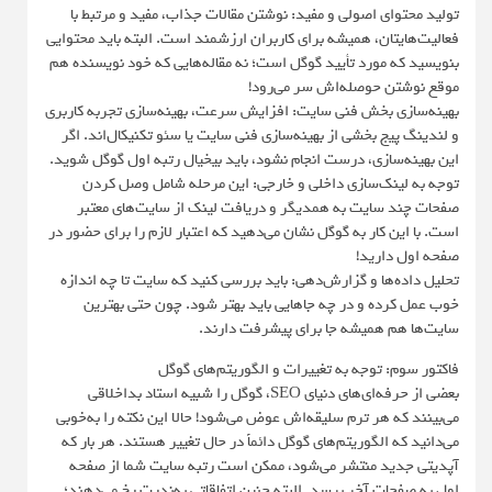
تولید محتوای اصولی و مفید: نوشتن مقالات جذاب، مفید و مرتبط با
فعالیت‌هایتان، همیشه برای کاربران ارزشمند است. البته باید محتوایی
بنویسید که مورد تأیید گوگل است؛ نه مقاله‌هایی که خود نویسنده هم
موقع نوشتن حوصله‌اش سر می‌رود!
بهینه‌سازی بخش فنی سایت: افزایش سرعت، بهینه‌سازی تجربه کاربری
و لندینگ پیج بخشی از بهینه‌سازی فنی سایت یا سئو تکنیکال‌اند. اگر
این بهینه‌سازی، درست انجام نشود، باید بیخیال رتبه اول گوگل شوید.
توجه به لینک‌سازی داخلی و خارجی: این مرحله شامل وصل کردن
صفحات چند سایت به همدیگر و دریافت لینک از سایت‌های معتبر
است. با این کار به گوگل نشان می‌دهید که اعتبار لازم را برای حضور در
صفحه اول دارید!
تحلیل داده‌ها و گزارش‌دهی: باید بررسی کنید که سایت تا چه اندازه
خوب عمل کرده و در چه جاهایی باید بهتر شود. چون حتی بهترین
سایت‌ها هم همیشه جا برای پیشرفت دارند.
فاکتور سوم: توجه به تغییرات و الگوریتم‌های گوگل
بعضی از حرفه‌ای‌های دنیای SEO، گوگل را شبیه استاد بداخلاقی
می‌بینند که هر ترم سلیقه‌اش عوض می‌شود! حالا این نکته را به‌خوبی
می‌دانید که الگوریتم‌های گوگل دائماً در حال تغییر هستند. هر بار که
آپدیتی جدید منتشر می‌شود، ممکن است رتبه سایت شما از صفحه
اول به صفحات آخر برسد. البته چنین اتفاقاتی به‌ندرت رخ می‌دهند؛