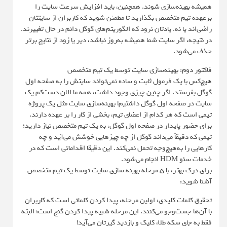
همیشه بهینه‌سازی شوند. همچنین، باید افزایش سرعت سایت را
برعهده تیم متخصص بگذارید تا مطمئن شوید که کاربران از سایتتان
راضی‌اند یا نه. یادتان نرود که الگوریتم‌های گوگل دائم در حال تغییرند.
در نتیجه، اگر سایت شما همیشه به‌روز نباشد، دیر یا زود از نتایج برتر
حذف می‌شود.
فاکتور دوم: بهینه‌سازی سایت توسط یک تیم متخصص
هیچ‌کس با یک فرمول ثابت و ساده نمی‌تواند سایتش را به صفحه اول
گوگل بفرستد. اگر چنین چیزی وجود داشت، همه ما الان دست‌کم یک
سایت در صفحه اول گوگل داشتیم! بهینه‌سازی سایت مثل یک پروژه
تیمی است که هر کدام از اعضای تیم، بخشی از کار را بر عهده دارند.
برای حضور پایدار در صفحه اول گوگل، به یک تیم متخصص نیاز دارید؛
تیمی که دقیقاً می‌داند گوگل از چه چیزهایی خوشش می‌آید و چه
کارهایی را به‌هیچ‌وجه تحمل نمی‌کند. این دقیقا اقداماتی است که در
خدمات سئو HDM انجام می‌شود.
برای درک بهتر، با ۵ مرحله بهینه سازی سایت توسط یک تیم متخصص
آشنا شوید:
تحقیق کلمات کلیدی: اولین مرحله، پیدا کردن کلماتی است که کاربران
با آن‌ها جست‌وجو می‌کنند. این مرحله شبیه پیدا کردن گنج است؛ البته
فقط به جای سکه طلا، کلیک و بازدید گیرتان می‌آید!