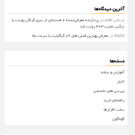
آخرین دیدگاه‌ها
مرتضی افخم
در
پردازنده معرفی‌نشده 6 هسته‌ای از سری کراکن پوینت با
ترکیب عجیب 3+3 رویت شد
daafin
در
معرفی بهترین فلش های 64 گیگابایت با سرعت بالا
دسته‌ها
آموزش و ترفند
اخبار
بررسی های تخصصی
راهنمای خرید
سخت افزارها
گوناگون