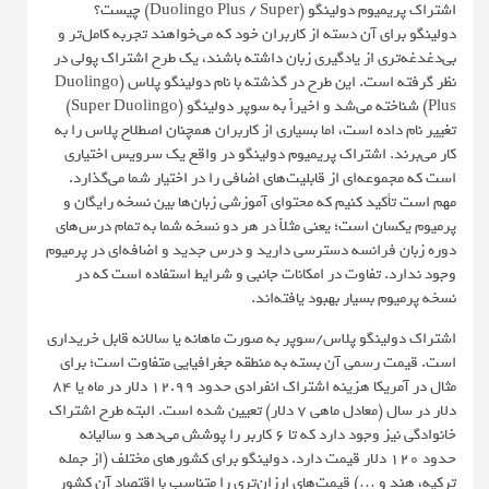
اشتراک پریمیوم دولینگو (Duolingo Plus / Super) چیست؟
دولینگو برای آن دسته از کاربران خود که می‌خواهند تجربه کامل‌تر و
بی‌دغدغه‌تری از یادگیری زبان داشته باشند، یک طرح اشتراک پولی در
نظر گرفته است. این طرح در گذشته با نام دولینگو پلاس (Duolingo
Plus) شناخته می‌شد و اخیراً به سوپر دولینگو (Super Duolingo)
تغییر نام داده است، اما بسیاری از کاربران همچنان اصطلاح پلاس را به
کار می‌برند. اشتراک پریمیوم دولینگو در واقع یک سرویس اختیاری
است که مجموعه‌ای از قابلیت‌های اضافی را در اختیار شما می‌گذارد.
مهم است تأکید کنیم که محتوای آموزشی زبان‌ها بین نسخه رایگان و
پرمیوم یکسان است؛ یعنی مثلاً در هر دو نسخه شما به تمام درس‌های
دوره زبان فرانسه دسترسی دارید و درس جدید و اضافه‌ای در پرمیوم
وجود ندارد. تفاوت در امکانات جانبی و شرایط استفاده است که در
نسخه پرمیوم بسیار بهبود یافته‌اند.
اشتراک دولینگو پلاس/سوپر به صورت ماهانه یا سالانه قابل خریداری
است. قیمت رسمی آن بسته به منطقه جغرافیایی متفاوت است؛ برای
مثال در آمریکا هزینه اشتراک انفرادی حدود ۱۲.۹۹ دلار در ماه یا ۸۴
دلار در سال (معادل ماهی ۷ دلار) تعیین شده است. البته طرح اشتراک
خانوادگی نیز وجود دارد که تا ۶ کاربر را پوشش می‌دهد و سالیانه
حدود ۱۲۰ دلار قیمت دارد. دولینگو برای کشورهای مختلف (از جمله
ترکیه، هند و …) قیمت‌های ارزان‌تری را متناسب با اقتصاد آن کشور