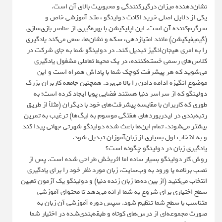
نشان‌دهنده میزان درگیرکنندگی و محبوبیت بالای آن است.
یکی از دلایل اصلی خرید اکانت دولینگو ، متد آموزشی خاص و
سرگرم‌کننده آن است. این اپلیکیشن با بهره‌گیری از عناصر بازی‌سازی
(گیمیفیکیشن) مانند امتیازدهی، سکه و نشان‌ها، سعی می‌کند یادگیری
را به امری هیجان‌انگیز تبدیل کند. در دولینگو شما به جای شرکت در
کلاس‌های رسمی خسته‌کننده، در یک محیط تعاملی مشغول یادگیری
می‌شوید که هر پیشرفت کوچک شما با پاداش همراه است و این
موضوع انگیزه ادامه دادن را بالا می‌برد. همچنین جامعه کاربران بزرگ
دولینگو که از سراسر دنیا هستند فضایی پویا ایجاد کرده است؛ به
طوری که کاربران با مقایسه پیشرفت‌های خود با دیگران (مثلاً از طریق
رتبه‌بندی در لیدربوردهای هفتگی موسوم به لیگ‌ها) ترغیب به تمرین
بیشتر می‌شوند. تمام این‌ها باعث شده دولینگو شهرتی جهانی پیدا کند
و به انتخاب اول بسیاری از زبان‌آموزان تبدیل شود.
یادگیری زبان در دولینگو چگونه است؟
روش کار دولینگو بسیار ساده اما اثربخش طراحی شده است. پس از
نصب برنامه یا ورود به وب‌سایت، زبان مورد نظر خود را برای یادگیری
انتخاب می‌کنید (از بین ده‌ها زبان زنده دنیا) و دولینگو یک آزمون تعیین
سطح اختیاری برای شروع به شما ارائه می‌دهد تا محتوای آموزشی
متناسب با سطح شما تنظیم شود. سپس دوره آموزشی آن زبان به
صورت مجموعه‌ای از درس‌های کوتاه و طبقه‌بندی‌شده در اختیار شما