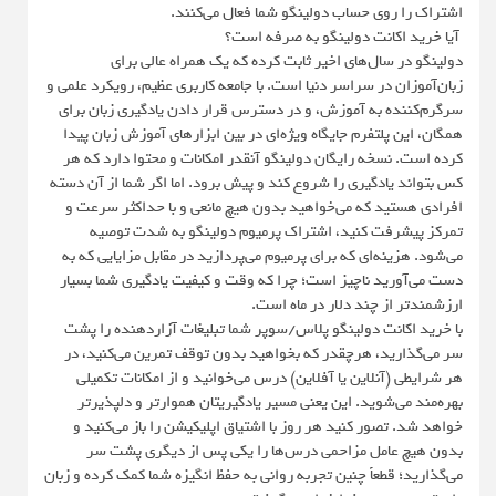
اشتراک را روی حساب دولینگو شما فعال می‌کنند.
آیا خرید اکانت دولینگو به صرفه است؟
دولینگو در سال‌های اخیر ثابت کرده که یک همراه عالی برای
زبان‌آموزان در سراسر دنیا است. با جامعه کاربری عظیم، رویکرد علمی و
سرگرم‌کننده به آموزش، و در دسترس قرار دادن یادگیری زبان برای
همگان، این پلتفرم جایگاه ویژه‌ای در بین ابزارهای آموزش زبان پیدا
کرده است. نسخه رایگان دولینگو آنقدر امکانات و محتوا دارد که هر
کس بتواند یادگیری را شروع کند و پیش برود. اما اگر شما از آن دسته
افرادی هستید که می‌خواهید بدون هیچ مانعی و با حداکثر سرعت و
تمرکز پیشرفت کنید، اشتراک پرمیوم دولینگو به شدت توصیه
می‌شود. هزینه‌ای که برای پرمیوم می‌پردازید در مقابل مزایایی که به
دست می‌آورید ناچیز است؛ چرا که وقت و کیفیت یادگیری شما بسیار
ارزشمندتر از چند دلار در ماه است.
با خرید اکانت دولینگو پلاس/سوپر شما تبلیغات آزاردهنده را پشت
سر می‌گذارید، هرچقدر که بخواهید بدون توقف تمرین می‌کنید، در
هر شرایطی (آنلاین یا آفلاین) درس می‌خوانید و از امکانات تکمیلی
بهره‌مند می‌شوید. این یعنی مسیر یادگیریتان هموارتر و دلپذیرتر
خواهد شد. تصور کنید هر روز با اشتیاق اپلیکیشن را باز می‌کنید و
بدون هیچ عامل مزاحمی درس‌ها را یکی پس از دیگری پشت سر
می‌گذارید؛ قطعاً چنین تجربه روانی به حفظ انگیزه شما کمک کرده و زبان