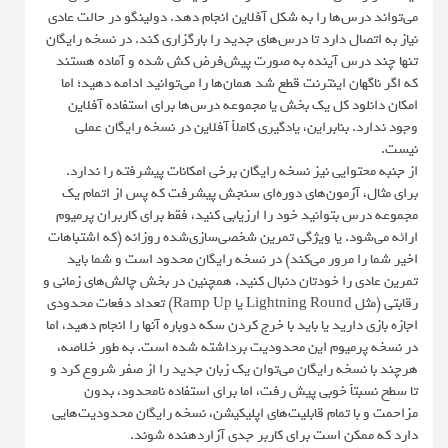
می‌تواند درس‌ها را به شکل آفلاین انجام دهد. دولینگو در حالت عادی
نیاز به اتصال دارد تا درس‌های جدید را بارگزاری کند. در نسخه رایگان
تنها چند درس آینده به صورت پیش‌فرض کش شده و آماده هستند
که اگر ناگهان اینترنت قطع شد همان‌ها را می‌توانید ادامه دهید؛ اما
امکان دانلود کل یک بخش یا مجموعه درس‌ها برای استفاده آفلاین
وجود ندارد. بنابراین، یادگیری کاملاً آفلاین در نسخه رایگان عملی
نیست.
از جنبه محتوایی نیز نسخه رایگان برخی امکانات پیشرفته را ندارد.
برای مثال، آزمون‌های دوره‌ای سنجش پیشرفت که پس از اتمام یک
مجموعه درس بتوانید خود را ارزیابی کنید، فقط برای کاربران پرمیوم
ارائه می‌شود. یا ویژگی تمرین شخصی‌سازی‌شده روزانه (که اشتباهات
اخیر شما را مرور می‌کند) در نسخه رایگان محدود است و شما باید
تمرین عادی را خودتان دنبال کنید. همچنین در بخش چالش‌های زمانی و
رقابتی (مثل Lightning Round یا Ramp Up) تعداد دفعات محدودی
اجازه بازی دارید یا باید با خرج کردن سکه دوباره آنها را انجام دهید، اما
در نسخه پرمیوم این محدودیت برداشته شده است. به طور خلاصه،
هرچند با نسخه رایگان می‌توان یک زبان جدید را از صفر شروع کرد و
تا سطح نسبتاً خوبی پیش رفت، اما برای استفاده نامحدود، بدون
مزاحمت و با تمام قابلیت‌های اپلیکیشن، نسخه رایگان محدودیت‌هایی
دارد که ممکن است برای کاربر جدی آزاردهنده شوند.