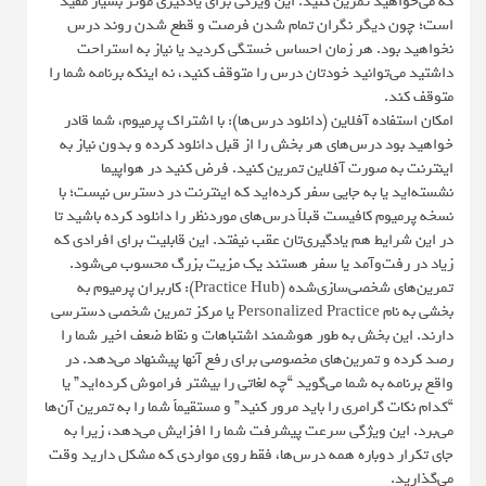
که می‌خواهید تمرین کنید. این ویژگی برای یادگیری موثر بسیار مفید
است؛ چون دیگر نگران تمام شدن فرصت و قطع شدن روند درس
نخواهید بود. هر زمان احساس خستگی کردید یا نیاز به استراحت
داشتید می‌توانید خودتان درس را متوقف کنید، نه اینکه برنامه شما را
متوقف کند.
امکان استفاده آفلاین (دانلود درس‌ها): با اشتراک پرمیوم، شما قادر
خواهید بود درس‌های هر بخش را از قبل دانلود کرده و بدون نیاز به
اینترنت به صورت آفلاین تمرین کنید. فرض کنید در هواپیما
نشسته‌اید یا به جایی سفر کرده‌اید که اینترنت در دسترس نیست؛ با
نسخه پرمیوم کافیست قبلاً درس‌های موردنظر را دانلود کرده باشید تا
در این شرایط هم یادگیری‌تان عقب نیفتد. این قابلیت برای افرادی که
زیاد در رفت‌وآمد یا سفر هستند یک مزیت بزرگ محسوب می‌شود.
تمرین‌های شخصی‌سازی‌شده (Practice Hub): کاربران پرمیوم به
بخشی به نام Personalized Practice یا مرکز تمرین شخصی دسترسی
دارند. این بخش به طور هوشمند اشتباهات و نقاط ضعف اخیر شما را
رصد کرده و تمرین‌های مخصوصی برای رفع آنها پیشنهاد می‌دهد. در
واقع برنامه به شما می‌گوید “چه لغاتی را بیشتر فراموش کرده‌اید” یا
“کدام نکات گرامری را باید مرور کنید” و مستقیماً شما را به تمرین آن‌ها
می‌برد. این ویژگی سرعت پیشرفت شما را افزایش می‌دهد، زیرا به
جای تکرار دوباره همه درس‌ها، فقط روی مواردی که مشکل دارید وقت
می‌گذارید.