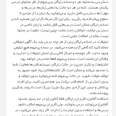
دسترسی به محتوا: هر دو نسخه رایگان و پرمیوم از نظر محتوای درسی
یکسان هستند. شما در هر دو حالت به تمامی زبان‌ها، درس‌ها و
مهارت‌ها دسترسی کامل دارید و می‌توانید یک زبان را از مبتدی تا
سطوح پیشرفته یاد بگیرید. بنابراین اگر صرفاً نگران این هستید که در
نسخه رایگان ممکن است درس‌هایی قفل باشند یا زبان خاصی در
دسترس نباشد، خیالتان راحت باشد؛ چنین نیست. تفاوت در محتوا
نیست بلکه در امکانات جانبی است.
تبلیغات: در نسخه رایگان پس از هر چند درس باید یک آگهی تبلیغاتی
تماشا کنید که گاهی آزاردهنده می‌شود. در نسخه پرمیوم هیچ تبلیغی
وجود ندارد. اگر حوصله و تمرکز کافی برای تحمل تبلیغات را ندارید یا
وقتتان ارزشمند است، نسخه پرمیوم قطعاً مناسب‌تر خواهد بود.
اشتباهات و تکرار تمرین: در حالت رایگان سیستم قلب‌ها فعالیت شما
را محدود می‌کند و ممکن است اگر اشتباهاتتان زیاد شود مجبور به
توقف موقت شوید. در حالت پرمیوم شما می‌توانید بدون توقف و
بدون استرس از اتمام قلب، پشت سر هم تمرین کنید. برای افراد
پرتلاش و جدی، این آزادی عمل یک مزیت بزرگ است تا روند یادگیری
پیوسته بماند.
استفاده آفلاین: کاربران رایگان فقط آنلاین (یا در حد بسیار محدود
آفلاین) می‌توانند درس بخوانند، ولی کاربران پرمیوم امکان دانلود
درس‌ها و استفاده بدون اینترنت را دارند. اگر زیاد سفر می‌کنید، در
مسیر رفت‌وآمد روزانه اینترنت ندارید یا اینترنت گران‌قیمت/