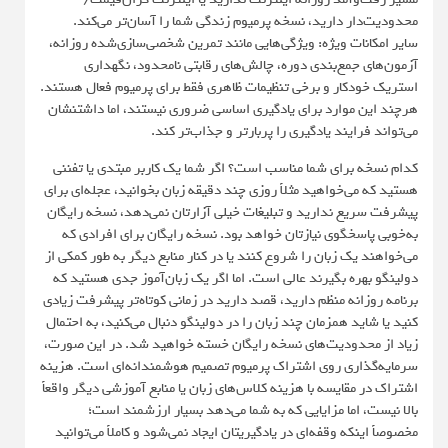
محدودیت‌دار دارید، نسخه پرمیوم زندگی شما را آسان‌تر می‌کند.
سایر امکانات ویژه: ویژگی‌هایی مانند تمرین شخصی‌سازی‌شده روزانه،
آزمون‌های جمع‌بندی دوره، چالش‌های رقابتی نامحدود، نگهداری
استریک خودکار و برخی تنظیمات ظاهری فقط برای پرمیوم فعال هستند.
هرچند این موارد برای یادگیری اساسی ضروری نیستند، اما داشتنشان
می‌تواند فرایند یادگیری را پربارتر و جذاب‌تر کند.
کدام نسخه برای شما مناسب است؟ اگر شما یک کاربر مبتدی یا تفننی
هستید که می‌خواهید مثلاً روزی چند دقیقه زبان بخوانید، عجله‌ای برای
پیشرفت سریع ندارید و تبلیغات خیلی آزارتان نمی‌دهد، نسخه رایگان
به‌خوبی پاسخگوی نیازتان خواهد بود. نسخه رایگان برای افرادی که
می‌خواهند یک زبان را شروع کنند یا در کنار منابع دیگر به طور کمکی از
دولینگو بهره بگیرند عالی است. اما اگر یک زبان‌آموز جدی هستید که
برنامه روزانه منظم دارید، قصد دارید در زمانی کوتاه‌تر پیشرفت زیادی
کنید یا شاید همزمان چند زبان را در دولینگو دنبال می‌کنید، به احتمال
زیاد از محدودیت‌های نسخه رایگان خسته خواهید شد. در این صورت،
سرمایه‌گذاری روی اشتراک پرمیوم تصمیم هوشمندانه‌ای است. هزینه
اشتراک در مقایسه با هزینه کلاس‌های زبان یا منابع آموزشی دیگر واقعاً
بالا نیست، اما مزایایی که به شما می‌دهد بسیار ارزشمند است؛
مخصوصاً اینکه وقفه‌ای در یادگیریتان ایجاد نمی‌شود و کاملاً می‌توانید