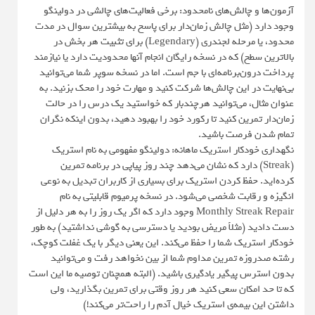
آزمون‌ها و چالش‌های نامحدود: برخی فعالیت‌های چالشی در دولینگو
وجود دارد (مثل چالش زمان‌دار برای پاسخ به بیشترین سوال در مدت
محدود، یا مرحله لجندری (Legendary) برای تثبیت هر بخش در
بالاترین سطح) که در نسخه رایگان انجام آنها محدودیت دارد یا نیازمند
پرداخت درون‌برنامه‌ای با جم است. اما در نسخه سوپر شما می‌توانید
بی‌نهایت در این چالش‌ها شرکت کنید و مهارت خود را محک بزنید. به
عنوان مثال، می‌توانید هرچندبار که خواستید یک درس را در حالت
زمان‌دار تمرین کنید تا رکورد خود را بهبود دهید، بدون اینکه نگران
تمام شدن فرصت باشید.
نگهداری خودکار استریک ماهانه: دولینگو مفهومی به نام استریک
(Streak) دارد که نشان می‌دهد چند روز پیاپی در برنامه تمرین
کرده‌اید. حفظ کردن استریک برای بسیاری از کاربران تبدیل به نوعی
انگیزه و رقابت شخصی می‌شود. در نسخه پرمیوم قابلیتی به نام
Monthly Streak Repair وجود دارد که اگر یک روز را به هر دلیل از
دست دادید (مثلاً مریض بودید یا دسترسی به گوشی نداشتید) به طور
خودکار استریک شما را حفظ می‌کند. این یعنی دیگر با یک غفلت کوچک،
رشته صدروزه تمرین مداوم شما از بین نخواهد رفت و می‌توانید
بدون استرس پیگیر یادگیری باشید. (البته همچنان توصیه ما این است
که تا حد امکان سعی کنید هر روز وقتی برای تمرین بگذارید، ولی
داشتن این بیمه‌ی استریک خیال آدم را راحت‌تر می‌کند!)