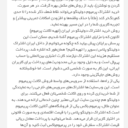
کردن و نوشتن)، باید از روش‌های مکمل بهره گرفت. در هر صورت،
خرید اشتراک پرمیوم دولینگو می‌تواند نقاط ضعف ذکر شده را تا حدی
کم‌رنگ‌تر کند (مثلاً با حذف وقفه‌ها و افزودن امکانات تمرینی بیشتر) و
تجربه کاربری شما را در این مسیر بهینه نماید.
روش خرید اشتراک دولینگو در ایران (تهیه اکانت پرمیوم)
اکنون که با مزایای اشتراک پرمیوم آشنا شدیم، ممکن است این
پرسش برایتان پیش بیاید که چگونه می‌توانیم از داخل ایران اشتراک
دولینگو پلاس/سوپر را تهیه کنیم؟ همان‌طور که اشاره شد، پرداخت
مستقیم هزینه این اشتراک نیازمند کارت اعتباری بین‌المللی یا حساب
پی‌پال است و به دلیل وجود برخی محدودیت‌های پرداخت برای کاربران
ایرانی، این کار به صورت شخصی کمی دشوار است. اما خوشبختانه
روش‌های جایگزینی وجود دارد.
یکی از راه‌ها، استفاده از سرویس‌های واسط فروش اکانت پریمیوم
است. این وب‌سایت‌ها اشتراک‌های سرویس‌های خارجی را به نمایندگی
از شما خریداری کرده و روی اکانت شخصی‌تان فعال می‌کنند. برای
دولینگو هم چندین سایت ایرانی معتبر چنین خدماتی ارائه می‌دهند. به
عنوان مثال، پرمیوم باکس یکی از فروشگاه‌های آنلاین اکانت پریمیوم
است که اشتراک دولینگو پلاس را با قیمت اقتصادی و به صورت قانونی
در اختیار کاربران قرار می‌دهد. شما می‌توانید با پرداخت معادل ریالی
قیمت اشتراک، سفارش خود را در پرمیوم‌باکس ثبت کنید و آن‌ها