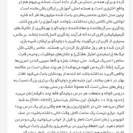
کرده و برای همه در دسترس قرار داده است. نسخه پرمیوم هم در
واقع اختیاری است و هسته اصلی آموزش رایگان باقی مانده است.
چنین مدل تجاری منحصربه‌فردی باعث شده میلیون‌ها نفر که شاید
توانایی مالی کلاس زبان نداشتند، بتوانند خودآموزی را شروع کنند.
یادگیری سرگرم‌کننده و معتادکننده: دولینگو با بهره‌گیری از تکنیک‌های
گیمیفیکیشن کاری کرده که فرآیند یادگیری کسل‌کننده نباشد. برعکس،
بسیاری از کاربران می‌گویند یادگیری با دولینگو برایشان شبیه بازی
کردن شده و هر روز مشتاق باز کردن اپ هستند. عناصر رقابتی مثل
لیگ‌ها (رتبه‌بندی امتیاز هفتگی) و نشان‌های موفقیت، روحیه رقابت
سالم را تحریک می‌کند. حتی جملات بامزه و گاهاً عجیبی که در تمرین‌ها
می‌آید (مثلاً «گربه من قهوه می‌نوشد!») هرچند ممکن است در مکالمه
واقعی کاربرد نداشته باشد اما خنده‌دار بودنشان باعث می‌شود لغات
بهتر در ذهن بمانند. این جنبه مفرح دولینگو یک برتری بزرگ نسبت به
روش‌های سنتی است که معمولاً خشک و رسمی بودند.
دروس کوتاه و منعطف: هر درس دولینگو فقط چند دقیقه زمان می‌برد
(حدود ۵ تا ۱۰ دقیقه). این ساختار بایت‌سایز (bite-sized) به شما
امکان می‌دهد حتی در شلوغ‌ترین روزها هم وقتی برای یک درس پیدا
کنید. نیازی نیست یک ساعت کامل وقت خالی داشته باشید؛ در صف
اتوبوس، زمان استراحت ناهار یا قبل از خواب می‌توانید یکی دو درس
انجام دهید. این انعطاف‌پذیری در برنامه‌ریزی یادگیری باعث می‌شود
افراد پرمشغله هم بتوانند استمرار داشته باشند. شعار دولینگو