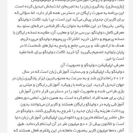
(بازی‌سازی)، یادگیری زبان را به تجربه‌ای لذت‌بخش تبدیل کرده است.
این برنامه به صورت رایگان در دسترس همه قرار دارد، اما سؤالی که
برای کاربران جدی‌تر پیش می‌آید این است: چرا باید اکانت دولینگو
پلاس بخریم؟ در این مقاله به عنوان یک کارشناس حرفه‌ای سئو، به
معرفی کامل دولینگو، بررسی مزایا و معایب آن، مقایسه نسخه رایگان با
نسخه پرمیوم و دلایل خرید اشتراک پریمیوم دولینگو می‌پردازیم.
هدف ما ارائه‌ی نقد و بررسی جامع و پاسخ به نیازهای شماست تا در
پایان بتوانید تصمیم بگیرید آیا خرید اکانت دولینگو برای شما مفید
است یا خیر.
معرفی اپلیکیشن دولینگو و محبوبیت آن
دولینگو یک اپلیکیشن و وب‌سایت آموزش زبان است که در سال
۲۰۱۲ راه‌اندازی شد و به سرعت به محبوب‌ترین ابزار یادگیری زبان در
جهان تبدیل گردید. این برنامه با رویکرد آموزش رایگان و مبتنی بر
بازی طراحی شده و ماموریت خود را در دسترس قرار دادن آموزش
زبان برای همه افراد اعلام کرده است. به همین دلیل، تمامی دوره‌های
آموزشی پایه در دولینگو رایگان هستند و کاربران می‌توانند بدون
پرداخت هزینه یک زبان جدید را شروع به یادگیری کنند. دولینگو در
حال حاضر پراستفاده‌ترین و پردانلودترین اپلیکیشن آموزش زبان دنیا
است و تاکنون بیش از ۵۰۰ میلیون نفر در آن ثبت‌نام کرده‌اند. طبق
آمار، ده‌ها میلیون کاربر به‌صورت ماهانه در این پلتفرم فعال هستند که