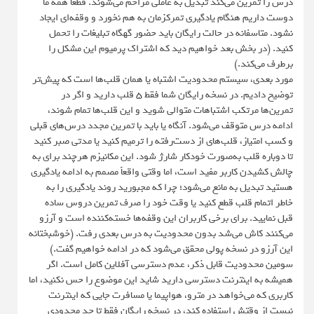
درس را تمرین می‌کند تبدیل به عاملی مزاحم می‌شوند. قطعاً همه ما
دوست داریم هنگام یادگیری تمرکزمان به هم نخورد و وقفه‌ای ایجاد
نشود. متاسفانه در حالت رایگان باید حضور گهگاه تبلیغات را تحمل
کنید. (در بخش بعد خواهیم دید که اشتراک پرمیوم این مشکل را
برطرف می‌کند.)
مورد بعدی، سیستم محدودیت اشتباه یا همان قلب‌ها است که پیش‌تر
توضیح دادیم. در نسخه رایگان شما فقط ۵ قلب دارید و اگر در
تمرین‌ها مرتکب اشتباهات متوالی شوید و این قلب‌ها تمام شوند،
ادامه درس متوقف می‌شود. آنگاه یا باید با تمرین مجدد درس‌های قبلی
و کسب امتیاز، قلب‌های از دست‌رفته را ترمیم کنید یا مدتی صبر کنید
تا دوباره قلب به‌صورت خودکار شارژ شود. این مکانیزم هرچند برای به
چالش کشیدن کاربر مفید است، اما وقتی واقعاً مصمم به ادامه یادگیری
هستید تبدیل به مانع می‌شود؛ چرا که مجبورید روند یادگیری را به
خاطر اتمام قلب قطع کنید یا وقت خود را صرف تمرین دروس ساده
قبل نمایید. برای برخی کاربران این وقفه‌ها خسته‌کننده است و آرزو
می‌کنند کاش می‌شد بدون محدودیت به درس بعدی رفت. (خوشبختانه
این آرزو در نسخه پولی محقق می‌شود که در ادامه خواهیم گفت.)
سومین محدودیت قابل ذکر، عدم دسترسی آفلاین کامل است. اگر
همیشه به اینترنت دسترسی دارید شاید این موضوع را حس نکنید، اما
کاربری که می‌خواهد در مترو، هواپیما یا مسافرت جایی که اینترنت
نیست از وقتش استفاده کند، در نسخه رایگان فقط تا حد محدودی