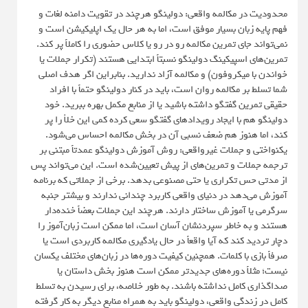
محدودیت در مکالمه واقعی: دولینگو هرچند در تقویت دامنه لغات و
فهم پایه زبان بسیار موفق است، اما به هر حال یک اپلیکیشن است و
نمی‌تواند جای تمرین مکالمه رو در رو یا کلاس حضوری را کاملاً پر کند.
تمرین‌های اسپیکینگ دولینگو نسبتاً ابتدایی هستند (تکرار جملات یا
خواندن با میکروفون) و مکالمه آزاد ندارید. بنابراین اگر هدف اصلی
شما تسلط بر مکالمه روان است، باید در کنار دولینگو حتماً با افراد
حقیقی تمرین گفتگو داشته باشید یا از منابع مکمل بهره ببرید. خود
دولینگو هم با ایجاد رویدادهای گفتگو سعی کرده کمی این خلأ را پر
کند، اما هنوز هم ضعف نسبی آن در بخش مکالمه احساس می‌شود.
یکنواختی و جملات غیرواقعی: روش آموزش دولینگو عمدتاً مبتنی بر
ترجمه جملات و تمرین‌های از پیش تعیین‌شده است. این می‌تواند پس
از مدتی حس تکراری یا حتی مصنوعی بدهد. برخی از جملاتی که برنامه
آموزش می‌دهد در دنیای واقعی کاربرد چندانی ندارند و بیشتر جنبه
سرگرمی یا آموزش ساختار دارند. هرچند این جملات بعضاً خنده‌دار
هستند و به خاطر سپردنشان آسان است، اما ممکن است زبان‌آموز را
دچار تردید کند که آیا واقعاً در حال یادگیری مکالمه کاربردی است یا
صرفاً بازی با کلمات. همچنین کیفیت دوره‌ها در زبان‌های مختلف یکسان
نیست؛ مثلاً دوره‌های جدیدتر ممکن است هنوز بخش داستان یا
صداگذاری کامل نداشته باشند. به طور خلاصه، برای رسیدن به تسلط
کامل در زندگی واقعی، دولینگو باید به همراه منابع دیگر به کار گرفته