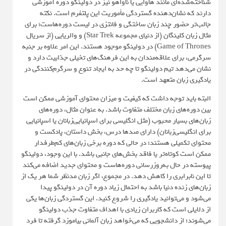
شناخته‌شده‌ای مانند هاوایی یا ناواهو نیز در دولینگو دوره آموزشی
دارند که نشان‌دهنده گستردگی مأموریت این پلتفرم است. نکته
جالب‌تر حضور چند زبان ساختگی و فانتزی در لیست دوره‌هاست؛ برای
مثال زبان کلینگان (از دنیای مجموعه Star Trek) و والریایی (از سریال
Game of Thrones) در دولینگو موجود هستند. این امر علاوه بر جنبه
سرگرمی، برای علاقه‌مندان به این فرهنگ‌های تخیلی جذابیت دارد و
نشان می‌دهد تیم دولینگو تا چه حد به ایجاد تنوع و سرگرم‌کنندگی در
یادگیری زبان متعهد است.
البته باید توجه داشت که کیفیت و میزان محتوای آموزشی ممکن است
بین دوره‌های زبان مختلف متفاوت باشد. به عنوان مثال، دوره‌های
زبان‌های بسیار محبوب (مثل انگلیسی برای اسپانیایی‌زبانان یا اسپانیایی
برای انگلیسی‌زبانان) دارای صدها درس، بخش داستان، پادکست و
محتوای تکمیلی هستند؛ در حالی که دوره برخی زبان‌های کم‌طرفدار
ممکن است کوتاه‌تر یا فاقد بخش‌های جانبی باشد. با این وجود، دولینگو
پیوسته در حال به‌روزرسانی دوره‌هاست و محتوای جدید اضافه می‌کند
تا این نابرابری را کاهش دهد. در مجموع، اگر زبان مدنظر شما هر یک از
زبان‌های زنده دنیا باشد به احتمال زیاد دوره آن در دولینگو پیدا
می‌شود و می‌توانید یادگیری را شروع کنید. این گستردگی زبان‌ها یکی
از دلایلی است که کاربران زیادی با اهداف متفاوت جذب دولینگو
می‌شوند؛ از دانشجویی که می‌خواهد زبان آلمانی بیاموزد گرفته تا فرد