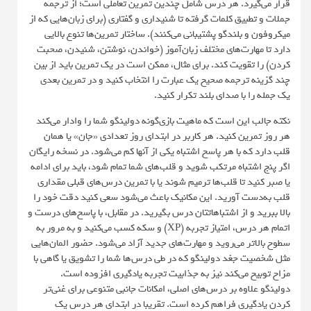
قرار می‌گیرد. هر درس شامل چندین تمرین تعاملی است؛ از ترجمه
جملات و تطبیق کلمات گرفته تا شنیداری و گفتاری (برای زبان‌هایی که از
میکروفون و بلندگو پشتیبانی می‌کنند). ساختار تمرین‌ها تنوع بالایی
دارد تا مهارت‌های مختلف زبان‌آموز (خواندن، نوشتن، شنیدن، صحبت
کردن) را تقویت کند. برای مثال، ممکن است در یک تمرین باید از بین
چند گزینه ترجمه صحیح یک عبارت را انتخاب کنید و در تمرین بعدی
یک جمله را با صدای بلند تکرار کنید.
نکته جالب این است که ماهیت بازی‌گونه دولینگو شما را وادار می‌کند
هر روز تمرین کنید. هر کاربر در ابتدای روز تعدادی «جان» یا همان
قلب دارد که با هر پاسخ اشتباه یکی از آنها کم می‌شود. در نسخه رایگان
اگر پنج اشتباه مرتکب شوید و قلب‌های شما تمام شود، باید برای ادامه
یا صبر کنید تا قلب‌ها ترمیم شوند یا با تمرین درس‌های قبلی مقداری
قلب به‌دست آورید. این مکانیک باعث می‌شود سعی کنید دقت خود را
بالا ببرید و از اشتباهاتتان درس بگیرید. در مقابل، با پاسخ‌های درست و
اتمام هر درس، امتیاز تجربه (XP) و سکه کسب می‌کنید و به مرور به
سطوح بالاتر می‌روید و مهارت‌های جدید آزاد می‌شود. حضور المان‌هایی
مثل شخصیت جغد دولینگو که در طی درس‌ها شما را تشویق یا گاهی با
مزاح توبیخ می‌کند نیز به جذابیت تجربه یادگیری افزوده است.
دولینگو علاوه بر درس‌های اصلی، امکانات جانبی متنوعی برای غنی‌تر
کردن یادگیری فراهم کرده است. تقریبا در ابتدای هر درس یک