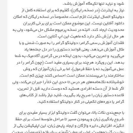
شود و نباید تنها تکیه‌گاه آموزش باشد.
نیاز به اینترنت (در نسخه رایگان): گفتیم که برای استفاده کامل از
دولینگو اتصال اینترنت لازم است، مخصوصاً در نسخه رایگان که امکان
دانلود آفلاین نیست. این موضوع ممکن است برای برخی کاربران
محدودیت ایجاد کند. البته در نسخه پرمیوم مشکل حل می‌شود، ولی به
هر حال ارزش ذکر دارد که ماهیت این اپ آنلاین است.
فقدان آموزش رسمی گرامر: دولینگو گرامر را به صورت ضمنی و با
مثال آموزش می‌دهد. یعنی قواعد دستوری را در دل جمله‌ها یاد
می‌گیرید و تمرین می‌کنید، بدون اینکه درس گرامری آکادمیک به شما
بدهد. این رویکرد هرچند برای بسیاری مفید است (چون گرامر را در
عمل می‌آموزید نه با حفظ فرمول)، اما برخی زبان‌آموزان که روش
ساختارمند را می‌پسندند ممکن است احساس کنند چیزی کم است.
خوشبختانه نکته‌نامه‌های هر درس تا حدی این خلأ را جبران می‌کند، ولی
اگر شما از آن دسته افرادی هستید که دوست دارید قبل از تمرین،
قاعده دستور زبان را صریح یاد بگیرید، شاید نیاز باشد از کتاب‌های
گرامر یا دوره‌های تکمیلی در کنار دولینگو استفاده کنید.
با جمع‌بندی نکات بالا، می‌توان گفت دولینگو ابزار بسیار مفیدی برای
شروع یادگیری زبان و پیمودن مسیر تا مراحل متوسط است. برای حفظ
انگیزه، افزایش دایره واژگان و ایجاد پایه‌ی زبان، این اپلیکیشن یکی از
بهترین گزینه‌هاست. اما برای مهارت‌آموزی پیشرفته (خصوصاً در صحبت