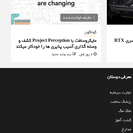
1 دقیقه خوانده شده
گوناگون
ایسوس قیمت کارت‌های گرافیک سری RTX
مایکروسافت با Project Perception کشف و
وصله گذاری آسیب پذیری ها را خودکار میکند
2 روز قبل
تیم تولید محتوا
معرفی دوستان
تجارت سرمایه
پزشک سلامت
ملک مگ
کشت آموز
مدارخ