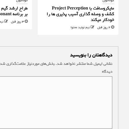
گوناگون
گوناگون
مایکروسافت با Project Perception
کشف و وصله گذاری آسیب پذیری ها را
بر برنامه Control Resonant را رد کرد
خودکار میکند
3 روز قبل
تیم
2 روز قبل
تیم تولید محتوا
دیدگاهتان را بنویسید
نشانی ایمیل شما منتشر نخواهد شد.
بخش‌های موردنیاز علامت‌گذاری شده
دیدگاه
*