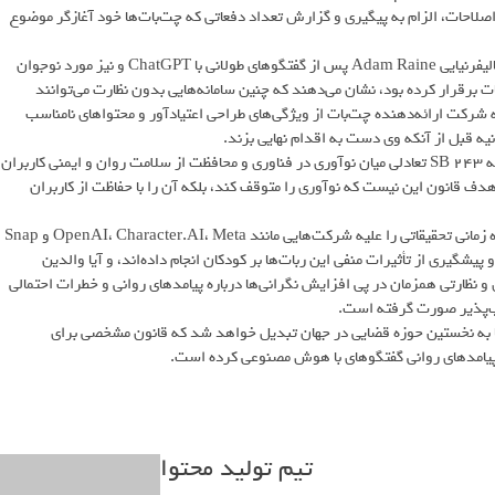
لاحات، الزام به پیگیری و گزارش تعداد دفعاتی که چت‌بات‌ها خود آغازگر موضوع
طراحان این قانون معتقدند که نمونه‌های تراژیک، مانند خودکشی نوجوان کالیفرنیایی Adam Raine پس از گفتگوهای طولانی با ChatGPT و نیز مورد نوجوان
ات برقرار کرده بود، نشان می‌دهند که چنین سامانه‌هایی بدون نظارت می‌توانند
 شرکت ارائه‌دهنده چت‌بات از ویژگی‌های طراحی اعتیادآور و محتواهای نامناسب
نیه قبل از آنکه وی دست به اقدام نهایی بزند.
به‌رغم مخالفت برخی گروه‌ها با این قانون، طرفداران آن استدلال می‌کنند که SB 243 تعادلی میان نوآوری در فناوری و محافظت از سلامت روان و ایمنی کاربران
کند. سناتور Padilla تأکید کرده است که هدف قانون این نیست که نوآوری را متوقف کند، بلکه آن را با حفاظت از کاربران
در سطح نظارتی گسترده‌تر، کمیسیون تجارت فدرال (FTC) نیز در همین بازه زمانی تحقیقاتی را علیه شرکت‌هایی مانند OpenAI، Character.AI، Meta و Snap
یشگیری از تأثیرات منفی این ربات‌ها بر کودکان انجام داده‌اند، و آیا والدین
 و نظارتی همزمان در پی افزایش نگرانی‌ها درباره پیامدهای روانی و خطرات احتمالی
ب‌پذیر صورت گرفته است.
SB 2 را امضا کند، ایالت کالیفرنیا به نخستین حوزه قضایی در جهان تبدیل خواهد شد که قانون مشخصی برای
پیامدهای روانی گفتگوهای با هوش مصنوعی کرده است.
تیم تولید محتوا