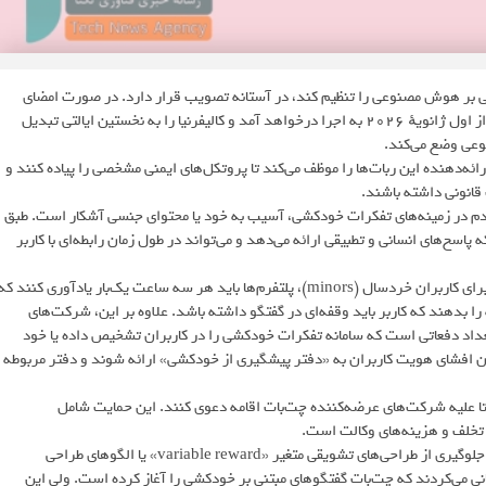
تنی بر هوش مصنوعی را تنظیم کند، در آستانه تصویب قرار دارد. در صورت امضای
گورنر Gavin Newsom، این قانون که با عنوان SB 243 شناخته می‌شود، از اول ژانویهٔ ۲۰۲۶ به اجرا درخواهد آمد و کالیفرنیا را به نخستین ایالتی تبدیل
وعی وضع می‌کند.
ه‌دهنده این ربات‌ها را موظف می‌کند تا پروتکل‌های ایمنی مشخصی را پیاده کنند و
 قانونی داشته باشند.
دم در زمینه‌های تفکرات خودکشی، آسیب به خود یا محتوای جنسی آشکار است. طبق
خ‌های انسانی و تطبیقی ارائه می‌دهد و می‌تواند در طول زمان رابطه‌ای با کاربر
یکی از الزام‌های مهم این قانون، ارسال هشدارهای مکرر به کاربران است. برای کاربران خردسال (minors)، پلتفرم‌ها باید هر سه ساعت یک‌بار یادآوری کنند ک
 بدهند که کاربر باید وقفه‌ای در گفتگو داشته باشد. علاوه بر این، شرکت‌های
عداد دفعاتی است که سامانه تفکرات خودکشی را در کاربران تشخیص داده یا خود
 افشای هویت کاربران به «دفتر پیشگیری از خودکشی» ارائه شوند و دفتر مربوطه
 تا علیه شرکت‌های عرضه‌کننده چت‌بات اقامه دعوی کنند. این حمایت شامل
متن قانون اولیه SB 243 دارای بندهایی بود که الزامات قوی‌تری در زمینه جلوگیری از طراحی‌های تشویقی متغیر «variable reward» یا الگوهای طراحی
نی می‌کردند که چت‌بات گفتگوهای مبتنی بر خودکشی را آغاز کرده است. ولی این