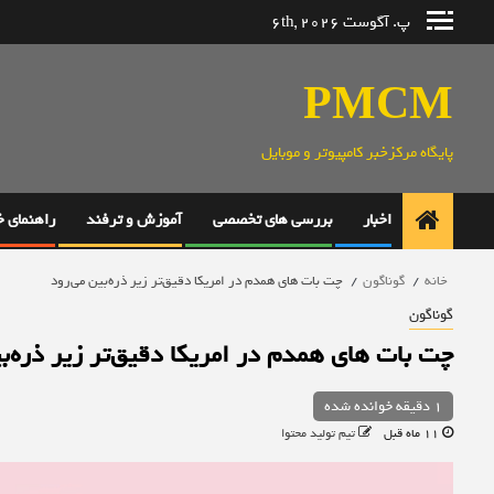
رش
پ. آگوست 6th, 2026
ه
حتوا
PMCM
پایگاه مرکزخبر کامپیوتر و موبایل
اخبار
بررسی های تخصصی
آموزش و ترفند
راهنمای 
خانه
گوناگون
چت بات های همدم در امریکا دقیق‌تر زیر ذره‌بین می‌رود
گوناگون
چت بات های همدم در امریکا دقیق‌تر زیر ذره‌بی
1 دقیقه خوانده شده
11 ماه قبل
تیم تولید محتوا