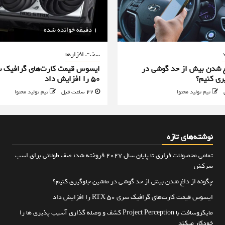
1 دقیقه خوانده شده
د
سخت افزارها
غ شدن بیش از حد گوشی در
ری کنیم؟
50 را افزایش داد
تیم تولید محتوا
22 ساعت قبل
تیم تولید محتوا
نوشته‌های تازه
تمامی محصولات فراری تا پایان سال ۲۰۲۷ فروخته شد؛ صف طولانی برای اسب
سرکش
چگونه از داغ شدن بیش از حد گوشی در ماشین جلوگیری کنیم؟
ایسوس قیمت کارت‌های گرافیک سری RTX 50 را افزایش داد
مایکروسافت با Project Perception کشف و وصله گذاری آسیب پذیری ها را
خودکار میکند