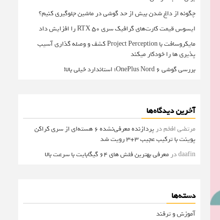
چگونه از داغ شدن بیش از حد گوشی در ماشین جلوگیری کنیم؟
ایسوس قیمت کارت‌های گرافیک سری RTX 50 را افزایش داد
مایکروسافت با Project Perception کشف و وصله گذاری آسیب
پذیری ها را خودکار میکند
بررسی گوشی OnePlus Nord 6؛ استاندارد خیلی بالا!
آخرین دیدگاه‌ها
مرتضی افخم
در
پردازنده معرفی‌نشده 6 هسته‌ای از سری کراکن
پوینت با ترکیب عجیب 3+3 رویت شد
daafin
در
معرفی بهترین فلش های 64 گیگابایت با سرعت بالا
دسته‌ها
آموزش و ترفند