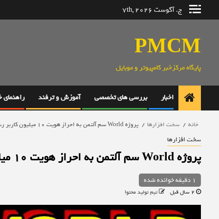
رش
ج. آگوست 7th, 2026
ه
حتوا
PMCM
پایگاه مرکزخبر کامپیوتر و موبایل
اخبار
بررسی های تخصصی
آموزش و ترفند
راهنمای 
خانه
سخت افزارها
پروژه World سم آلتمن به احراز هویت 10 میلیون کاربر رسید
سخت افزارها
پروژه World سم آلتمن به احراز هویت 10 میلیون کاربر رسید
1 دقیقه خوانده شده
2 سال قبل
تیم تولید محتوا