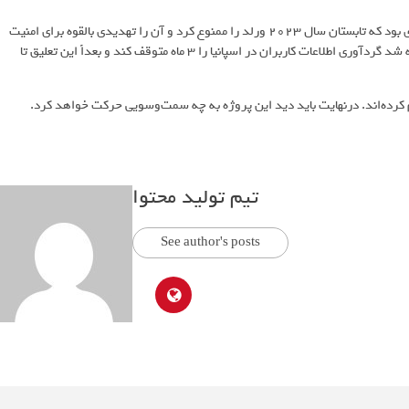
باوجود موفقیت‌های پروژه ورلد، منتقدان زیادی هم دارد. کنیا اولین کشوری بود که تابستان سال 2023 ورلد را ممنوع کرد و آن را تهدیدی بالقوه برای امنیت
ملی و حریم خصوصی کاربران دانست. مارس 2024 از Worldcoin خواسته شد گردآوری اطلاعات کاربران در اسپانیا را 3 ماه متوقف کند و بعداً این تعلیق تا
م کرده‌اند. درنهایت باید دید این پروژه به چه سمت‌وسویی حرکت خواهد کرد.
تیم تولید محتوا
See author's posts