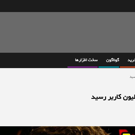
خرید
گوناگون
سخت افزارها