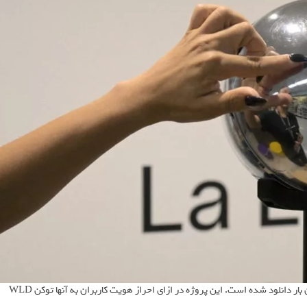
علاوه‌بر احراز هویت 10 میلیون کاربر، اپلیکیشن World بیش از 20 میلیون بار دانلود شده است. این پروژه در ازای احراز هویت کاربران به آنها توکن WLD