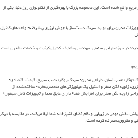
ه پرنیان استیل در شهرک صنعتی پرند، در فضایی بالغ بر ۲۵۰۰۰ متر مربع واقع شده است. این مجموعه بزرگ با بهره‌گیری از تکنولوژی روز دنیا، یکی از
تجهیزات مدرن برای تولید سینک دست‌ساز با جوش لیزری پیشرفته• واحدهای کنترل
زش‌دیده در حوزه طراحی صنعتی، مهندسی مکانیک، کنترل کیفیت و خدمات مشتری است.
یم:
ینک توکار: نصب آسان، طراحی مدرن• سینک روکار: نصب سریع، قیمت اقتصادی•
ی، زاویه لگن صفر و استیل یک میلویژگی‌های منحصربه‌فرد• ساخته‌شده از
 ضخامت ورق ۰.۸ تا ۱ میلی‌متر واقعی• طراحی زاویه لگن صفر برای افزایش فضا• دارای عایق صدا و تجهیزات کامل سیفون•
‌اش، نقش مهمی در زیبایی و نظم فضای آشپزخانه شما ایفا می‌کند. در مقایسه با دیگر
طقی و مقرون‌به‌صرفه کرده است.