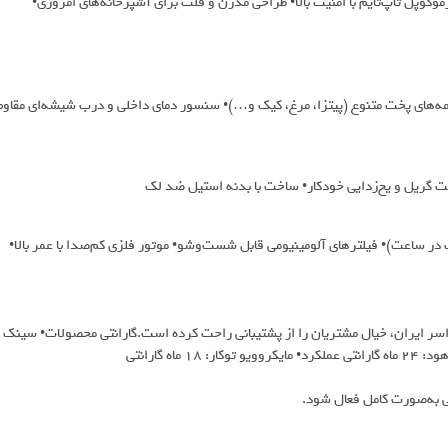
وکوپل تاپ‌تایم با امنیت بالا• طراحی مدرن و فلت برای آشپزخانه‌های امروزی•
مه‌های پخت متنوع (پیتزا، مرغ، کیک و…)• سنسور دمای داخلی و درب شیشه‌ای مقاوم
لیت گریل و یخ‌زدایی خودکار• ساخت با بدنه استیل ضد لک
ی، مورب و مخفی• قدرت مکش بالا (۷۰۰ تا ۱۱۰۰ مترمکعب در ساعت)• فیلترهای آلومینیومی قابل شست‌وشو• موتور فلزی کم‌صدا با عمر بالا•
 خدمات پس از فروش در سراسر ایران، خیال مشتریان را از پشتیبانی راحت کرده است.گارانتی محصولات• سینک
 به‌صورت کامل فعال شود.