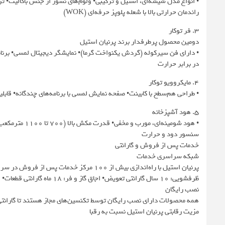
• انواع مدل شیشه‌ای، استیل و ترکیبی• ولوم‌های نسوز از جنس باکالیت• ترم
راندمان حرارتی بالا با شعله پلوپز حرفه‌ای (WOK)
۳. فر توکار
دومین محصول پرطرفدار برند پرنیان استیل
• دارای فن سیرکوله (گردش یکنواخت گرما)• نمایشگر دیجیتال لمسی• برنا
در برابر حرارت
۴. مایکروویو توکار
• طراحی هم‌سطح با کابینت• صفحه نمایش لمسی با برنامه‌های چندگانه• قاب
۵. هود آشپزخانه
• هود شومینه‌ا
سنسور دود و حرارت
خدمات پس از فروش و گارانتی
شبکه سراسری خدمات
پرنیان استیل با راه‌اندازی بیش از ۱۰۰ مرکز
ظرفشویی: ۱۰ سال گارانتی تعویض• اجاق گاز و فر: ۱۸ ماه گارانتی قطعات• هود: ۲۴ ماه گارانتی عملکرد• مایکروویو توکار: ۱۸ ماه گارانتی
نصب رایگان
همه محصولات دارای نصب رایگان توسط تکنسین‌های مجاز هستند تا گارانتی
مزیت رقابتی پرنیان استیل نسبت به رقبا