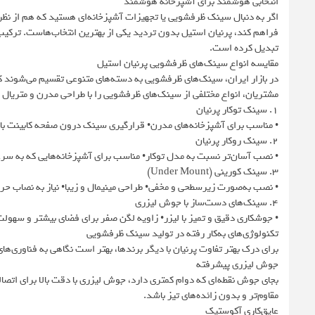
انتخابی هوشمند برای آشپزخانه هوشمند
اگر به دنبال سینک ظرفشویی یا تجهیزات آشپزخانه‌ای هستید که هم از نظ
فراهم کند، پرنیان استیل بدون تردید یکی از بهترین انتخاب‌هاست. ترکیب فن
تبدیل کرده است.
مقایسه انواع سینک‌های ظرفشویی پرنیان استیل
در بازار ایران، سینک‌های ظرفشویی به دسته‌های متنوعی تقسیم می‌شوند ک
مشتریان، انواع مختلفی از سینک‌های ظرفشویی را با طراحی مدرن و متریال م
۱. سینک توکار پرنیان
• مناسب برای آشپزخانه‌های مدرن• قرارگیری سینک درون صفحه کابینت با 
۲. سینک روکار پرنیان
• نصب آسان‌تر نسبت به مدل توکار• مناسب برای آشپزخانه‌هایی که به سرعت 
۳. سینک کورینی (Under Mount)
• نصب به‌صورت زیرسطحی و مخفی• طراحی مینیمال و زیبا• نیاز به نصاب حرفه‌
۴. سینک‌های دست‌ساز با جوش لیزری
• جوشکاری دقیق و تمیز با لیزر• زاویه لگن صفر برای فضای بیشتر و سهو
تکنولوژی‌های به‌کار رفته در تولید سینک ظرفشویی
برای درک بهتر تفاوت پرنیان با دیگر برندها، بهتر است نگاهی به فناوری‌های
جوش لیزری پیشرفته
بجای جوش نقطه‌ای که دوام کمتری دارد، جوش لیزری با دقت بالا برای اتص
مقاوم‌تر و بدون زائده‌های تیز باشد.
عایق‌کاری آکوستیک