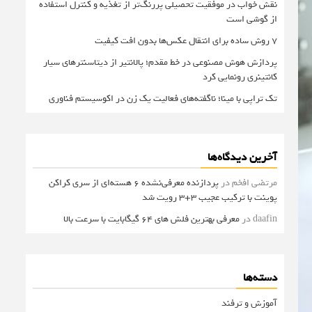
نقش خواب در موفقیت تحصیلی پررنگ‌تر از تغذیه و کنترل استفاده
از گوشی است
۷ روش ساده برای انتقال عکس‌ها بدون افت کیفیت
پردازش هوش مصنوعی در خط مقدم؛ پالانتیر از دیتاسنترهای سیار
کانتینری رونمایی کرد
تک تراپی با مینا؛ ناگفته‌های فعالیت یک زن در اکوسیستم فناوری
آخرین دیدگاه‌ها
مرتضی افخم
در
پردازنده معرفی‌نشده 6 هسته‌ای از سری کراکن
پوینت با ترکیب عجیب 3+3 رویت شد
daafin
در
معرفی بهترین فلش های 64 گیگابایت با سرعت بالا
دسته‌ها
آموزش و ترفند