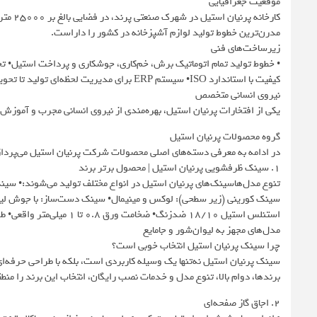
موقعیت جغرافیایی
کارخان
مدرن‌ترین خطوط تولید لوازم آشپزخانه در کشور را داراست.
زیرساخت‌های فنی
• خطوط تولید تمام اتوماتیک برش، خم‌کاری، جوشکاری و پرداخت استیل• 
کیفیت با استاندارد ISO• سیستم ERP برای مدیریت لحظه‌ای تولید تا تحویل
نیروی انسانی متخصص
یکی از افتخارات پرنیان استیل، بهره‌مندی از نیروی انسانی مجرب و آمو
گروه محصولات پرنیان استیل
در ادامه به معرفی دسته‌های اصلی محصولات شرکت پرنیان استیل می‌پرداز
۱. سینک ظرفشویی پرنیان استیل | محصول برتر برند
تنوع مدل‌هاسینک‌های پرنیان استیل در انواع مختلف تولید می‌شوند:• س
سینک کورینی (زیر سطحی): لوکس و مینیمال• سینک دست‌ساز: با جوش لیزر
استنلس استیل ۱۸/۱۰ ضدزنگ•
مدل‌های مجهز به لیوان‌شور و جامایع
چرا سینک پرنیان استیل انتخاب خوبی است؟
سینک پرنیان استیل نه‌تنها یک وسیله کاربردی است، بلکه با طراحی حرفه‌ای
برندها، دوام بالا، تنوع مدل و خدمات نصب رایگان، انتخاب این برند را من
۲. اجاق گاز صفحه‌ای