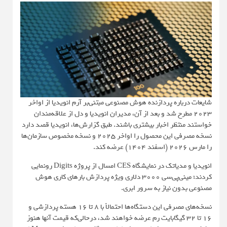
شایعات درباره پردازنده هوش مصنوعی مبتنی‌بر آرم انویدیا از اواخر
2023 مطرح شد و بعد از آن، مدیران انویدیا و دل از علاقه‌مندان
خواستند منتظر اخبار بیشتری باشند. طبق گزارش‌ها، انویدیا قصد دارد
نسخه مصرفی این محصول را اواخر 2025 و نسخه مخصوص سازمان‌ها
را مارس 2026 (اسفند 1404) عرضه کند.
انویدیا و مدیاتک در نمایشگاه CES امسال از پروژه Digits رونمایی
کردند؛ مینی‌پی‌سی 3000 دلاری ویژه پردازش بارهای کاری هوش
مصنوعی بدون نیاز به سرور ابری.
نسخه‌های مصرفی این دستگاه‌ها احتمالاً با 8 تا 16 هسته پردازشی و
16 تا 32 گیگابایت رم عرضه خواهند شد، درحالی‌که قیمت آنها هنوز