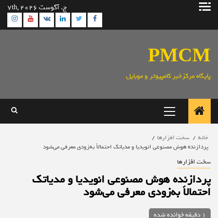
رش
ج. آگوست 7th, 2026
ه
ram
utube
Linkedin
Twitter
VK
Facebook
حتوا
PMCM
پایگاه مرکزخبر کامپیوتر و موبایل
منوی
اصلی
خانه
سخت افزارها
پردازنده هوش مصنوعی انویدیا و مدیاتک احتمالاً به‌زودی معرفی می‌شود
سخت افزارها
پردازنده هوش مصنوعی انویدیا و مدیاتک
احتمالاً به‌زودی معرفی می‌شود
1 دقیقه خوانده شده