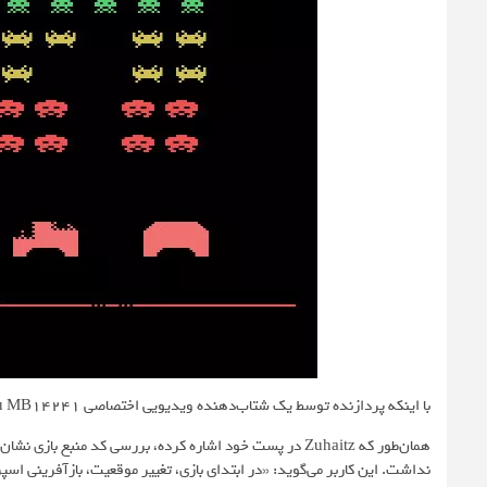
با اینکه پردازنده توسط یک شتاب‌دهنده ویدیویی اختصاصی Fujitsu MB14241 همراهی می‌شد، کاهش عملکرد ناشی از گلوگاه پردازنده ادامه‌دار بود.
همان‌طور که Zuhaitz در پست خود اشاره کرده، بررسی کد منب
نداشت. این کاربر می‌گوید: «در ابتدای بازی، تغییر موقعیت، بازآفرینی اسپریت‌ها و بررسی برخ