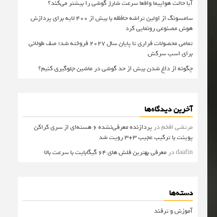
آیا حالت هواپیما واقعا سرعت شارژ گوشی را بیشتر می‌کند؟
سامسونگ از اولین تراشه حافظه با بیش از ۴۰۰ لایه برای پردازش
هوش مصنوعی رونمایی کرد
تمامی محصولات فراری تا پایان سال ۲۰۲۷ فروخته شد؛ صف طولانی
برای اسب سرکش
چگونه از داغ شدن بیش از حد گوشی در ماشین جلوگیری کنیم؟
آخرین دیدگاه‌ها
مرتضی افخم
در
پردازنده معرفی‌نشده 6 هسته‌ای از سری کراکن
پوینت با ترکیب عجیب 3+3 رویت شد
daafin
در
معرفی بهترین فلش های 64 گیگابایت با سرعت بالا
دسته‌ها
آموزش و ترفند