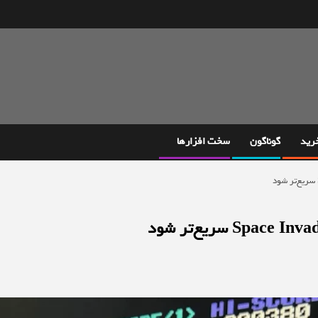
خرید
گوناگون
سخت افزارها