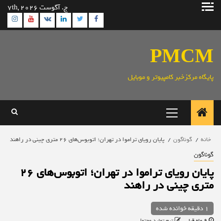
رش
ج. آگوست 7th, 2026
ه
ram
utube
Linkedin
Twitter
VK
Facebook
حتوا
PMCM
پایگاه مرکزخبر کامپیوتر و موبایل
منوی
اصلی
خانه
گوناگون
پایان رویای تراموا در تهران؛ اتوبوس‌های ۲۶ متری چینی در راهند
گوناگون
پایان رویای تراموا در تهران؛ اتوبوس‌های ۲۶
متری چینی در راهند
1 دقیقه خوانده شده
9 ماه قبل
تیم تولید محتوا