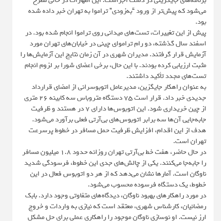
برنامه‌های جایگزینی در دست اجراست. این اظهارات در حالی مطرح
می‌شود که پیش‌تر از ورود “به‌زودی” تراموا به تهران خبر داده شده
بود.
پیش از این تغییرات، تست‌های میدانی روی تراموا انجام شده بود. در
اسفند سال گذشته، دو رام تراموای چینی در خیابان‌های تهران مورد
آزمایش قرار گرفتند. مدیران شهری در آن زمان نتایج این آزمایش‌ها را
مثبت ارزیابی کرده بودند. با این حال، برخی اعضای شورا بر لزوم انجام
تست‌های مجدد تأکید داشتند.
به عنوان راهکار جایگزین، مدیرعامل اتوبوسرانی از امضای قرارداد
جدیدی خبر داد. قرار است ۷۵ دستگاه متروباس سه کابینه ۲۶ متری
از چین خریداری شود. این اتوبوس‌ها دارای ۷ در هستند و ظرفیت
جابه‌جایی آن‌ها سه برابر اتوبوس‌های بی‌آرتی فعلی برآورد می‌شود.
هدف از این اقدام، افزایش ظرفیت حمل مسافر در خطوط پرسرعت
تهران است.
در حال حاضر، هفت خط بی‌آرتی تهران روزانه حدود ۱.۸ میلیون مسافر
را جابه‌جا می‌کنند. یکی از چالش‌های جدی این خطوط، فرسودگی شدید
ناوگان است. آمارها نشان می‌دهد که از هر دو اتوبوس فعال در این
خطوط، یک دستگاه فرسوده محسوب می‌شود.
در مورد راهکارهای بهبود ناوگان، دیدگاه‌های متفاوتی وجود دارد. بابک
رمضانیان، کارشناس شهری، معتقد است که نیازی به واردات و خروج
ارز نیست. او نوسازی ناوگان موجود را راهکاری عملی برای حل مشکل