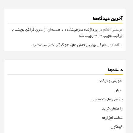
آخرین دیدگاه‌ها
مرتضی افخم
در
پردازنده معرفی‌نشده 6 هسته‌ای از سری کراکن پوینت با
ترکیب عجیب 3+3 رویت شد
daafin
در
معرفی بهترین فلش های 64 گیگابایت با سرعت بالا
دسته‌ها
آموزش و ترفند
اخبار
بررسی های تخصصی
راهنمای خرید
سخت افزارها
گوناگون