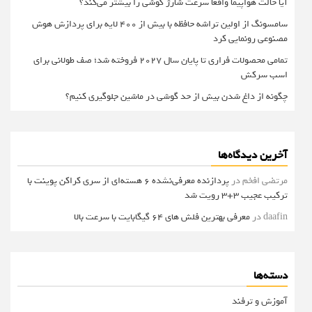
آیا حالت هواپیما واقعا سرعت شارژ گوشی را بیشتر می‌کند؟
سامسونگ از اولین تراشه حافظه با بیش از ۴۰۰ لایه برای پردازش هوش
مصنوعی رونمایی کرد
تمامی محصولات فراری تا پایان سال ۲۰۲۷ فروخته شد؛ صف طولانی برای
اسب سرکش
چگونه از داغ شدن بیش از حد گوشی در ماشین جلوگیری کنیم؟
آخرین دیدگاه‌ها
مرتضی افخم
در
پردازنده معرفی‌نشده 6 هسته‌ای از سری کراکن پوینت با
ترکیب عجیب 3+3 رویت شد
daafin
در
معرفی بهترین فلش های 64 گیگابایت با سرعت بالا
دسته‌ها
آموزش و ترفند