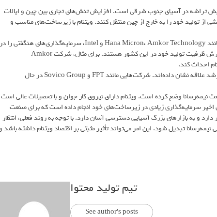
ایش تراشه در آسیای جنوب شرقی است. افزایش تنش‌های تجاری بین چین و ایالات
ی از تولید خود را به خارج از چین منتقل کنند. ویتنام با زیرساخت‌های مناسب و
به گزارش سرویس اخبار فناوری رسانه تکنولوژی تکنا، شرکت‌های بزرگی مانند Hana Micron، Amkor Technology و Intel، سرمایه‌گذاری‌های هنگفتی را در
ویتنام انجام داده‌اند. این شرکت‌ها در حال ساخت کارخانه‌های جدید و گسترش ظرفیت تولید خود در این کشور هستند. برای مثال، شرکت Amkor
علاوه بر شرکت‌های خارجی، شرکت‌های داخلی ویتنام نیز به این بازار رو به رشد علاقه نشان داده‌اند. شرکت‌هایی مانند FPT و Sovico Group در حال
نیمه‌رسانا وضع کرده است. ویتنام دارای نیروی کار جوان و با تحصیلات عالی است
ای اخیر سرمایه‌گذاری زیادی در زیرساخت‌های خود انجام داده است که برای صنعت
ارد و به بازارهای بزرگ آسیایی دسترسی آسان دارد. با توجه به روند فعلی، انتظار
نیمه‌رسانا تبدیل شود. این امر می‌تواند تأثیر مثبتی بر اقتصاد ویتنام داشته باشد و
تیم تولید محتوا
See author's posts