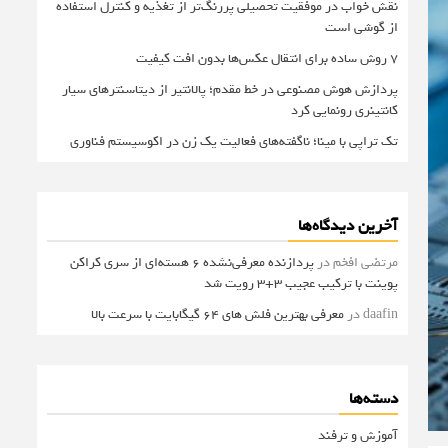
نقش خواب در موفقیت تحصیلی پررنگ‌تر از تغذیه و کنترل استفاده
از گوشی است
۷ روش ساده برای انتقال عکس‌ها بدون افت کیفیت
پردازش هوش مصنوعی در خط مقدم؛ پالانتیر از دیتاسنترهای سیار
کانتینری رونمایی کرد
تک تراپی با مینا؛ ناگفته‌های فعالیت یک زن در اکوسیستم فناوری
آخرین دیدگاه‌ها
مرتضی افخم
در
پردازنده معرفی‌نشده 6 هسته‌ای از سری کراکن
پوینت با ترکیب عجیب 3+3 رویت شد
daafin
در
معرفی بهترین فلش های 64 گیگابایت با سرعت بالا
دسته‌ها
آموزش و ترفند