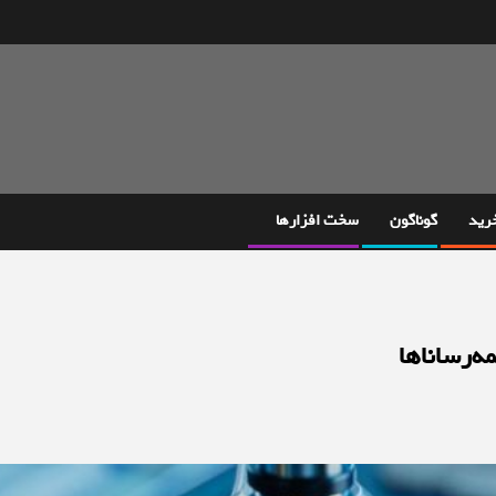
خرید
گوناگون
سخت افزارها
‌رساناها