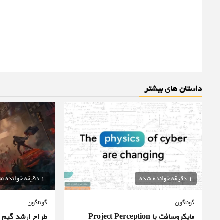
داستان های بیشتر
1 دقیقه خوانده شده
1 دقیقه خوانده شده
گوناگون
گوناگون
مایکروسافت با Project Perception