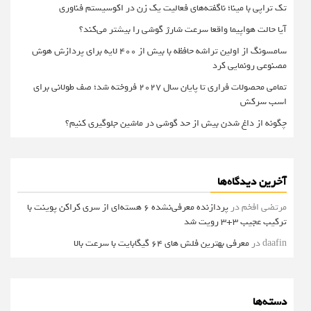
تک تراپی با مینا؛ ناگفته‌های فعالیت یک زن در اکوسیستم فناوری
آیا حالت هواپیما واقعا سرعت شارژ گوشی را بیشتر می‌کند؟
سامسونگ از اولین تراشه حافظه با بیش از ۴۰۰ لایه برای پردازش هوش
مصنوعی رونمایی کرد
تمامی محصولات فراری تا پایان سال ۲۰۲۷ فروخته شد؛ صف طولانی برای
اسب سرکش
چگونه از داغ شدن بیش از حد گوشی در ماشین جلوگیری کنیم؟
آخرین دیدگاه‌ها
مرتضی افخم
در
پردازنده معرفی‌نشده 6 هسته‌ای از سری کراکن پوینت با
ترکیب عجیب 3+3 رویت شد
daafin
در
معرفی بهترین فلش های 64 گیگابایت با سرعت بالا
دسته‌ها