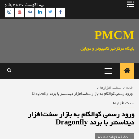
رش
پ. آگوست 6th, 2026
ه
ram
utube
Linkedin
Twitter
VK
Facebook
حتوا
PMCM
پایگاه مرکزخبر کامپیوتر و موبایل
منوی
اصلی
خانه
سخت افزارها
ورود رسمی کوالکام به بازار سخت‌افزار دیتاسنتر با برند Dragonfly
سخت افزارها
ورود رسمی کوالکام به بازار سخت‌افزار
دیتاسنتر با برند Dragonfly
1 دقیقه خوانده شده