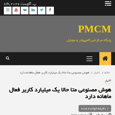
رش
پ. آگوست 6th, 2026
ه
ram
utube
Linkedin
Twitter
VK
Facebook
حتوا
PMCM
پایگاه مرکزخبر کامپیوتر و موبایل
منوی
اصلی
خانه
اخبار
هوش مصنوعی متا حالا یک میلیارد کاربر فعال ماهانه دارد
اخبار
هوش مصنوعی متا حالا یک میلیارد کاربر فعال
ماهانه دارد
1 دقیقه خوانده شده
1 سال قبل
تیم تولید محتوا