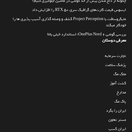
چگونه از داغ شدن بیش از حد گوشی در ماشین جلوگیری کنیم؟
ایسوس قیمت کارت‌های گرافیک سری RTX 50 را افزایش داد
مایکروسافت با Project Perception کشف و وصله گذاری آسیب پذیری ها را
خودکار میکند
بررسی گوشی OnePlus Nord 6؛ استاندارد خیلی بالا!
معرفی دوستان
تجارت سرمایه
پزشک سلامت
ملک مگ
کشت آموز
مدارخ
پاک مگ
ایران را بگرد
مستر تعاون
ایران کسب