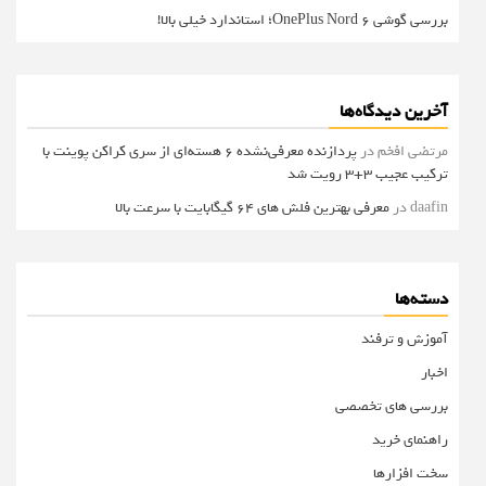
بررسی گوشی OnePlus Nord 6؛ استاندارد خیلی بالا!
آخرین دیدگاه‌ها
مرتضی افخم
در
پردازنده معرفی‌نشده 6 هسته‌ای از سری کراکن پوینت با
ترکیب عجیب 3+3 رویت شد
daafin
در
معرفی بهترین فلش های 64 گیگابایت با سرعت بالا
دسته‌ها
آموزش و ترفند
اخبار
بررسی های تخصصی
راهنمای خرید
سخت افزارها