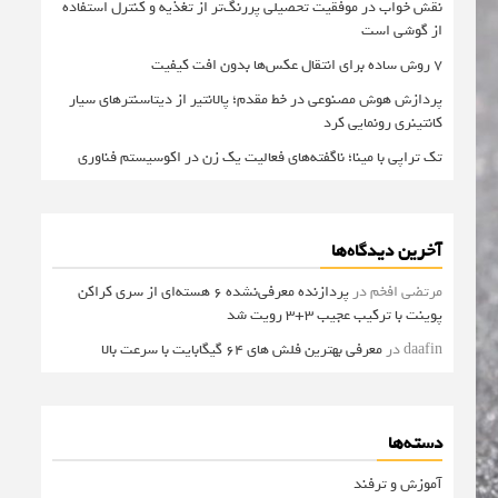
نقش خواب در موفقیت تحصیلی پررنگ‌تر از تغذیه و کنترل استفاده
از گوشی است
۷ روش ساده برای انتقال عکس‌ها بدون افت کیفیت
پردازش هوش مصنوعی در خط مقدم؛ پالانتیر از دیتاسنترهای سیار
کانتینری رونمایی کرد
تک تراپی با مینا؛ ناگفته‌های فعالیت یک زن در اکوسیستم فناوری
آخرین دیدگاه‌ها
مرتضی افخم
در
پردازنده معرفی‌نشده 6 هسته‌ای از سری کراکن
پوینت با ترکیب عجیب 3+3 رویت شد
daafin
در
معرفی بهترین فلش های 64 گیگابایت با سرعت بالا
دسته‌ها
آموزش و ترفند