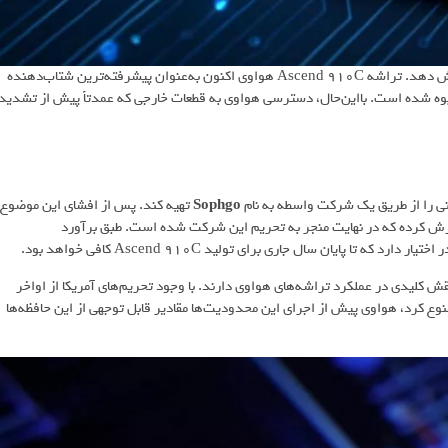
در مقابل، دولت چین قصد دارد وابستگی خود را به تراشه‌های انویدیا کاهش دهد. تراشه Ascend 910C هواوی اکنون به‌عنوان پیشرفته‌ترین شتاب‌دهنده‌
نبوه شده است. بااین‌حال، دسترسی هواوی به قطعات خارجی که عمدتاً پیش از تشدید
ونی را از طریق یک شرکت واسطه به نام
Sophgo
تهیه کند. پس از افشای این موضوع،
ه دولت آمریکا گزارش کرده که در نهایت منجر به تحریم این شرکت شده است. طبق برآورد
بخش حافظه نیز، HBMهای تولیدشده توسط سامسونگ و SK Hynix نقش کلیدی در عملکرد تراشه‌های هواوی دارند. با وجود تحریم‌های آمریکا از اواخر
 جدیدتر را به چین ممنوع کرد، هواوی پیش از اجرای این محدودیت‌ها مقادیر قابل توجهی از این حافظه‌ها