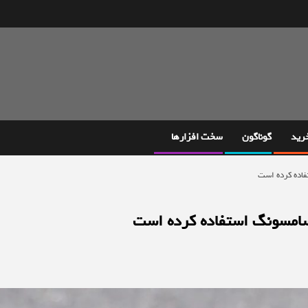
خرید
گوناگون
سخت افزارها