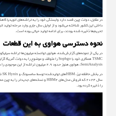
داخلی این کشور شناخته می‌شود و از اوایل سال جاری وارد مرحله تولید ا
تحریم‌ها ذخیره شده بودند، برای ادامه تولید حیاتی بوده است.
نحوه دسترسی هواوی به این قطعات
در یکی از نمونه‌های گزارش‌شده، هواوی توانسته میلیون‌ها تراشه‌ سیلیک
TSMC همکاری خود با Sophgo را متوقف و موضوع را ب
SemiAnalysis، هواوی هنوز حدود 2.9 میلیون تراشه از این موجودی را در اختیار دارد که تا پایان سال جاری برای تولید Ascend 910C کافی خواهد بود.
در 
سال 2024 که فروش مدل‌های HBM2 و نسخه‌های
را ذخیره کرده بود.