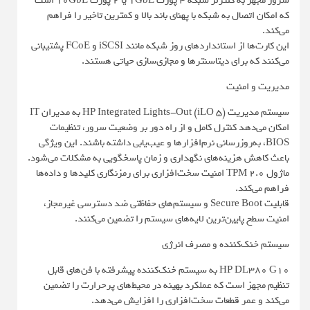
سرور مجهز به کنترلر شبکه 4 پورت 1GbE یا 2 پورت 10GbE است
که امکان اتصال به شبکه با پهنای باند بالا و کمترین تاخیر را فراهم
می‌کند.
این کارت‌ها از استانداردهای روز شبکه مانند iSCSI و FCoE پشتیبانی
می‌کنند که برای دیتاسنترها و مجازی‌سازی حیاتی هستند.
مدیریت و امنیت
سیستم مدیریت HP Integrated Lights-Out (iLO 5) به مدیران IT
امکان می‌دهد کنترل کامل و از راه دور بر وضعیت سرور، تنظیمات
BIOS، به‌روزرسانی نرم‌افزارها و عیب‌یابی داشته باشند. این ویژگی
باعث کاهش هزینه‌های نگهداری و زمان پاسخگویی به مشکلات می‌شود.
ماژول TPM 2.0 امنیت سخت‌افزاری برای رمزنگاری کلیدها و داده‌ها
فراهم می‌کند.
قابلیت Secure Boot و سیستم‌های حفاظتی ضد دسترسی غیرمجاز،
امنیت سطح پایین‌ترین لایه‌های سیستم را تضمین می‌کنند.
سیستم خنک‌کننده و مصرف انرژی
HP DL380 G10 به سیستم خنک‌کننده پیشرفته با فن‌های قابل
تنظیم مجهز است که عملکرد بهینه در محیط‌های پرحرارت را تضمین
می‌کند و عمر قطعات سخت‌افزاری را افزایش می‌دهد.