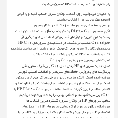
با بسته‌بندی مناسب، سلامت کالا تضمین می‌شود.
با اطمینان می‌توانید روی خدمات ولکان سرور حساب کنید و با خیالی
آسوده بهترین سرور را انتخاب نمایید.
بررسی دسته‌بندی سرورهای HP G10 در ولکان سرور
اگرچه سرور DL380 G10 یک گزینه ایده‌آل است، اما ممکن است
بسته به نوع کاربرد و نیازهای کسب‌وکار شما، مدل‌های دیگری از
خانواده G10 مناسب‌تر باشند. در دسته‌بندی سرورهای HP G10
مجموعه‌ای کامل از سرورهای رک‌مونت، تاور و بلید را می‌توانید مشاهده
کنید و با مقایسه امکانات، بهترین انتخاب را داشته باشید.
تفاوت‌های مهم بین سرورهای G10 و G11
نسل جدید سرورهای HP یعنی مدل G11 با پیشرفت‌هایی مثل
پردازنده‌های به‌روزتر، حافظه‌های سریع‌تر و امکانات امنیتی قوی‌تر
عرضه شده است. البته هزینه بالاتر و برخی ویژگی‌های خاص ممکن
است برای همه کاربران ضروری نباشد. برای شناخت بهتر تفاوت‌ها و
انتخاب مناسب‌ترین گزینه، مطالعه مقاله «سرور HP DL380 G10 یا
G11؟ بررسی تفاوت‌ها و انتخاب بهتر» را به شما پیشنهاد می‌کنیم.
تمامی سرورهای HP در ولکان سرور؛ گسترده‌ترین انتخاب‌ها
فروشگاه ولکان سرور با ارائه تمامی سرورهای HP ، از مدل‌های
اقتصادی تا سرورهای پیشرفته، امکان انتخاب دقیق‌تر و متناسب با