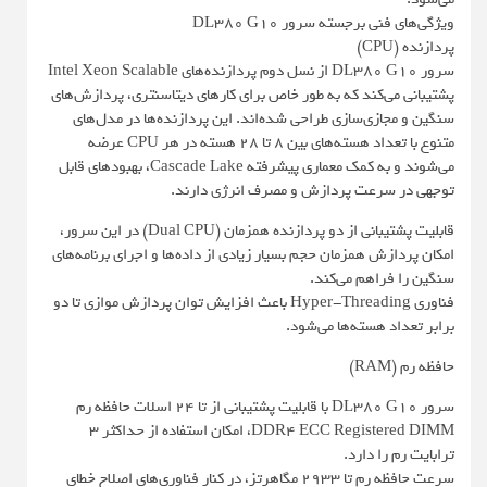
ویژگی‌های فنی برجسته سرور DL380 G10
پردازنده (CPU)
سرور DL380 G10 از نسل دوم پردازنده‌های Intel Xeon Scalable
پشتیبانی می‌کند که به طور خاص برای کارهای دیتاسنتری، پردازش‌های
سنگین و مجازی‌سازی طراحی شده‌اند. این پردازنده‌ها در مدل‌های
متنوع با تعداد هسته‌های بین 8 تا 28 هسته در هر CPU عرضه
می‌شوند و به کمک معماری پیشرفته Cascade Lake، بهبودهای قابل
توجهی در سرعت پردازش و مصرف انرژی دارند.
قابلیت پشتیبانی از دو پردازنده همزمان (Dual CPU) در این سرور،
امکان پردازش همزمان حجم بسیار زیادی از داده‌ها و اجرای برنامه‌های
سنگین را فراهم می‌کند.
فناوری Hyper-Threading باعث افزایش توان پردازش موازی تا دو
برابر تعداد هسته‌ها می‌شود.
حافظه رم (RAM)
سرور DL380 G10 با قابلیت پشتیبانی از تا 24 اسلات حافظه رم
DDR4 ECC Registered DIMM، امکان استفاده از حداکثر 3
ترابایت رم را دارد.
سرعت حافظه رم تا 2933 مگاهرتز، در کنار فناوری‌های اصلاح خطای