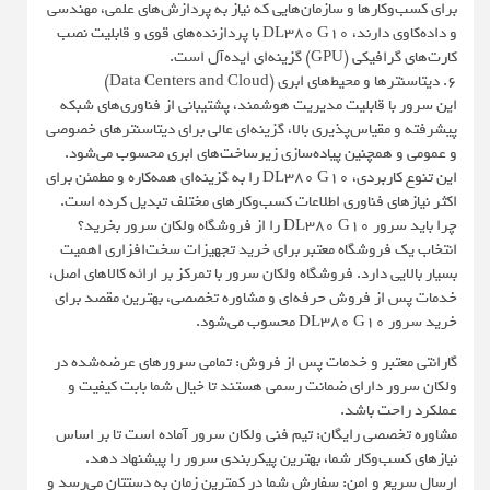
برای کسب‌وکارها و سازمان‌هایی که نیاز به پردازش‌های علمی، مهندسی
و داده‌کاوی دارند، DL380 G10 با پردازنده‌های قوی و قابلیت نصب
کارت‌های گرافیکی (GPU) گزینه‌ای ایده‌آل است.
6. دیتاسنترها و محیط‌های ابری (Data Centers and Cloud)
این سرور با قابلیت مدیریت هوشمند، پشتیبانی از فناوری‌های شبکه
پیشرفته و مقیاس‌پذیری بالا، گزینه‌ای عالی برای دیتاسنترهای خصوصی
و عمومی و همچنین پیاده‌سازی زیرساخت‌های ابری محسوب می‌شود.
این تنوع کاربردی، DL380 G10 را به گزینه‌ای همه‌کاره و مطمئن برای
اکثر نیازهای فناوری اطلاعات کسب‌وکارهای مختلف تبدیل کرده است.
چرا باید سرور DL380 G10 را از فروشگاه ولکان سرور بخرید؟
انتخاب یک فروشگاه معتبر برای خرید تجهیزات سخت‌افزاری اهمیت
بسیار بالایی دارد. فروشگاه ولکان سرور با تمرکز بر ارائه کالاهای اصل،
خدمات پس از فروش حرفه‌ای و مشاوره تخصصی، بهترین مقصد برای
خرید سرور DL380 G10 محسوب می‌شود.
گارانتی معتبر و خدمات پس از فروش: تمامی سرورهای عرضه‌شده در
ولکان سرور دارای ضمانت رسمی هستند تا خیال شما بابت کیفیت و
عملکرد راحت باشد.
مشاوره تخصصی رایگان: تیم فنی ولکان سرور آماده است تا بر اساس
نیازهای کسب‌وکار شما، بهترین پیکربندی سرور را پیشنهاد دهد.
ارسال سریع و امن: سفارش شما در کمترین زمان به دستتان می‌رسد و