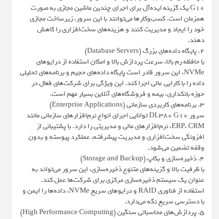
G10 یک گزینه ایده‌آل برای اجرای چندین ماشین مجازی به صورت
همزمان است. کسب‌وکارها می‌توانند با این سرور، زیرساخت مجازی
خود را ایجاد و مدیریت کنند و هزینه‌های سخت‌افزاری را کاهش
دهند.
2. پایگاه داده‌های بزرگ (Database Servers)
با حافظه رم بالا، سرعت پردازش بالا و امکان استفاده از درایوهای
NVMe، این سرور قادر است پایگاه داده‌های حجیم و برنامه‌های تحلیلی
داده را با کارایی عالی اجرا کند. این ویژگی برای شرکت‌های فعال در
حوزه بانکداری، بیمه و فروشگاه‌های آنلاین بسیار مهم است.
3. برنامه‌های کاربردی سازمانی (Enterprise Applications)
سرور DL380 G10 توانایی اجرای انواع نرم‌افزارهای سازمانی مانند
ERP، CRM، نرم‌افزارهای مالی و مدیریتی را دارد. با پشتیبانی از
افزونگی سخت‌افزاری و مدیریت پیشرفته، عملکرد پیوسته و بدون
وقفه تضمین می‌شود.
4. ذخیره‌سازی و بکاپ (Storage and Backup)
با ظرفیت بالا و گزینه‌های متنوع ذخیره‌سازی، این سرور می‌تواند به
عنوان یک سیستم ذخیره‌سازی مرکزی برای شرکت‌ها عمل کند.
استفاده از فناوری RAID و درایوهای سریع NVMe، داده‌ها را ایمن و
با دسترسی سریع نگه می‌دارد.
5. پردازش‌های محاسباتی سنگین (High Performance Computing)