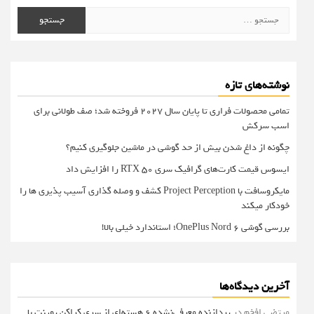
جستجو
برای:
نوشته‌های تازه
تمامی محصولات فراری تا پایان سال ۲۰۲۷ فروخته شد؛ صف طولانی برای
اسب سرکش
چگونه از داغ شدن بیش از حد گوشی در ماشین جلوگیری کنیم؟
ایسوس قیمت کارت‌های گرافیک سری RTX 50 را افزایش داد
مایکروسافت با Project Perception کشف و وصله گذاری آسیب پذیری ها را
خودکار میکند
بررسی گوشی OnePlus Nord 6؛ استاندارد خیلی بالا!
آخرین دیدگاه‌ها
مرتضی افخم
در
پردازنده معرفی‌نشده 6 هسته‌ای از سری کراکن پوینت با