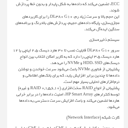
ECC، تضمین می‌کند که داده‌ها به شکل پایدار و بدون خطا پردازش
شوند.
این حجم بالا و سرعت زیاد رم، DL380 G10 را برای کاربردهای
مجازی‌سازی، پایگاه داده‌های حجیم، پردازش‌های بلادرنگ و برنامه‌های
سنگین ایده‌آل می‌کند.
سیستم ذخیره‌سازی
سرور DL380 G10 قابلیت نصب تا 30 هارد دیسک 2.5 اینچی یا 12
هارد دیسک 3.5 اینچی را دارد که به کاربر امکان انتخاب بین انواع
دیسک‌های HDD، SSD و NVMe را می‌دهد.
پشتیبانی از فناوری NVMe باعث می‌شود سرعت خواندن و نوشتن
داده‌ها تا چندین برابر افزایش یابد، که برای بانک‌های اطلاعاتی و
نرم‌افزارهای تحلیلی بسیار مهم است.
پشتیبانی از انواع RAID سخت‌افزاری (RAID 0,1,5,6,10 و غیره)
توسط کنترلرهای HP Smart Array، امنیت داده‌ها را در برابر خرابی
هاردها تضمین می‌کند و باعث افزایش سرعت دسترسی به داده‌ها
می‌شود.
کارت شبکه (Network Interface)