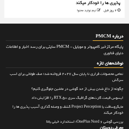
پذیری ها را خودکار میکند
2 روز قبل
تیم تولید محتوا
درباره PMCM
پایگاه مرکزخبر کامپیوتر و موبایل - PMCM سایتی برای رسد اخبار و اطلاعات
دنیای فناوری
نوشته‌های تازه
تمامی محصولات فراری تا پایان سال ۲۰۲۷ فروخته شد؛ صف طولانی برای اسب
سرکش
چگونه از داغ شدن بیش از حد گوشی در ماشین جلوگیری کنیم؟
ایسوس قیمت کارت‌های گرافیک سری RTX 50 را افزایش داد
مایکروسافت با Project Perception کشف و وصله گذاری آسیب پذیری ها را
خودکار میکند
بررسی گوشی OnePlus Nord 6؛ استاندارد خیلی بالا!
معرفی دوستان