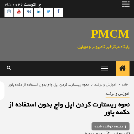
ش
ج. آگوست 7th, 2026
gram
Youtube
Linkedin
Twitter
VK
Facebook
وا
PMC
ایگاه مرکزخبر کامپیوتر و موبایل
منوی
اصلی
خانه
آموزش و ترفند
نحوه ریستارت کردن اپل واچ بدون استفاده از دکمه پاور
موزش و ترفند
حوه ریستارت کردن اپل واچ بدون استفاده از
کمه پاور
1 دقیقه خوانده شده
9 ماه قبل
تیم تولید محتوا