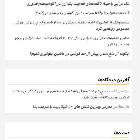
تک تراپی با مینا؛ ناگفته‌های فعالیت یک زن در اکوسیستم فناوری
آیا حالت هواپیما واقعا سرعت شارژ گوشی را بیشتر می‌کند؟
سامسونگ از اولین تراشه حافظه با بیش از ۴۰۰ لایه برای پردازش هوش
مصنوعی رونمایی کرد
تمامی محصولات فراری تا پایان سال ۲۰۲۷ فروخته شد؛ صف طولانی برای
اسب سرکش
چگونه از داغ شدن بیش از حد گوشی در ماشین جلوگیری کنیم؟
آخرین دیدگاه‌ها
مرتضی افخم
در
پردازنده معرفی‌نشده 6 هسته‌ای از سری کراکن پوینت با
ترکیب عجیب 3+3 رویت شد
daafin
در
معرفی بهترین فلش های 64 گیگابایت با سرعت بالا
دسته‌ها