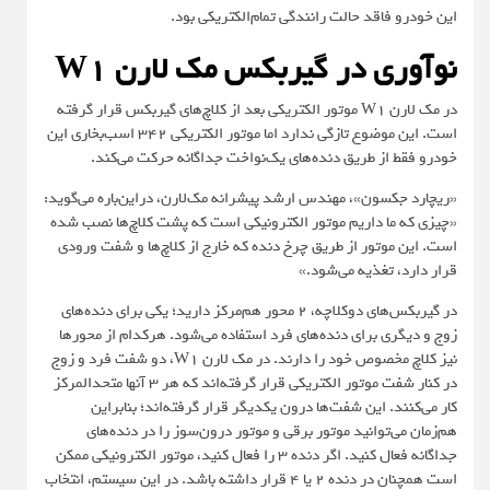
این خودرو فاقد حالت رانندگی تمام‌الکتریکی بود.
نوآوری در گیربکس مک لارن W1
در مک لارن W1 موتور الکتریکی بعد از کلاچ‌های گیربکس قرار گرفته
است. این موضوع تازگی ندارد اما موتور الکتریکی 342 اسب‌بخاری این
خودرو فقط از طریق دنده‌های یک‌نواخت جداگانه حرکت می‌کند.
«ریچارد جکسون»، مهندس ارشد پیشرانه مک‌لارن، دراین‌باره می‌گوید:
«چیزی که ما داریم موتور الکترونیکی است که پشت کلاچ‌ها نصب شده
است. این موتور از طریق چرخ دنده که خارج از کلاچ‌ها و شفت ورودی
قرار دارد، تغذیه می‌شود.»
در گیربکس‌های دوکلاچه، ۲ محور هم‌مرکز دارید؛ یکی برای دنده‌های
زوج و دیگری برای دنده‌های فرد استفاده می‌شود. هرکدام از محورها
نیز کلاچ مخصوص خود را دارند. در مک لارن W1، دو شفت فرد و زوج
در کنار شفت موتور الکتریکی قرار گرفته‌اند که هر ۳ آنها متحدالمرکز
کار می‌کنند. این شفت‌ها درون یکدیگر قرار گرفته‌اند؛ بنابراین
هم‌زمان می‌توانید موتور برقی و موتور درون‌سوز را در دنده‌های
جداگانه فعال کنید. اگر دنده 3 را فعال کنید، موتور الکترونیکی ممکن
است همچنان در دنده 2 یا 4 قرار داشته باشد. در این سیستم، انتخاب