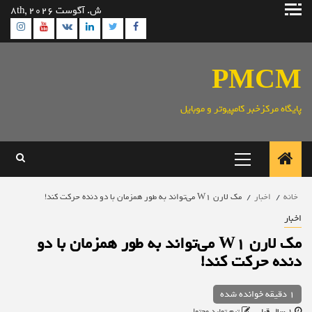
رش
ش. آگوست 8th, 2026
ه
ram
utube
Linkedin
Twitter
VK
Facebook
حتوا
PMCM
پایگاه مرکزخبر کامپیوتر و موبایل
منوی
اصلی
خانه
اخبار
مک لارن W1 می‌تواند به طور همزمان با دو دنده حرکت کند!
اخبار
مک لارن W1 می‌تواند به طور همزمان با دو
دنده حرکت کند!
1 دقیقه خوانده شده
1 سال قبل
تیم تولید محتوا