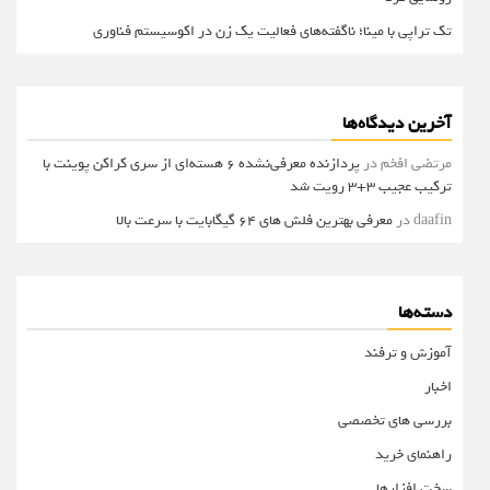
تک تراپی با مینا؛ ناگفته‌های فعالیت یک زن در اکوسیستم فناوری
آخرین دیدگاه‌ها
مرتضی افخم
در
پردازنده معرفی‌نشده 6 هسته‌ای از سری کراکن پوینت با
ترکیب عجیب 3+3 رویت شد
daafin
در
معرفی بهترین فلش های 64 گیگابایت با سرعت بالا
دسته‌ها
آموزش و ترفند
اخبار
بررسی های تخصصی
راهنمای خرید
سخت افزارها